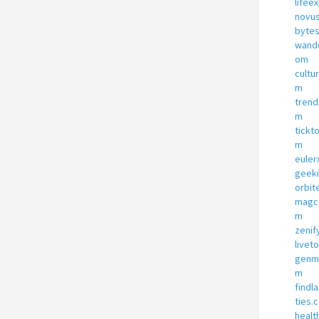
lifee
novu
byte
wande
om
cultu
m
tren
m
tickt
m
euler
geeki
orbit
magc
m
zeni
livet
genma
m
findl
ties.
healt