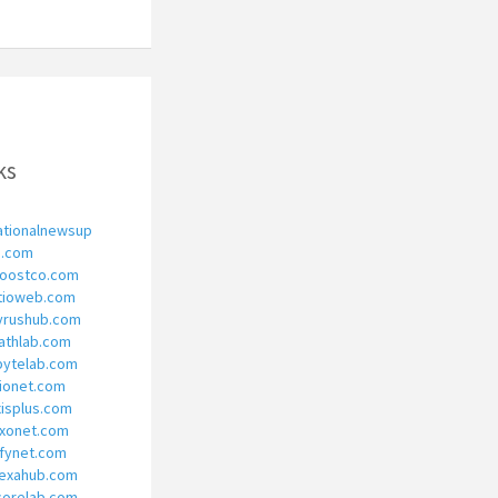
ks
ationalnewsup
s.com
boostco.com
tioweb.com
yrushub.com
athlab.com
bytelab.com
ionet.com
isplus.com
exonet.com
fynet.com
vexahub.com
corelab.com