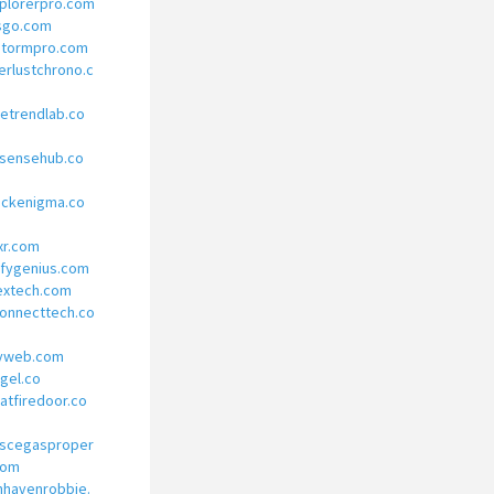
xplorerpro.com
sgo.com
stormpro.com
rlustchrono.c
retrendlab.co
dsensehub.co
ockenigma.co
xr.com
fygenius.com
extech.com
onnecttech.co
fyweb.com
ogel.co
tfiredoor.co
ascegasproper
com
hhavenrobbie.