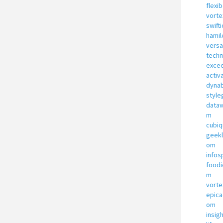
flexi
vort
swift
hamile
versa
tech
exce
activ
dyna
style
dataw
m
cubiq
geekl
om
info
foodi
m
vort
epica
om
insig