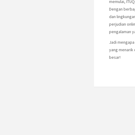
memulai, ITU
Dengan berbag
dan lingkunga
perjudian onl
pengalaman y
Jadi mengapa 
yang menarik 
besar!