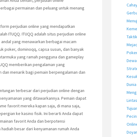
mah Anda sendiri, perjudian online
Caha
erbagai permainan dan peluang untuk menang
Gerb
Menu
atform perjudian online yang mendapatkan
Keme
alah ITUQQ. ITUQQ adalah situs perjudian online
Takt
n andal yang menawarkan berbagai macam
Meja
k poker, dominoqq, capsa susun, dan banyak
Poker
antarmuka yang ramah pengguna dan gameplay
Dewa
ITUQQ memberikan pengalaman yang
Strat
 dan menarik bagi pemain berpengalaman dan
Kesuk
Dunia
ntungan terbesar dari perjudian online dengan
Meng
kenyamanan yang ditawarkannya. Pemain dapat
Linta
e favorit mereka kapan saja, di mana saja,
Tujua
pergian ke kasino fisik. Ini berarti Anda dapat
Pecin
mainan favorit Anda dan berpotensi
Onlin
hadiah besar dari kenyamanan rumah Anda
Doya