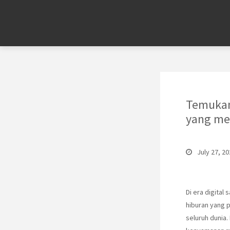
Skip
to
content
Temukan
yang me
July 27, 2
Di era digital 
hiburan yang 
seluruh dunia