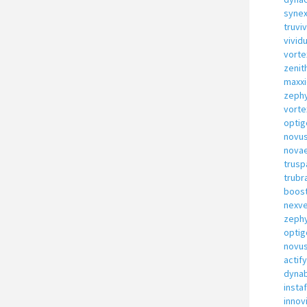
syne
truvi
vivid
vort
zenit
maxx
zeph
vort
optig
novu
nova
trusp
trub
boost
nexv
zeph
optig
novu
actif
dyna
insta
innov