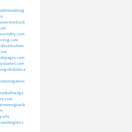
nddonnadesig
om
oneconstructi
.com
lexvitality.com
ovesg.com
edesenvolvim
.com
yhubpages.com
laysbobet.com
kingvikidadaca
m
bolaslotgames
matkafixedga
re.com
preneurguardi
om
y.info
washington.c