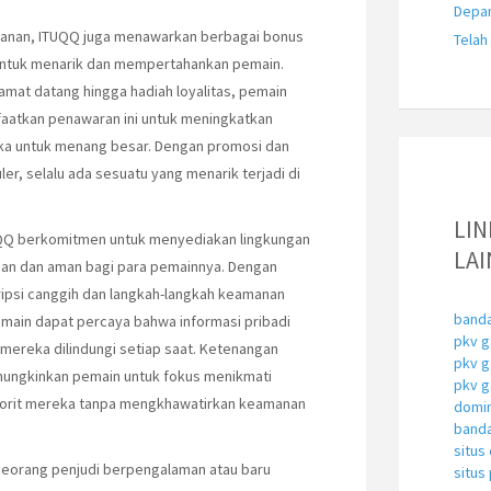
Depa
anan, ITUQQ juga menawarkan berbagai bonus
Telah
untuk menarik dan mempertahankan pemain.
amat datang hingga hadiah loyalitas, pemain
atkan penawaran ini untuk meningkatkan
a untuk menang besar. Dengan promosi dan
er, selalu ada sesuatu yang menarik terjadi di
LIN
TUQQ berkomitmen untuk menyediakan lingkungan
LAI
an dan aman bagi para pemainnya. Dengan
ripsi canggih dan langkah-langkah keamanan
band
emain dapat percaya bahwa informasi pribadi
pkv 
mereka dilindungi setiap saat. Ketenangan
pkv 
emungkinkan pemain untuk fokus menikmati
pkv 
vorit mereka tanpa mengkhawatirkan keamanan
domin
band
situs
eorang penjudi berpengalaman atau baru
situs