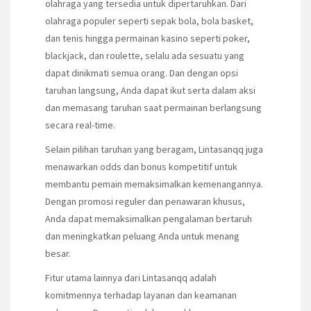
olahraga yang tersedia untuk dipertaruhkan. Dari
olahraga populer seperti sepak bola, bola basket,
dan tenis hingga permainan kasino seperti poker,
blackjack, dan roulette, selalu ada sesuatu yang
dapat dinikmati semua orang. Dan dengan opsi
taruhan langsung, Anda dapat ikut serta dalam aksi
dan memasang taruhan saat permainan berlangsung
secara real-time.
Selain pilihan taruhan yang beragam, Lintasanqq juga
menawarkan odds dan bonus kompetitif untuk
membantu pemain memaksimalkan kemenangannya.
Dengan promosi reguler dan penawaran khusus,
Anda dapat memaksimalkan pengalaman bertaruh
dan meningkatkan peluang Anda untuk menang
besar.
Fitur utama lainnya dari Lintasanqq adalah
komitmennya terhadap layanan dan keamanan