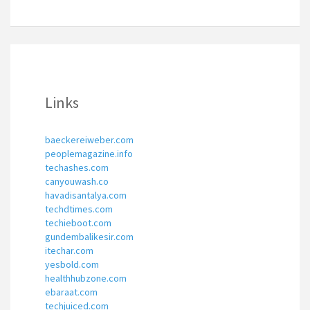
Links
baeckereiweber.com
peoplemagazine.info
techashes.com
canyouwash.co
havadisantalya.com
techdtimes.com
techieboot.com
gundembalikesir.com
itechar.com
yesbold.com
healthhubzone.com
ebaraat.com
techjuiced.com