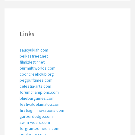
Links
saucyukiah.com
beikastreet.net
filmizlettir.net
ourmultiworlds.com
cooncreekclub.org
pegpufftimes.com
celestia-arts.com
forumchampions.com
bluebargames.com
festivaldelamalou.com
firstsigninnovations.com
garberdodge.com
swim-wears.com
forgrantedmedia.com
peolpstar.com