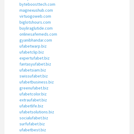
byteboosttech.com
magnexushub.com
virtuogoweb.com
biglotshours.com
buyliraglutide.com
onlinesafemeds.com
gyanibhandar.com
ufabetwarp.biz
ufabetclip.biz
expertufabet.biz
fantasyufabet.biz
ufabetsiam.biz
swissufabet.biz
ufabetbusiness.biz
greenufabet.biz
ufabetcolor.biz
extraufabet.biz
ufabetlife.biz
ufabetsolutions.biz
socialufabet.biz
surfufabet.biz
ufabetbest.biz