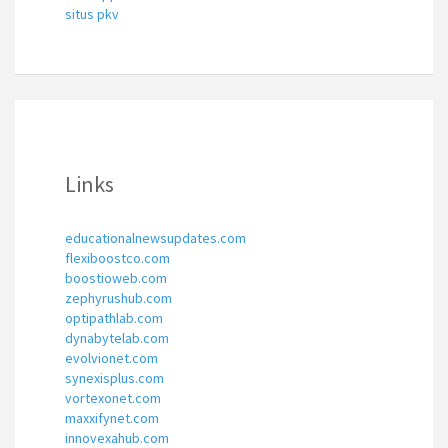
situs pkv
Links
educationalnewsupdates.com
flexiboostco.com
boostioweb.com
zephyrushub.com
optipathlab.com
dynabytelab.com
evolvionet.com
synexisplus.com
vortexonet.com
maxxifynet.com
innovexahub.com