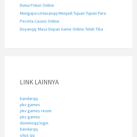
Dunia Poker Online
Mengapa Lintasanqq Menjadi Tujuan Tujuan Para
Pecinta Casino Online
Doyanqq: Masa Depan Game Online Telah Tiba
LINK LAINNYA
bandarqq
pkv games
pkv games resmi
pkv games
dominoqq login
bandarqq
situs qq