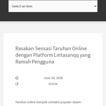
Skip
to
content
Rasakan Sensasi Taruhan Online
dengan Platform Lintasanqq yang
Ramah Pengguna
June 26, 2026
Article
Taruhan online menjadi semakin populer dalam