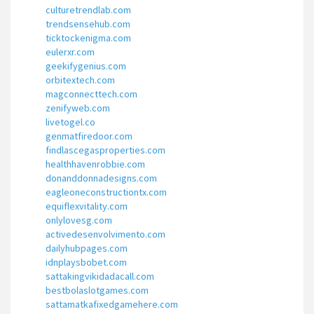
culturetrendlab.com
trendsensehub.com
ticktockenigma.com
eulerxr.com
geekifygenius.com
orbitextech.com
magconnecttech.com
zenifyweb.com
livetogel.co
genmatfiredoor.com
findlascegasproperties.com
healthhavenrobbie.com
donanddonnadesigns.com
eagleoneconstructiontx.com
equiflexvitality.com
onlylovesg.com
activedesenvolvimento.com
dailyhubpages.com
idnplaysbobet.com
sattakingvikidadacall.com
bestbolaslotgames.com
sattamatkafixedgamehere.com