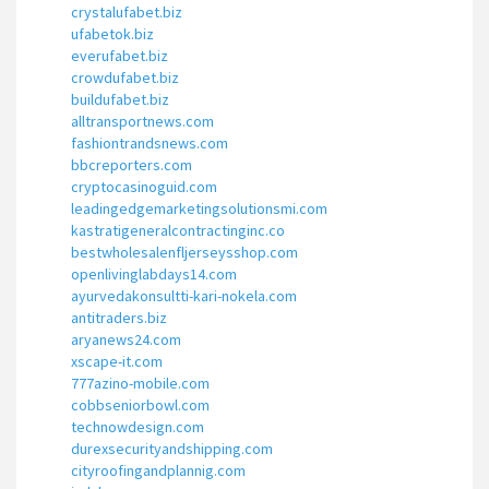
crystalufabet.biz
ufabetok.biz
everufabet.biz
crowdufabet.biz
buildufabet.biz
alltransportnews.com
fashiontrandsnews.com
bbcreporters.com
cryptocasinoguid.com
leadingedgemarketingsolutionsmi.com
kastratigeneralcontractinginc.co
bestwholesalenfljerseysshop.com
openlivinglabdays14.com
ayurvedakonsultti-kari-nokela.com
antitraders.biz
aryanews24.com
xscape-it.com
777azino-mobile.com
cobbseniorbowl.com
technowdesign.com
durexsecurityandshipping.com
cityroofingandplannig.com