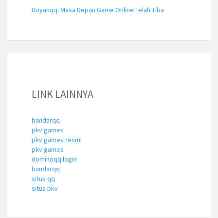
Doyanqq: Masa Depan Game Online Telah Tiba
LINK LAINNYA
bandarqq
pkv games
pkv games resmi
pkv games
dominoqq login
bandarqq
situs qq
situs pkv