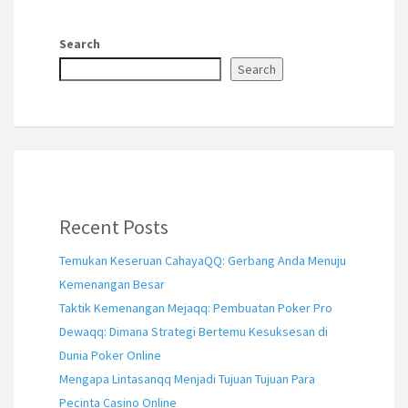
Search
Search
Recent Posts
Temukan Keseruan CahayaQQ: Gerbang Anda Menuju
Kemenangan Besar
Taktik Kemenangan Mejaqq: Pembuatan Poker Pro
Dewaqq: Dimana Strategi Bertemu Kesuksesan di
Dunia Poker Online
Mengapa Lintasanqq Menjadi Tujuan Tujuan Para
Pecinta Casino Online