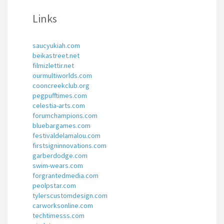
Links
saucyukiah.com
beikastreet.net
filmizlettir.net
ourmultiworlds.com
cooncreekclub.org
pegpufftimes.com
celestia-arts.com
forumchampions.com
bluebargames.com
festivaldelamalou.com
firstsigninnovations.com
garberdodge.com
swim-wears.com
forgrantedmedia.com
peolpstar.com
tylerscustomdesign.com
carworksonline.com
techtimesss.com