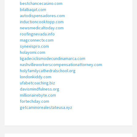
bestchancecasino.com
bilalliaqat.com
autodispensadores.com
inductioncooktopp.com
newsmedicaltoday.com
roofingnevada.info
magconnectx.com
synexispro.com
holayomi.com
ligadeciclismodecundinamarca.com
nashvilleworkerscompensationattorney.com
holyfamilycathedralschool.org
londonkiddy.com
ufabetcoaching.biz
davismindfulness.org
millionairebyte.com
fortechday.com
getcaminorealestateusa.xyz