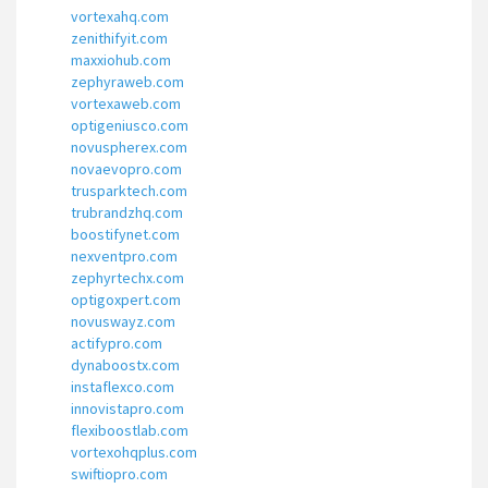
vortexahq.com
zenithifyit.com
maxxiohub.com
zephyraweb.com
vortexaweb.com
optigeniusco.com
novuspherex.com
novaevopro.com
trusparktech.com
trubrandzhq.com
boostifynet.com
nexventpro.com
zephyrtechx.com
optigoxpert.com
novuswayz.com
actifypro.com
dynaboostx.com
instaflexco.com
innovistapro.com
flexiboostlab.com
vortexohqplus.com
swiftiopro.com