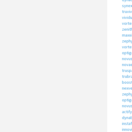
syne
truvi
vivid
vort
zenit
maxx
zeph
vort
optig
novu
nova
trusp
trub
boost
nexv
zeph
optig
novu
actif
dyna
insta
innov