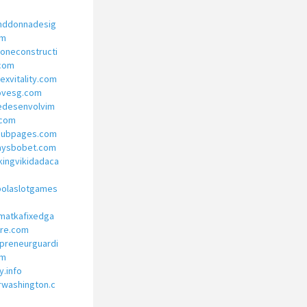
nddonnadesig
om
oneconstructi
.com
lexvitality.com
ovesg.com
edesenvolvim
.com
yhubpages.com
laysbobet.com
kingvikidadaca
m
bolaslotgames
matkafixedga
re.com
preneurguardi
om
y.info
washington.c