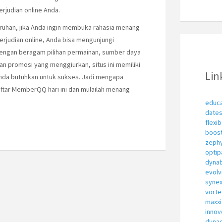
rjudian online Anda.
ruhan, jika Anda ingin membuka rahasia menang
erjudian online, Anda bisa mengunjungi
ngan beragam pilihan permainan, sumber daya
an promosi yang menggiurkan, situs ini memiliki
Lin
da butuhkan untuk sukses. Jadi mengapa
tar MemberQQ hari ini dan mulailah menang
educ
date
flexi
boos
zeph
optip
dyna
evolv
synex
vort
maxxi
inno
dyna