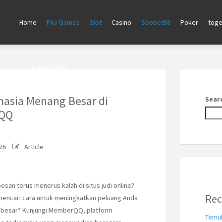
Home
Pkv Games
Slot
Casino
Sbobet88
Poker
toge
Situs Judi Online
hasia Menang Besar di
Sear
QQ
26
Article
san terus menerus kalah di situs judi online?
Rec
encari cara untuk meningkatkan peluang Anda
 besar? Kunjungi MemberQQ, platform
Temu