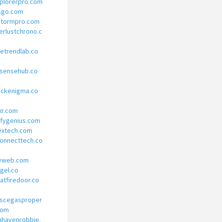
xplorerpro.com
sgo.com
stormpro.com
rlustchrono.c
retrendlab.co
dsensehub.co
ockenigma.co
xr.com
fygenius.com
extech.com
onnecttech.co
fyweb.com
ogel.co
tfiredoor.co
ascegasproper
com
hhavenrobbie.