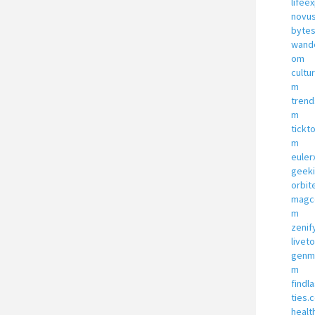
lifee
novu
byte
wande
om
cultu
m
tren
m
tickt
m
euler
geeki
orbit
magc
m
zeni
livet
genma
m
findl
ties.
healt