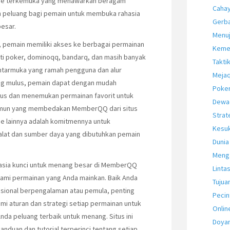
line terkemuka yang menawarkan beragam
Caha
 peluang bagi pemain untuk membuka rahasia
Gerb
esar.
Menu
pemain memiliki akses ke berbagai permainan
Keme
ti poker, dominoqq, bandarq, dan masih banyak
Takt
antarmuka yang ramah pengguna dan alur
Meja
ng mulus, pemain dapat dengan mudah
Poker
tus dan menemukan permainan favorit untuk
Dewa
amun yang membedakan MemberQQ dari situs
Strat
ne lainnya adalah komitmennya untuk
Kesuk
lat dan sumber daya yang dibutuhkan pemain
Dunia
Meng
hasia kunci untuk menang besar di MemberQQ
Linta
mi permainan yang Anda mainkan. Baik Anda
Tujua
sional berpengalaman atau pemula, penting
Pecin
i aturan dan strategi setiap permainan untuk
Onlin
nda peluang terbaik untuk menang. Situs ini
Doya
nduan dan tutorial terperinci tentang setiap