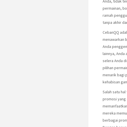
Anda, tidak te
permainan, bo
ramah penggun
tanpa akhir d
CebanQQ adala
menawarkan be
Anda penggema
lainnya, Anda
selera Anda d
pilihan permai
menarik bagi p
kehabisan gam
Salah satu ha
promosi yang 
memanfaatkan
mereka memula
berbagai prom