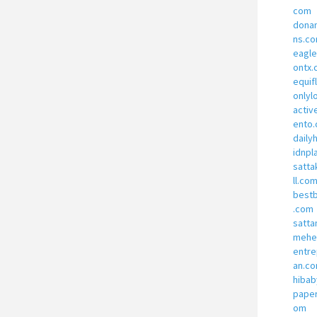
com
dona
ns.c
eagle
ontx
equif
onlyl
activ
ento
dail
idnp
satta
ll.co
best
.com
satta
mehe
entre
an.c
hibab
paper
om