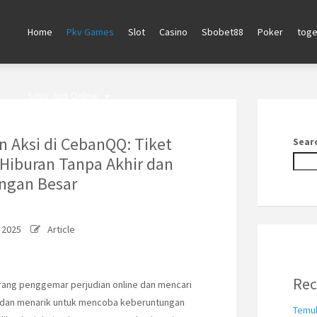
Home
Pkv Games
Slot
Casino
Sbobet88
Poker
toge
Situs Judi Online
 Aksi di CebanQQ: Tiket
Sear
Hiburan Tanpa Akhir dan
gan Besar
 2025
Article
Rec
rang penggemar perjudian online dan mencari
 dan menarik untuk mencoba keberuntungan
Temu