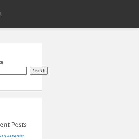
l
ch
Search
ent Posts
kan Keseruan