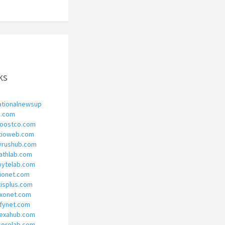
ks
ationalnewsup
s.com
boostco.com
tioweb.com
yrushub.com
athlab.com
bytelab.com
ionet.com
isplus.com
exonet.com
fynet.com
vexahub.com
corelab.com