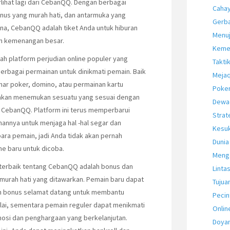
rlihat lagi dari CebanQQ. Dengan berbagai
Caha
nus yang murah hati, dan antarmuka yang
Gerb
a, CebanQQ adalah tiket Anda untuk hiburan
Menu
an kemenangan besar.
Keme
h platform perjudian online populer yang
Takt
rbagai permainan untuk dinikmati pemain. Baik
Meja
r poker, domino, atau permainan kartu
Poker
 akan menemukan sesuatu yang sesuai dengan
Dewa
i CebanQQ. Platform ini terus memperbarui
Strat
nannya untuk menjaga hal -hal segar dan
Kesuk
ara pemain, jadi Anda tidak akan pernah
Dunia
e baru untuk dicoba.
Meng
l terbaik tentang CebanQQ adalah bonus dan
Linta
murah hati yang ditawarkan. Pemain baru dapat
Tujua
 bonus selamat datang untuk membantu
Pecin
i, sementara pemain reguler dapat menikmati
Onlin
osi dan penghargaan yang berkelanjutan.
Doya