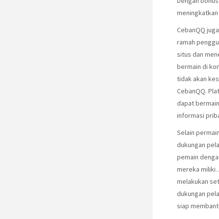
Dengan bonus 
meningkatkan 
CebanQQ juga
ramah penggu
situs dan men
bermain di ko
tidak akan ke
CebanQQ. Plat
dapat bermain
informasi pri
Selain perma
dukungan pel
pemain dengan
mereka miliki
melakukan set
dukungan pela
siap membant