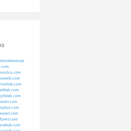
ks
ationalnewsup
s.com
boostco.com
tioweb.com
yrushub.com
athlab.com
bytelab.com
ionet.com
isplus.com
exonet.com
fynet.com
vexahub.com
corelab.com