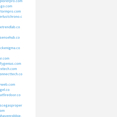
xplorerpro.com
sgo.com
stormpro.com
rlustchrono.c
retrendlab.co
dsensehub.co
ockenigma.co
xr.com
fygenius.com
extech.com
onnecttech.co
fyweb.com
ogel.co
tfiredoor.co
ascegasproper
com
hhavenrobbie.