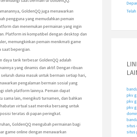
 terlindungi saat bermain di GoldenQQ.
Depa
keamanannya, GoldenQQ juga menawarkan
Telah
mah pengguna yang memudahkan pemain
atform dan menemukan permainan yang ingin
n. Platform ini kompatibel dengan desktop dan
luler, memungkinkan pemain menikmati game
a saat bepergian.
 daya tarik terbesar GoldenQQ adalah
LIN
ainnya yang dinamis dan aktif. Dengan ribuan
LAI
seluruh dunia masuk untuk bermain setiap hari,
awarkan pengalaman bermain sosial yang
band
ngi oleh platform lainnya. Pemain dapat
pkv 
u sama lain, mengikuti turnamen, dan bahkan
pkv 
ahabatan virtual saat mereka bersaing untuk
pkv 
osisi teratas di papan peringkat.
domin
band
uruhan, GoldenQQ mengubah permainan bagi
situs
ar game online dengan menawarkan
situs