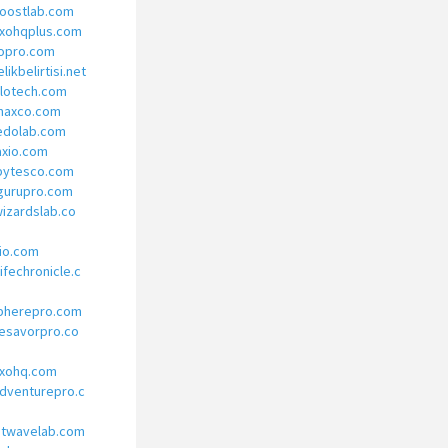
boostlab.com
exohqplus.com
iopro.com
likbelirtisi.net
lotech.com
maxco.com
edolab.com
axio.com
bytesco.com
gurupro.com
izardslab.co
io.com
ifechronicle.c
spherepro.com
esavorpro.co
exohq.com
dventurepro.c
htwavelab.com