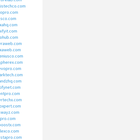
xistechco.com
vopro.com
usco.com
exahq.com
hifyit.com
iohub.com
yraweb.com
exaweb.com
eniusco.com
spherex.com
evopro.com
arktech.com
randzhq.com
ifynet.com
entpro.com
yrtechx.com
oxpert.com
swayz.com
ypro.com
boostx.com
flexco.com
istapro.com