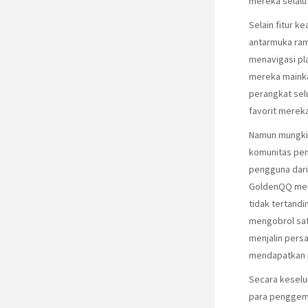
mereka selalu
Selain fitur 
antarmuka ra
menavigasi pl
mereka mainka
perangkat se
favorit merek
Namun mungkin
komunitas pem
pengguna dari 
GoldenQQ men
tidak tertandi
mengobrol sat
menjalin pers
mendapatkan p
Secara kesel
para penggem