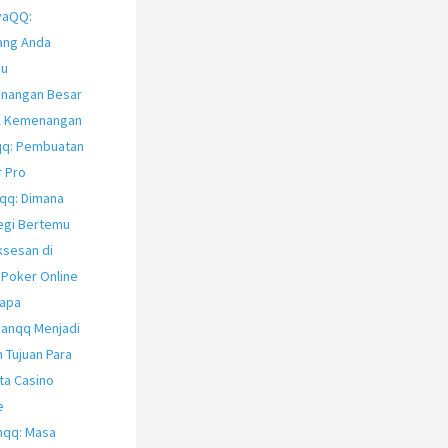
yaQQ:
ang Anda
ju
nangan Besar
ik Kemenangan
qq: Pembuatan
 Pro
qq: Dimana
egi Bertemu
sesan di
 Poker Online
apa
sanqq Menjadi
n Tujuan Para
ta Casino
e
nqq: Masa