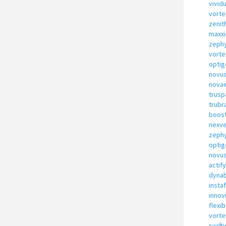
vivid
vort
zenit
maxx
zeph
vort
optig
novu
nova
trusp
trub
boost
nexv
zeph
optig
novu
actif
dyna
insta
innov
flexi
vort
swift