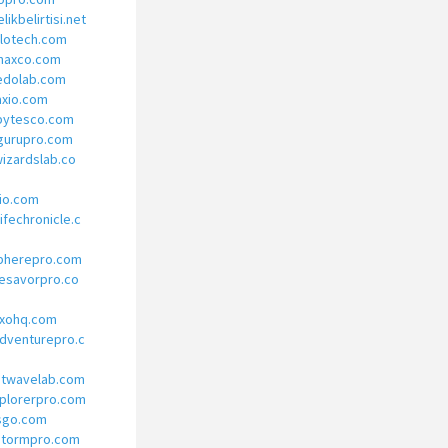
likbelirtisi.net
lotech.com
maxco.com
edolab.com
axio.com
bytesco.com
gurupro.com
izardslab.co
io.com
ifechronicle.c
spherepro.com
esavorpro.co
exohq.com
dventurepro.c
htwavelab.com
xplorerpro.com
sgo.com
stormpro.com