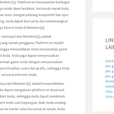
MemberQQ. Platform ini menawarkan berbagai
a untuk dipertaruhkan, termasuk sepak bola,
an tenis. Dengan peluang kompetitif dan opsi
ung, Anda dapat ikut serta dan memenangkan
ga favorit Anda di MemberQQ.
tur menonjol dari MemberQQ adalah
LIN
yang ramah pengguna. Platform ini mudah
LAI
sehingga memudahkan Anda menemukan game
rit Anda. Anda juga dapat menyesuaikan
band
ermain game Anda dengan menyesuaikan
pkv 
erti kualitas suara dan grafis, sehingga Anda
pkv 
 sesuai preferensi Anda.
pkv 
domin
ainnya dari MemberQQ adalah kompatibilitas
band
nda dapat mengakses platform ini di ponsel
situs
ablet Anda, sehingga Anda dapat menikmati
situs
orit Anda saat bepergian. Baik Anda sedang
an ke kantor atau bersantai di rumah, Anda