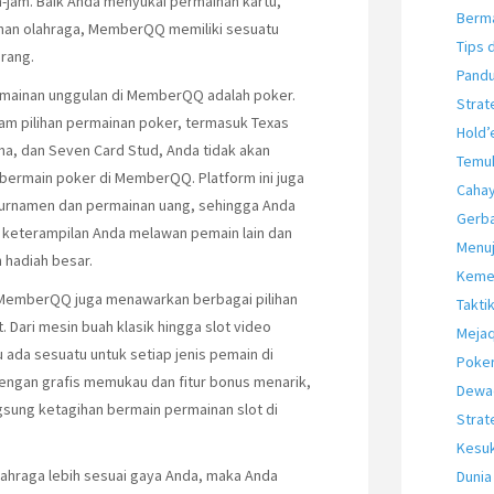
-jam. Baik Anda menyukai permainan kartu,
Berma
ruhan olahraga, MemberQQ memiliki sesuatu
Tips 
rang.
Pand
rmainan unggulan di MemberQQ adalah poker.
Strat
m pilihan permainan poker, termasuk Texas
Hold’
a, dan Seven Card Stud, Anda tidak akan
Temu
bermain poker di MemberQQ. Platform ini juga
Caha
urnamen dan permainan uang, sehingga Anda
Gerb
 keterampilan Anda melawan pemain lain dan
Menu
hadiah besar.
Keme
 MemberQQ juga menawarkan berbagai pilihan
Takt
. Dari mesin buah klasik hingga slot video
Meja
 ada sesuatu untuk setiap jenis pemain di
Poker
gan grafis memukau dan fitur bonus menarik,
Dewa
gsung ketagihan bermain permainan slot di
Strat
Kesuk
olahraga lebih sesuai gaya Anda, maka Anda
Dunia