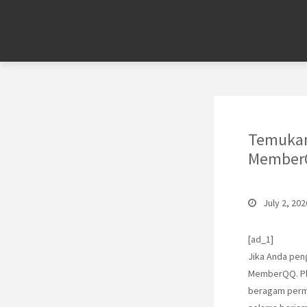
Skip
to
content
Temukan
Member
July 2, 202
[ad_1]
Jika Anda pen
MemberQQ. Pl
beragam perma