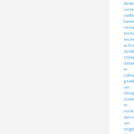
flexi
vort
swift
hamile
versa
tech
exce
activ
dyna
style
dataw
m
cubiq
geekl
om
info
foodi
m
vort
epica
om
insig