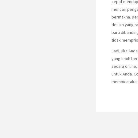
cepat mendapa
mencari pengal
bermakna. Den
desain yang r
baru dibandin
tidak mempriori
Jadi, jika And
yang lebih b
secara online
untuk Anda. C
membicarakan