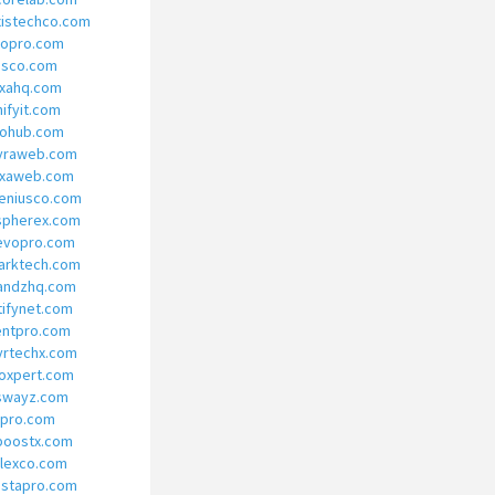
xistechco.com
vopro.com
usco.com
exahq.com
hifyit.com
iohub.com
yraweb.com
exaweb.com
eniusco.com
spherex.com
evopro.com
arktech.com
randzhq.com
ifynet.com
entpro.com
yrtechx.com
oxpert.com
swayz.com
ypro.com
boostx.com
flexco.com
istapro.com