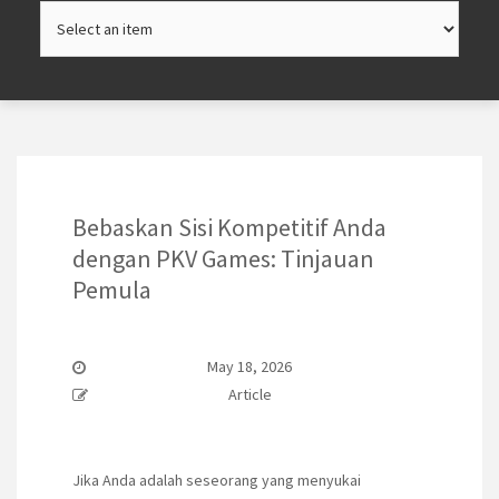
Skip
to
content
Bebaskan Sisi Kompetitif Anda
dengan PKV Games: Tinjauan
Pemula
May 18, 2026
Article
Jika Anda adalah seseorang yang menyukai