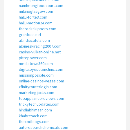
namheongfoodcourt.com
milanoglasgow.com
hallu-forte3.com
hallu-motion24.com
therockskippers.com
granfoss.net
allindiacafela.com
alpineskiracing2007.com
casino-vulkan-online.net
pitrepower.com
mediatown360.com
digitaleyestrainclinic.com
missionposible.com
online-casinos-vegas.com
xfinityrouterlogin.com
marketingjacks.com
topappliancereviews.com
trickytechupdates.com
hindiabhimaan.com
khabresach.com
thecbdblogs.com
autoresearchchemicals.com