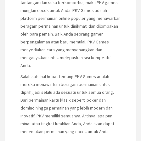
tantangan dan suka berkompetisi, maka PKV games
mungkin cocok untuk Anda. PKV Games adalah
platform permainan online populer yang menawarkan
beragam permainan untuk dinikmati dan dilombakan
oleh para pemain. Baik Anda seorang gamer
berpengalaman atau baru memulai, PKV Games
menyediakan cara yang menyenangkan dan
mengasyikkan untuk melepaskan sisi kompetitif
Anda.
Salah satu hal hebat tentang PKV Games adalah
mereka menawarkan beragam permainan untuk
dipilih, jadi selalu ada sesuatu untuk semua orang.
Dari permainan kartu klasik seperti poker dan
domino hingga permainan yang lebih modern dan
inovatif, PKV memiliki semuanya. Artinya, apa pun
minat atau tingkat keahlian Anda, Anda akan dapat
menemukan permainan yang cocok untuk Anda.