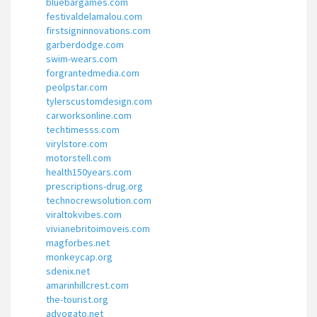
bluebargames.com
festivaldelamalou.com
firstsigninnovations.com
garberdodge.com
swim-wears.com
forgrantedmedia.com
peolpstar.com
tylerscustomdesign.com
carworksonline.com
techtimesss.com
virylstore.com
motorstell.com
health150years.com
prescriptions-drug.org
technocrewsolution.com
viraltokvibes.com
vivianebritoimoveis.com
magforbes.net
monkeycap.org
sdenix.net
amarinhillcrest.com
the-tourist.org
advogato.net