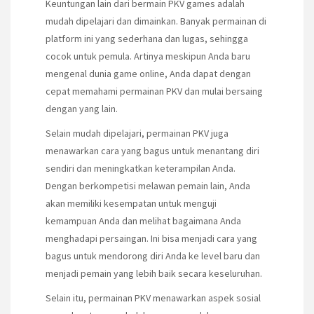
Keuntungan lain dari bermain PKV games adalah
mudah dipelajari dan dimainkan. Banyak permainan di
platform ini yang sederhana dan lugas, sehingga
cocok untuk pemula. Artinya meskipun Anda baru
mengenal dunia game online, Anda dapat dengan
cepat memahami permainan PKV dan mulai bersaing
dengan yang lain.
Selain mudah dipelajari, permainan PKV juga
menawarkan cara yang bagus untuk menantang diri
sendiri dan meningkatkan keterampilan Anda.
Dengan berkompetisi melawan pemain lain, Anda
akan memiliki kesempatan untuk menguji
kemampuan Anda dan melihat bagaimana Anda
menghadapi persaingan. Ini bisa menjadi cara yang
bagus untuk mendorong diri Anda ke level baru dan
menjadi pemain yang lebih baik secara keseluruhan.
Selain itu, permainan PKV menawarkan aspek sosial