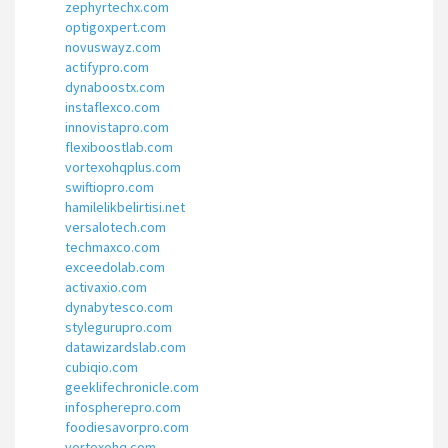
zephyrtechx.com
optigoxpert.com
novuswayz.com
actifypro.com
dynaboostx.com
instaflexco.com
innovistapro.com
flexiboostlab.com
vortexohqplus.com
swiftiopro.com
hamilelikbelirtisi.net
versalotech.com
techmaxco.com
exceedolab.com
activaxio.com
dynabytesco.com
stylegurupro.com
datawizardslab.com
cubiqio.com
geeklifechronicle.com
infospherepro.com
foodiesavorpro.com
vortexohq.com