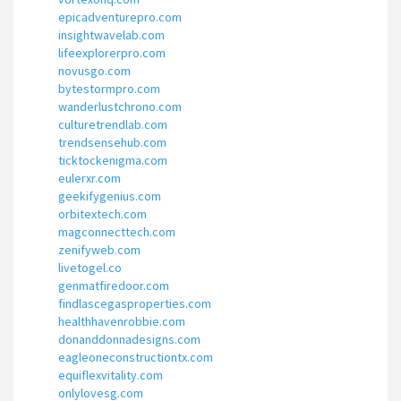
epicadventurepro.com
insightwavelab.com
lifeexplorerpro.com
novusgo.com
bytestormpro.com
wanderlustchrono.com
culturetrendlab.com
trendsensehub.com
ticktockenigma.com
eulerxr.com
geekifygenius.com
orbitextech.com
magconnecttech.com
zenifyweb.com
livetogel.co
genmatfiredoor.com
findlascegasproperties.com
healthhavenrobbie.com
donanddonnadesigns.com
eagleoneconstructiontx.com
equiflexvitality.com
onlylovesg.com