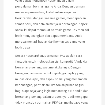
yang dapat menambah kesenangan dalam
pengalaman bermain game Anda. Dengan bermain
melawan pemain lain, Anda berkesempatan
berinteraksi dengan sesama gamer, mendapatkan
teman baru, dan bahkan menjalin persaingan. Aspek
sosial ini dapat membuat bermain game PKV menjadi
lebih menyenangkan dan dapat membantu Anda
merasa menjadi bagian dari komunitas game yang
lebih besar.
Secara keseluruhan, permainan PKV adalah cara
fantastis untuk melepaskan sisi kompetitif Anda dan
bersenang-senang saat melakukannya. Dengan
beragam permainan untuk dipilih, gameplay yang
mudah dipelajari, dan aspek sosial yang menambah
kesenangan, permainan PKV adalah pilihan bagus
bagi siapa saja yang ingin menantang diri sendiri dan
bersenang-senang dalam prosesnya. Jadi mengapa
tidak mencoba permainan PKV dan melihat apa yang