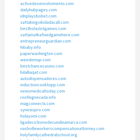
activedesenvolvimento.com
dailyhubpages.com
idnplaysbobet.com
sattakingvikidadacall.com
bestbolaslotgames.com
sattamatkafixedgamehere.com
entrepreneurguardian.com
hibaby.info
paperwashington.com
weedemup.com
bestchancecasino.com
bilalliaqat.com
autodispensadores.com
inductioncooktopp.com
newsmedicaltoday.com
roofingnevada.info
magconnectx.com
synexispro.com
holayomi.com
ligadeciclismodecundinamarca.com
nashvilleworkerscompensationattorney.com
holyfamilycathedralschool.org