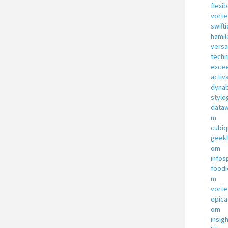
flexi
vort
swift
hamile
versa
tech
exce
activ
dyna
style
dataw
m
cubiq
geekl
om
info
foodi
m
vort
epica
om
insig