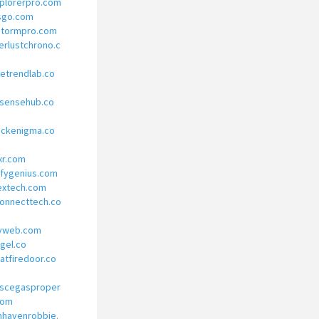
xplorerpro.com
sgo.com
stormpro.com
rlustchrono.c
retrendlab.co
dsensehub.co
ockenigma.co
xr.com
fygenius.com
extech.com
onnecttech.co
fyweb.com
ogel.co
tfiredoor.co
ascegasproper
com
hhavenrobbie.