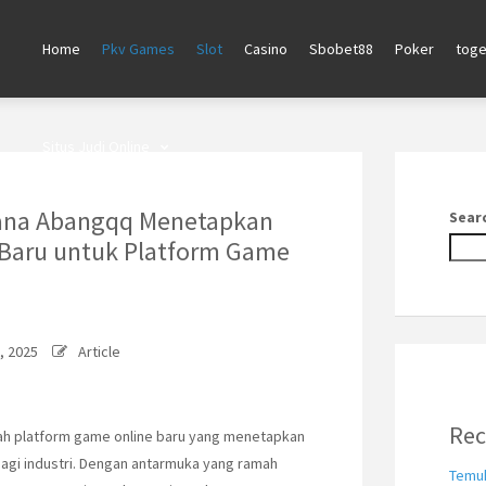
Home
Pkv Games
Slot
Casino
Sbobet88
Poker
toge
Situs Judi Online
na Abangqq Menetapkan
Sear
 Baru untuk Platform Game
, 2025
Article
Rec
h platform game online baru yang menetapkan
bagi industri. Dengan antarmuka yang ramah
Temu