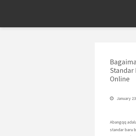
Skip
to
content
Bagaima
Standar
Online
January 23
Abangqq adala
standar baru 