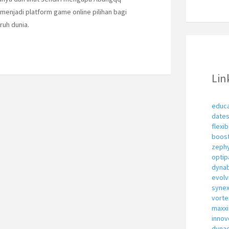
menjadi platform game online pilihan bagi
ruh dunia.
Lin
educ
date
flexi
boos
zeph
optip
dyna
evolv
synex
vort
maxxi
inno
dyna