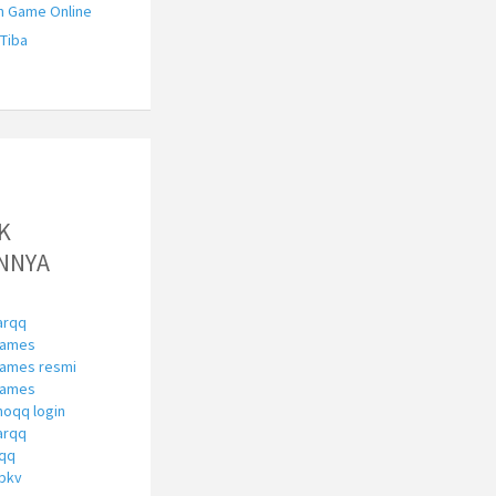
n Game Online
 Tiba
K
NNYA
arqq
games
games resmi
games
oqq login
arqq
 qq
 pkv