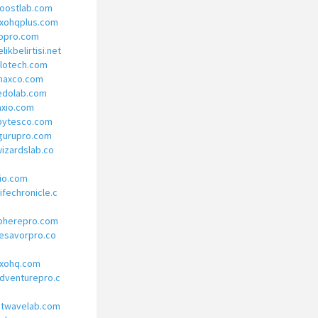
boostlab.com
exohqplus.com
iopro.com
likbelirtisi.net
lotech.com
maxco.com
edolab.com
axio.com
bytesco.com
gurupro.com
izardslab.co
io.com
ifechronicle.c
spherepro.com
esavorpro.co
exohq.com
dventurepro.c
htwavelab.com