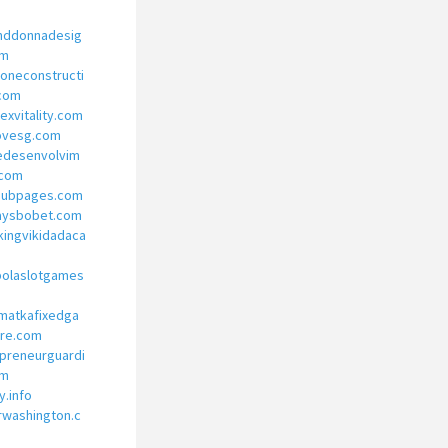
nddonnadesig
om
oneconstructi
.com
lexvitality.com
ovesg.com
edesenvolvim
.com
yhubpages.com
laysbobet.com
kingvikidadaca
m
bolaslotgames
matkafixedga
re.com
preneurguardi
om
y.info
washington.c