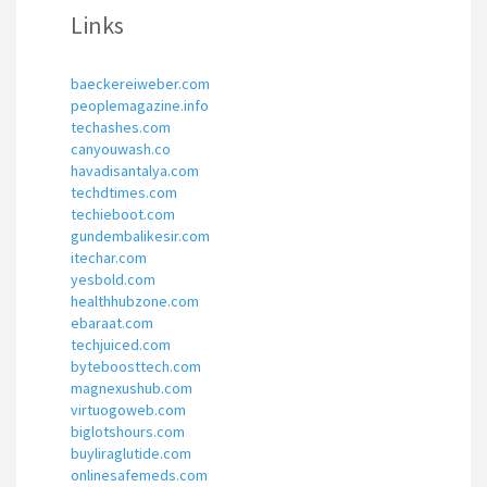
Links
baeckereiweber.com
peoplemagazine.info
techashes.com
canyouwash.co
havadisantalya.com
techdtimes.com
techieboot.com
gundembalikesir.com
itechar.com
yesbold.com
healthhubzone.com
ebaraat.com
techjuiced.com
byteboosttech.com
magnexushub.com
virtuogoweb.com
biglotshours.com
buyliraglutide.com
onlinesafemeds.com