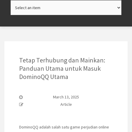
Skip
to
content
Tetap Terhubung dan Mainkan:
Panduan Utama untuk Masuk
DominoQQ Utama
March 13, 2025
Article
DominoQQ adalah salah satu game perjudian online