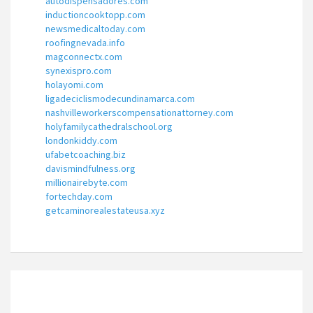
autodispensadores.com
inductioncooktopp.com
newsmedicaltoday.com
roofingnevada.info
magconnectx.com
synexispro.com
holayomi.com
ligadeciclismodecundinamarca.com
nashvilleworkerscompensationattorney.com
holyfamilycathedralschool.org
londonkiddy.com
ufabetcoaching.biz
davismindfulness.org
millionairebyte.com
fortechday.com
getcaminorealestateusa.xyz