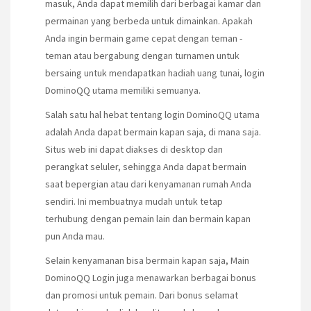
masuk, Anda dapat memilih dari berbagai kamar dan
permainan yang berbeda untuk dimainkan. Apakah
Anda ingin bermain game cepat dengan teman -
teman atau bergabung dengan turnamen untuk
bersaing untuk mendapatkan hadiah uang tunai, login
DominoQQ utama memiliki semuanya.
Salah satu hal hebat tentang login DominoQQ utama
adalah Anda dapat bermain kapan saja, di mana saja.
Situs web ini dapat diakses di desktop dan
perangkat seluler, sehingga Anda dapat bermain
saat bepergian atau dari kenyamanan rumah Anda
sendiri. Ini membuatnya mudah untuk tetap
terhubung dengan pemain lain dan bermain kapan
pun Anda mau.
Selain kenyamanan bisa bermain kapan saja, Main
DominoQQ Login juga menawarkan berbagai bonus
dan promosi untuk pemain. Dari bonus selamat