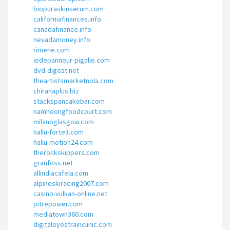
biopuraskinserum.com
californiafinances.info
canadafinance.info
nevadamoney.info
rimene.com
ledepanneur-pigalle.com
dvd-digest.net
theartistsmarketnola.com
chiranaplus.biz
stackspancakebar.com
namheongfoodcourt.com
milanoglasgow.com
hallu-forte3.com
hallu-motion24.com
therockskippers.com
granfoss.net
allindiacafela.com
alpineskiracing2007.com
casino-vulkan-online.net
pitrepower.com
mediatown360.com
digitaleyestrainclinic.com