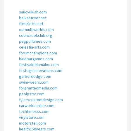
saucyukiah.com
beikastreet.net
filmizlettir.net
ourmultiworlds.com
cooncreekclub.org
pegpufftimes.com
celestia-arts.com
forumchampions.com
bluebargames.com
festivaldelamalou.com
firstsigninnovations.com
garberdodge.com
swim-wears.com
forgrantedmedia.com
peolpstar.com
tylerscustomdesign.com
carworksonline.com
techtimesss.com
virylstore.com
motorstell.com
health150years.com