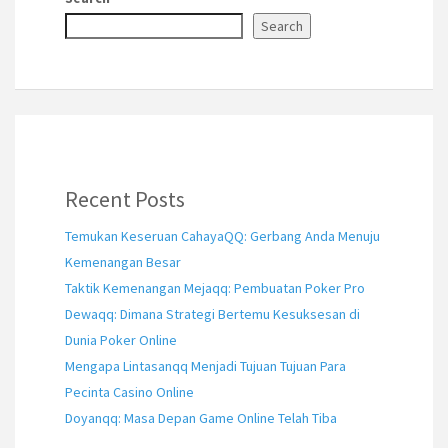
Search
Recent Posts
Temukan Keseruan CahayaQQ: Gerbang Anda Menuju
Kemenangan Besar
Taktik Kemenangan Mejaqq: Pembuatan Poker Pro
Dewaqq: Dimana Strategi Bertemu Kesuksesan di
Dunia Poker Online
Mengapa Lintasanqq Menjadi Tujuan Tujuan Para
Pecinta Casino Online
Doyanqq: Masa Depan Game Online Telah Tiba