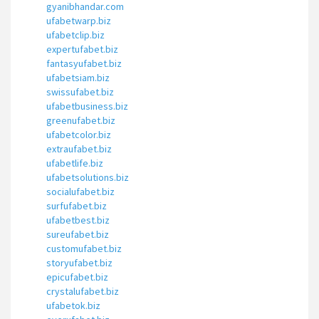
gyanibhandar.com
ufabetwarp.biz
ufabetclip.biz
expertufabet.biz
fantasyufabet.biz
ufabetsiam.biz
swissufabet.biz
ufabetbusiness.biz
greenufabet.biz
ufabetcolor.biz
extraufabet.biz
ufabetlife.biz
ufabetsolutions.biz
socialufabet.biz
surfufabet.biz
ufabetbest.biz
sureufabet.biz
customufabet.biz
storyufabet.biz
epicufabet.biz
crystalufabet.biz
ufabetok.biz