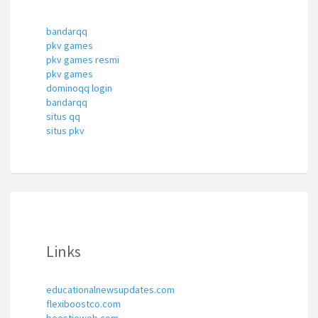
bandarqq
pkv games
pkv games resmi
pkv games
dominoqq login
bandarqq
situs qq
situs pkv
Links
educationalnewsupdates.com
flexiboostco.com