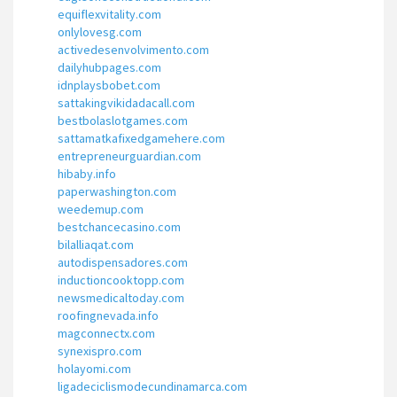
equiflexvitality.com
onlylovesg.com
activedesenvolvimento.com
dailyhubpages.com
idnplaysbobet.com
sattakingvikidadacall.com
bestbolaslotgames.com
sattamatkafixedgamehere.com
entrepreneurguardian.com
hibaby.info
paperwashington.com
weedemup.com
bestchancecasino.com
bilalliaqat.com
autodispensadores.com
inductioncooktopp.com
newsmedicaltoday.com
roofingnevada.info
magconnectx.com
synexispro.com
holayomi.com
ligadeciclismodecundinamarca.com