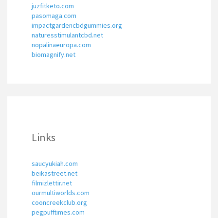
juzfitketo.com
pasomaga.com
impactgardencbdgummies.org
naturesstimulantcbd.net
nopalinaeuropa.com
biomagnify.net
Links
saucyukiah.com
beikastreet.net
filmizlettir.net
ourmultiworlds.com
cooncreekclub.org
pegpufftimes.com