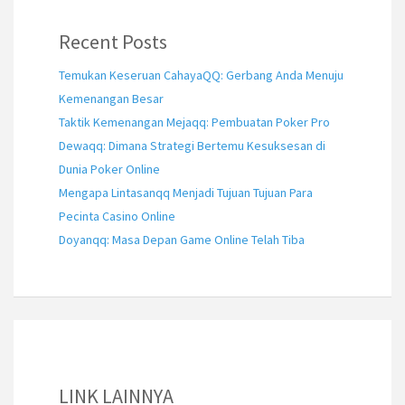
Recent Posts
Temukan Keseruan CahayaQQ: Gerbang Anda Menuju
Kemenangan Besar
Taktik Kemenangan Mejaqq: Pembuatan Poker Pro
Dewaqq: Dimana Strategi Bertemu Kesuksesan di
Dunia Poker Online
Mengapa Lintasanqq Menjadi Tujuan Tujuan Para
Pecinta Casino Online
Doyanqq: Masa Depan Game Online Telah Tiba
LINK LAINNYA