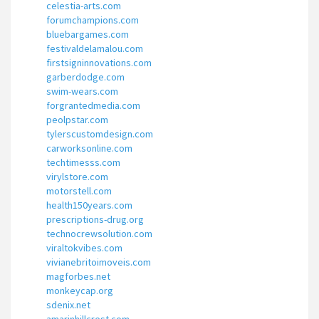
celestia-arts.com
forumchampions.com
bluebargames.com
festivaldelamalou.com
firstsigninnovations.com
garberdodge.com
swim-wears.com
forgrantedmedia.com
peolpstar.com
tylerscustomdesign.com
carworksonline.com
techtimesss.com
virylstore.com
motorstell.com
health150years.com
prescriptions-drug.org
technocrewsolution.com
viraltokvibes.com
vivianebritoimoveis.com
magforbes.net
monkeycap.org
sdenix.net