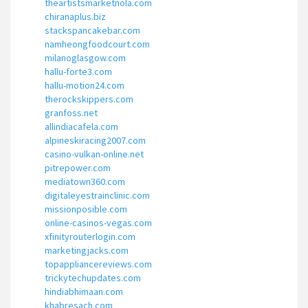
theartistsmarketnola.com
chiranaplus.biz
stackspancakebar.com
namheongfoodcourt.com
milanoglasgow.com
hallu-forte3.com
hallu-motion24.com
therockskippers.com
granfoss.net
allindiacafela.com
alpineskiracing2007.com
casino-vulkan-online.net
pitrepower.com
mediatown360.com
digitaleyestrainclinic.com
missionposible.com
online-casinos-vegas.com
xfinityrouterlogin.com
marketingjacks.com
topappliancereviews.com
trickytechupdates.com
hindiabhimaan.com
khabresach.com