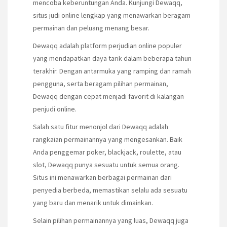
mencoba keberuntungan Anda. Kunjungi Dewaqq,
situs judi online lengkap yang menawarkan beragam
permainan dan peluang menang besar.
Dewaqq adalah platform perjudian online populer
yang mendapatkan daya tarik dalam beberapa tahun
terakhir. Dengan antarmuka yang ramping dan ramah
pengguna, serta beragam pilihan permainan,
Dewaqq dengan cepat menjadi favorit di kalangan
penjudi online.
Salah satu fitur menonjol dari Dewaqq adalah
rangkaian permainannya yang mengesankan. Baik
Anda penggemar poker, blackjack, roulette, atau
slot, Dewaqq punya sesuatu untuk semua orang.
Situs ini menawarkan berbagai permainan dari
penyedia berbeda, memastikan selalu ada sesuatu
yang baru dan menarik untuk dimainkan.
Selain pilihan permainannya yang luas, Dewaqq juga