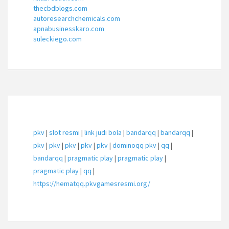
thecbdblogs.com
autoresearchchemicals.com
apnabusinesskaro.com
suleckiego.com
pkv
|
slot resmi
|
link judi bola
|
bandarqq
|
bandarqq
|
pkv
|
pkv
|
pkv
|
pkv
|
pkv
|
dominoqq pkv
|
qq
|
bandarqq
|
pragmatic play
|
pragmatic play
|
pragmatic play
|
qq
|
https://hematqq.pkvgamesresmi.org/