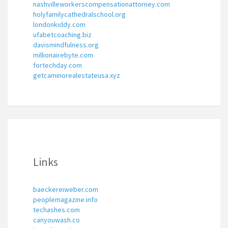
nashvilleworkerscompensationattorney.com
holyfamilycathedralschool.org
londonkiddy.com
ufabetcoaching.biz
davismindfulness.org
millionairebyte.com
fortechday.com
getcaminorealestateusa.xyz
Links
baeckereiweber.com
peoplemagazine.info
techashes.com
canyouwash.co