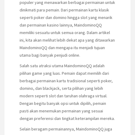
populer yang menawarkan berbagai permainan untuk
dinikmati para pemain. Dari permainan kartu klasik
seperti poker dan domino hingga slot yang menarik
dan permainan kasino lainnya, MaindominoQQ
memiliki sesuatu untuk semua orang. Dalam artikel
ini, kita akan melihat lebih dekat apa yang ditawarkan
MaindominoQQ dan mengapa itu menjadi tujuan
utama bagi banyak penjudi online.
Salah satu atraksi utama MaindominoQQ adalah
pilihan game yang luas. Pemain dapat memilih dari
berbagai permainan kartu tradisional seperti poker,
domino, dan blackjack, serta pilihan yang lebih
modern seperti slot dan taruhan olahraga virtual.
Dengan begitu banyak opsi untuk dipilih, pemain
pasti akan menemukan permainan yang sesuai
dengan preferensi dan tingkat keterampilan mereka.
Selain beragam permainannya, MaindominoQQ juga