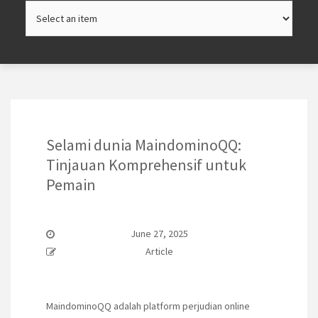
Skip
to
content
Selami dunia MaindominoQQ:
Tinjauan Komprehensif untuk
Pemain
June 27, 2025
Article
MaindominoQQ adalah platform perjudian online