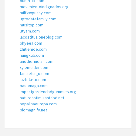
dunetflix.com
movimientoindignados.org
milfxxxpussy.com
uptodatefamily.com
musitop.com
utyam.com
lacostituzioneblog.com
ohyeea.com
zhitiemoe.com
nungkub.com
anotherindian.com
xylemcider.com
taniaetiago.com
juzfitketo.com
pasomaga.com
impactgardencbdgummies.org
naturesstimulantcbd.net
nopalinaeuropa.com
biomagnify.net