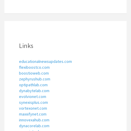
Links
educationalnewsupdates.com
flexiboostco.com
boostioweb.com
zephyrushub.com
optipathlab.com
dynabytelab.com
evolvionet.com
synexisplus.com
vortexonet.com
maxxifynet.com
innovexahub.com
dynacorelab.com