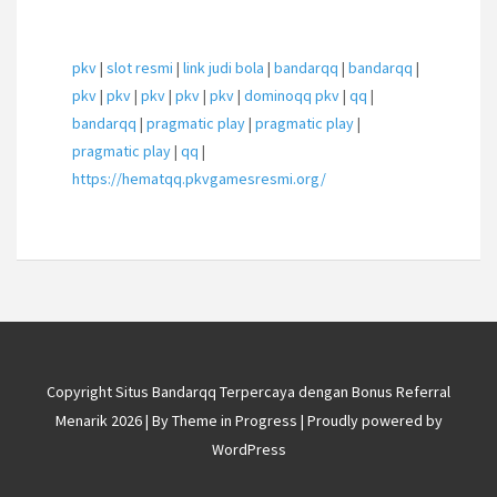
pkv
|
slot resmi
|
link judi bola
|
bandarqq
|
bandarqq
|
pkv
|
pkv
|
pkv
|
pkv
|
pkv
|
dominoqq pkv
|
qq
|
bandarqq
|
pragmatic play
|
pragmatic play
|
pragmatic play
|
qq
|
https://hematqq.pkvgamesresmi.org/
Copyright Situs Bandarqq Terpercaya dengan Bonus Referral
Menarik 2026 | By
Theme in Progress
|
Proudly powered by
WordPress