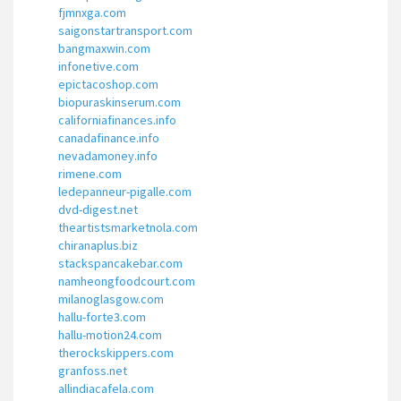
fjmnxga.com
saigonstartransport.com
bangmaxwin.com
infonetive.com
epictacoshop.com
biopuraskinserum.com
californiafinances.info
canadafinance.info
nevadamoney.info
rimene.com
ledepanneur-pigalle.com
dvd-digest.net
theartistsmarketnola.com
chiranaplus.biz
stackspancakebar.com
namheongfoodcourt.com
milanoglasgow.com
hallu-forte3.com
hallu-motion24.com
therockskippers.com
granfoss.net
allindiacafela.com