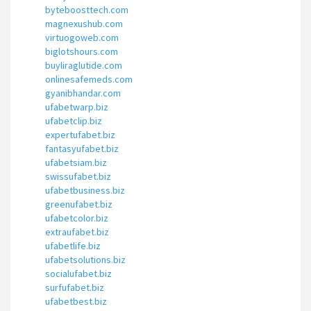
byteboosttech.com
magnexushub.com
virtuogoweb.com
biglotshours.com
buyliraglutide.com
onlinesafemeds.com
gyanibhandar.com
ufabetwarp.biz
ufabetclip.biz
expertufabet.biz
fantasyufabet.biz
ufabetsiam.biz
swissufabet.biz
ufabetbusiness.biz
greenufabet.biz
ufabetcolor.biz
extraufabet.biz
ufabetlife.biz
ufabetsolutions.biz
socialufabet.biz
surfufabet.biz
ufabetbest.biz