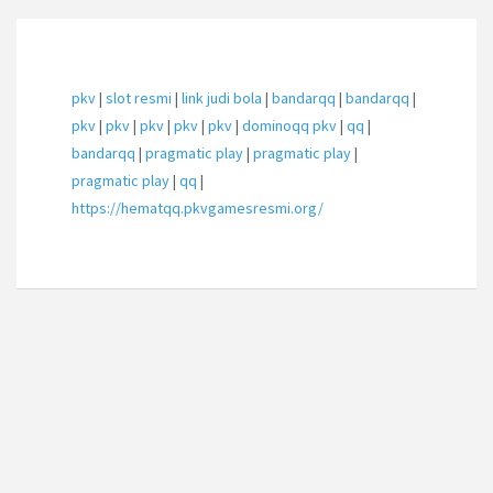
pkv
|
slot resmi
|
link judi bola
|
bandarqq
|
bandarqq
|
pkv
|
pkv
|
pkv
|
pkv
|
pkv
|
dominoqq pkv
|
qq
|
bandarqq
|
pragmatic play
|
pragmatic play
|
pragmatic play
|
qq
|
https://hematqq.pkvgamesresmi.org/
Copyright Situs Bandarqq Terpercaya dengan Bonus Referral
Menarik 2026 | By
Theme in Progress
|
Proudly powered by
WordPress