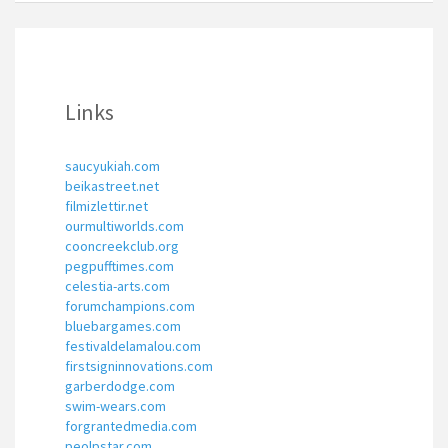
Links
saucyukiah.com
beikastreet.net
filmizlettir.net
ourmultiworlds.com
cooncreekclub.org
pegpufftimes.com
celestia-arts.com
forumchampions.com
bluebargames.com
festivaldelamalou.com
firstsigninnovations.com
garberdodge.com
swim-wears.com
forgrantedmedia.com
peolpstar.com