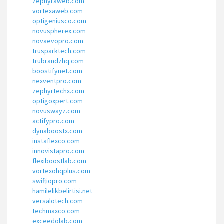
zephyraweb.com
vortexaweb.com
optigeniusco.com
novuspherex.com
novaevopro.com
trusparktech.com
trubrandzhq.com
boostifynet.com
nexventpro.com
zephyrtechx.com
optigoxpert.com
novuswayz.com
actifypro.com
dynaboostx.com
instaflexco.com
innovistapro.com
flexiboostlab.com
vortexohqplus.com
swiftiopro.com
hamilelikbelirtisi.net
versalotech.com
techmaxco.com
exceedolab.com