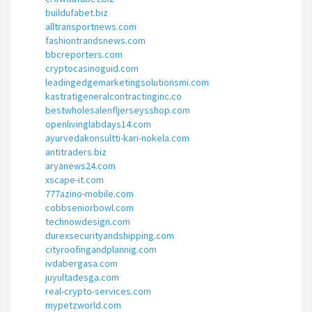
buildufabet.biz
alltransportnews.com
fashiontrandsnews.com
bbcreporters.com
cryptocasinoguid.com
leadingedgemarketingsolutionsmi.com
kastratigeneralcontractinginc.co
bestwholesalenfljerseysshop.com
openlivinglabdays14.com
ayurvedakonsultti-kari-nokela.com
antitraders.biz
aryanews24.com
xscape-it.com
777azino-mobile.com
cobbseniorbowl.com
technowdesign.com
durexsecurityandshipping.com
cityroofingandplannig.com
ivdabergasa.com
juyultadesga.com
real-crypto-services.com
mypetzworld.com