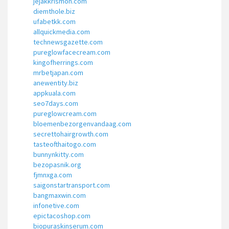
jejakkrismon.com
diemthole.biz
ufabetkk.com
allquickmedia.com
technewsgazette.com
pureglowfacecream.com
kingofherrings.com
mrbetjapan.com
anewentity.biz
appkuala.com
seo7days.com
pureglowcream.com
bloemenbezorgenvandaag.com
secrettohairgrowth.com
tasteofthaitogo.com
bunnynkitty.com
bezopasnik.org
fjmnxga.com
saigonstartransport.com
bangmaxwin.com
infonetive.com
epictacoshop.com
biopuraskinserum.com