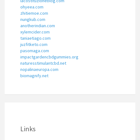
lacostituzioneblog.com
ohyeea.com
zhitiemoe.com
nungkub.com
anotherindian.com
xylemcider.com
taniaetiago.com
juzfitketo.com
pasomaga.com
impactgardencbdgummies.org
naturesstimulantcbd.net
nopalinaeuropa.com
biomagnify.net
Links