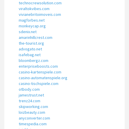
technocrewsolution.com
viraltokvibes.com
vivianebritoimoveis.com
magforbes.net
monkeycap.org
sdenix.net
amarinhillcrest.com
the-tourist.org
advogato.net
isafebag.net
bloombergz.com
enterpriseboosts.com
casino-kartenspiele.com
casino-automatenspiele.org
casino-tischspiele.com
otbody.com
jamestrust.net
trenz24.com
skipworking.com
loizbeauty.com
anyconverter.com
timespedia.com