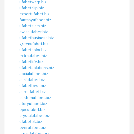
ufabetwarp.biz
ufabetclip.biz
expertufabet.biz
fantasyufabet.biz
ufabetsiam.biz
swissufabet.biz
ufabetbusiness.biz
greenufabet.biz
ufabetcolor.biz
extraufabet.biz
ufabetlife.biz
ufabetsolutions.biz
socialufabet.biz
surfufabet.biz
ufabetbest.biz
sureufabet.biz
customufabet.biz
storyufabet.biz
epicufabet.biz
crystalufabet.biz
ufabetok.biz
everufabet.biz
crowdufabet.biz