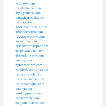
activaxio.com
dynabytesco.com
stylegurupro.com
datawizardslab.com
cubiqio.com
geeklifechronicle.com
infospherepro.com
foodiesavorpro.com
vortexohq.com
epicadventurepro.com
insightwavelab.com
lifeexplorerpro.com
novusgo.com
bytestormpro.com
wanderlustchrono.com
culturetrendlab.com
trendsensehub.com
ticktockenigma.com
eulerxr.com
geekifygenius.com
orbitextech.com
magconnecttech.com