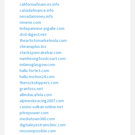
californiafinances.info
canadafinance.info
nevadamoney.info
rimene.com
ledepanneur-pigalle.com
dvd-digest.net
theartistsmarketnola.com
chiranaplus.biz
stackspancakebar.com
namheongfoodcourt.com
milanoglasgow.com
hallu-forte3.com
hallu-motion24.com
therockskippers.com
granfoss.net
allindiacafela.com
alpineskiracing2007.com
casino-vulkan-online.net
pitrepower.com
mediatown360.com
digitaleyestrainclinic.com
missionposible.com