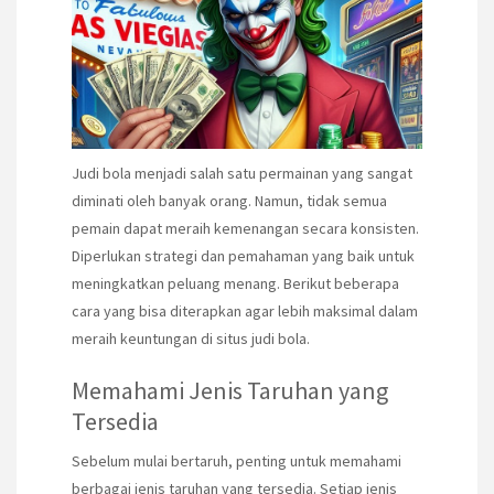
Judi bola menjadi salah satu permainan yang sangat
diminati oleh banyak orang. Namun, tidak semua
pemain dapat meraih kemenangan secara konsisten.
Diperlukan strategi dan pemahaman yang baik untuk
meningkatkan peluang menang. Berikut beberapa
cara yang bisa diterapkan agar lebih maksimal dalam
meraih keuntungan di situs judi bola.
Memahami Jenis Taruhan yang
Tersedia
Sebelum mulai bertaruh, penting untuk memahami
berbagai jenis taruhan yang tersedia. Setiap jenis