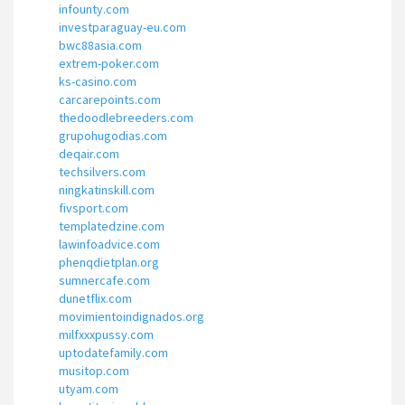
infounty.com
investparaguay-eu.com
bwc88asia.com
extrem-poker.com
ks-casino.com
carcarepoints.com
thedoodlebreeders.com
grupohugodias.com
deqair.com
techsilvers.com
ningkatinskill.com
fivsport.com
templatedzine.com
lawinfoadvice.com
phenqdietplan.org
sumnercafe.com
dunetflix.com
movimientoindignados.org
milfxxxpussy.com
uptodatefamily.com
musitop.com
utyam.com