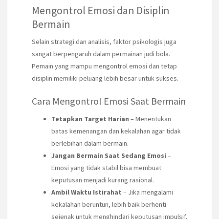
Mengontrol Emosi dan Disiplin
Bermain
Selain strategi dan analisis, faktor psikologis juga
sangat berpengaruh dalam permainan judi bola.
Pemain yang mampu mengontrol emosi dan tetap
disiplin memiliki peluang lebih besar untuk sukses.
Cara Mengontrol Emosi Saat Bermain
Tetapkan Target Harian
– Menentukan
batas kemenangan dan kekalahan agar tidak
berlebihan dalam bermain.
Jangan Bermain Saat Sedang Emosi
–
Emosi yang tidak stabil bisa membuat
keputusan menjadi kurang rasional.
Ambil Waktu Istirahat
– Jika mengalami
kekalahan beruntun, lebih baik berhenti
sejenak untuk menghindari keputusan impulsif.