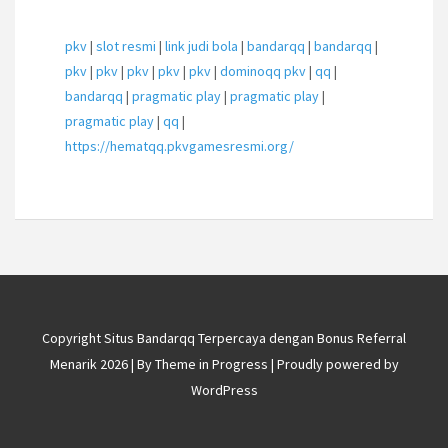
pkv
|
slot resmi
|
link judi bola
|
bandarqq
|
bandarqq
|
pkv
|
pkv
|
pkv
|
pkv
|
pkv
|
dominoqq pkv
|
qq
|
bandarqq
|
pragmatic play
|
pragmatic play
|
pragmatic play
|
qq
|
https://hematqq.pkvgamesresmi.org/
Copyright Situs Bandarqq Terpercaya dengan Bonus Referral
Menarik 2026 | By
Theme in Progress
|
Proudly powered by
WordPress