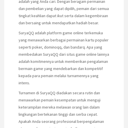
adalah yang Anda cari. Dengan beragam permainan
dan pembelian yang dapat dipilih, pemain dari semua
tingkat keahlian dapat ikut serta dalam kegembiraan
dan bersaing untuk mendapatkan hadiah besar.
SuryaQQ adalah platform game online terkemuka
yang menawarkan berbagai permainan kartu populer
seperti poker, dominoqq, dan bandarq. Apa yang
membedakan SuryaQQ dari situs game online lainnya
adalah komitmennya untuk memberikan pengalaman
bermain game yang mendebarkan dan kompetitif
kepada para pemain melalui turnamennya yang
intens.
Turnamen di SuryaQQ diadakan secara rutin dan
menawarkan pemain kesempatan untuk menguji
keterampilan mereka melawan orang lain dalam
lingkungan bertekanan tinggi dan serba cepat.
Apakah Anda seorang profesional berpengalaman