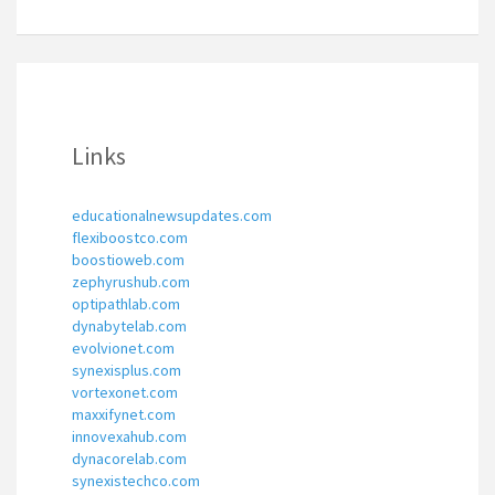
Links
educationalnewsupdates.com
flexiboostco.com
boostioweb.com
zephyrushub.com
optipathlab.com
dynabytelab.com
evolvionet.com
synexisplus.com
vortexonet.com
maxxifynet.com
innovexahub.com
dynacorelab.com
synexistechco.com