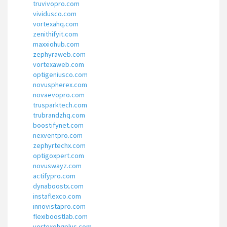
truvivopro.com
vividusco.com
vortexahq.com
zenithifyit.com
maxxiohub.com
zephyraweb.com
vortexaweb.com
optigeniusco.com
novuspherex.com
novaevopro.com
trusparktech.com
trubrandzhq.com
boostifynet.com
nexventpro.com
zephyrtechx.com
optigoxpert.com
novuswayz.com
actifypro.com
dynaboostx.com
instaflexco.com
innovistapro.com
flexiboostlab.com
vortexohqplus.com