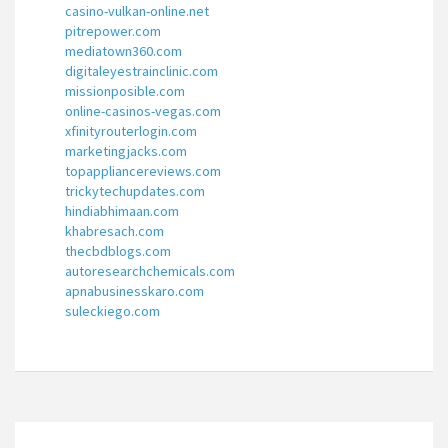
casino-vulkan-online.net
pitrepower.com
mediatown360.com
digitaleyestrainclinic.com
missionposible.com
online-casinos-vegas.com
xfinityrouterlogin.com
marketingjacks.com
topappliancereviews.com
trickytechupdates.com
hindiabhimaan.com
khabresach.com
thecbdblogs.com
autoresearchchemicals.com
apnabusinesskaro.com
suleckiego.com