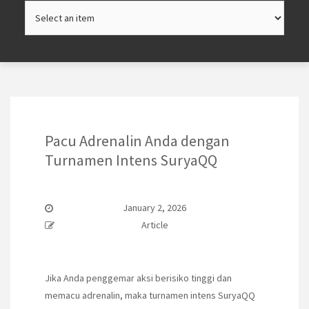
Skip
to
content
Pacu Adrenalin Anda dengan
Turnamen Intens SuryaQQ
January 2, 2026
Article
Jika Anda penggemar aksi berisiko tinggi dan
memacu adrenalin, maka turnamen intens SuryaQQ