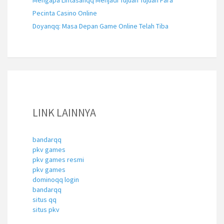
Mengapa Lintasanqq Menjadi Tujuan Tujuan Para
Pecinta Casino Online
Doyanqq: Masa Depan Game Online Telah Tiba
LINK LAINNYA
bandarqq
pkv games
pkv games resmi
pkv games
dominoqq login
bandarqq
situs qq
situs pkv