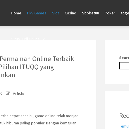
Home
Pkv Games
Slot
Casino
Sbobet88
Poker
toge
Situs Judi Online
Permainan Online Terbaik
Sear
Pilihan ITUQQ yang
ankan
26
Article
Rec
serba cepat saat ini, game online telah menjadi
ntuk hiburan paling populer. Dengan kemajuan
Temu