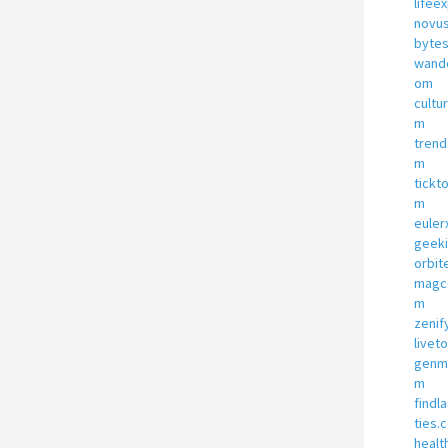
lifee
novu
byte
wande
om
cultu
m
tren
m
tickt
m
euler
geeki
orbit
magc
m
zeni
livet
genma
m
findl
ties.
healt