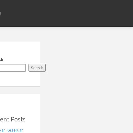
l
ch
Search
ent Posts
kan Keseruan