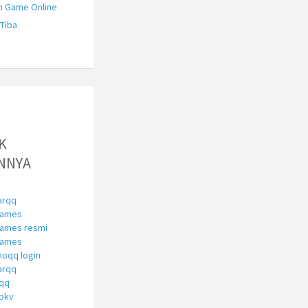
n Game Online
 Tiba
K
NNYA
arqq
games
games resmi
games
oqq login
arqq
 qq
 pkv