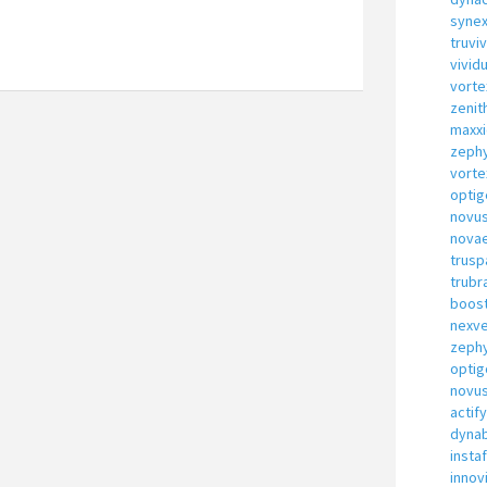
syne
truvi
vivid
vort
zenit
maxx
zeph
vort
optig
novu
nova
trusp
trub
boost
nexv
zeph
optig
novu
actif
dyna
insta
innov