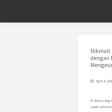
Skip
to
content
Nikmati 
dengan 
Menges
April 4, 20
Di dunia yang 
salah satu be