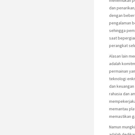
menemukan pe
dan penarikan
dengan bebera
pengalaman be
sehingga pema
saat bepergia
perangkat selu
Alasan lain m
adalah komitm
permainan yan
teknologi enkr
dan keuangan
rahasia dan am
mempekerjaka
memantau pla
memastikan ga
Namun mungki
adalah dedika