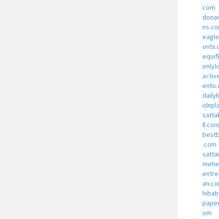
com
dona
ns.c
eagle
ontx
equif
onlyl
activ
ento
dail
idnp
satta
ll.co
best
.com
satta
mehe
entre
an.c
hibab
paper
om