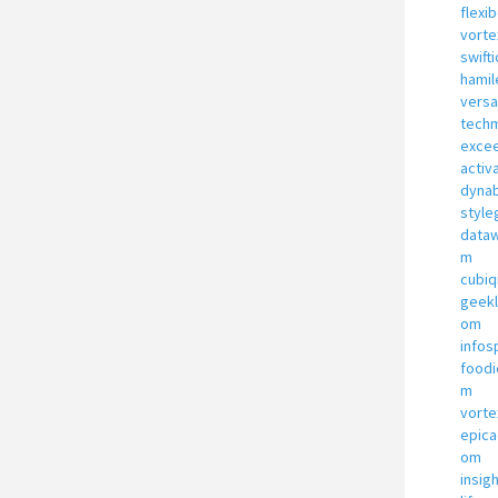
flexi
vort
swift
hamile
versa
tech
exce
activ
dyna
style
dataw
m
cubiq
geekl
om
info
foodi
m
vort
epica
om
insig