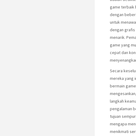
game terbaik b
dengan beber
untuk menawar
dengan grafis
menarik. Pem
game yang mu
cepat dan kon
menyenangka
Secara keselu
mereka yang i
bermain game 
mengesankan,
langkah keama
pengalaman be
tujuan sempur
mengapa menun
menikmati ser