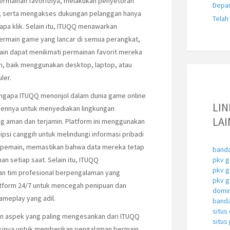
rmainan favoritnya, melakukan penyetoran
Depa
, serta mengakses dukungan pelanggan hanya
Telah
pa klik. Selain itu, ITUQQ menawarkan
rmain game yang lancar di semua perangkat,
in dapat menikmati permainan favorit mereka
n, baik menggunakan desktop, laptop, atau
ler.
engapa ITUQQ menonjol dalam dunia game online
LIN
ennya untuk menyediakan lingkungan
LAI
g aman dan terjamin. Platform ini menggunakan
ipsi canggih untuk melindungi informasi pribadi
 pemain, memastikan bahwa data mereka tetap
band
an setiap saat. Selain itu, ITUQQ
pkv 
pkv 
n tim profesional berpengalaman yang
pkv 
tform 24/7 untuk mencegah penipuan dan
domin
meplay yang adil.
band
situs
n aspek yang paling mengesankan dari ITUQQ
situs
sinya untuk memberikan pengalaman bermain