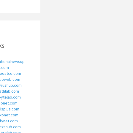
ks
ationalnewsup
s.com
boostco.com
tioweb.com
yrushub.com
athlab.com
bytelab.com
ionet.com
isplus.com
exonet.com
fynet.com
vexahub.com
corelab.com