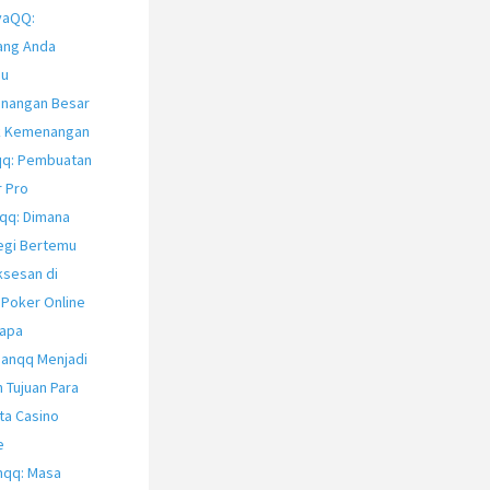
yaQQ:
ang Anda
ju
nangan Besar
ik Kemenangan
qq: Pembuatan
 Pro
qq: Dimana
egi Bertemu
sesan di
 Poker Online
apa
sanqq Menjadi
n Tujuan Para
ta Casino
e
nqq: Masa