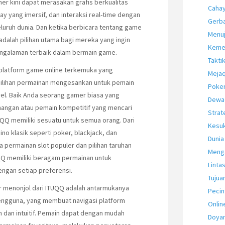
er kini dapat merasakan grafis berkualitas
Caha
ay yang imersif, dan interaksi real-time dengan
Gerb
luruh dunia. Dan ketika berbicara tentang game
Menu
adalah pilihan utama bagi mereka yang ingin
Keme
ngalaman terbaik dalam bermain game.
Takt
platform game online terkemuka yang
Meja
ilihan permainan mengesankan untuk pemain
Poker
vel. Baik Anda seorang gamer biasa yang
Dewa
angan atau pemain kompetitif yang mencari
Strat
UQQ memiliki sesuatu untuk semua orang. Dari
Kesuk
no klasik seperti poker, blackjack, dan
Dunia
a permainan slot populer dan pilihan taruhan
Meng
QQ memiliki beragam permainan untuk
Linta
engan setiap preferensi.
Tujua
ur menonjol dari ITUQQ adalah antarmukanya
Pecin
ngguna, yang membuat navigasi platform
Onlin
 dan intuitif. Pemain dapat dengan mudah
Doya