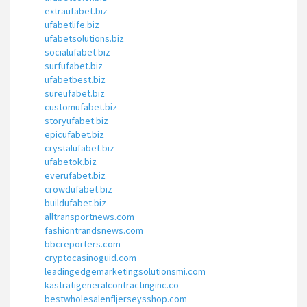
extraufabet.biz
ufabetlife.biz
ufabetsolutions.biz
socialufabet.biz
surfufabet.biz
ufabetbest.biz
sureufabet.biz
customufabet.biz
storyufabet.biz
epicufabet.biz
crystalufabet.biz
ufabetok.biz
everufabet.biz
crowdufabet.biz
buildufabet.biz
alltransportnews.com
fashiontrandsnews.com
bbcreporters.com
cryptocasinoguid.com
leadingedgemarketingsolutionsmi.com
kastratigeneralcontractinginc.co
bestwholesalenfljerseysshop.com