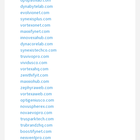
optipathlab.com
dynabytelab.com
evolvionet.com
synexisplus.com
vortexonet.com
maxxifynet.com
innovexahub.com
dynacorelab.com
synexistechco.com
truvivopro.com
vividusco.com
vortexahq.com
zenithifyit.com
maxxiohub.com
zephyraweb.com
vortexaweb.com
optigeniusco.com
novuspherex.com
novaevopro.com
trusparktech.com
trubrandzhq.com
boostifynet.com
nexventpro.com