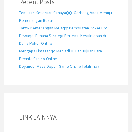
Recent Posts
Temukan Keseruan CahayaQQ: Gerbang Anda Menuju
Kemenangan Besar
Taktik Kemenangan Mejaqq: Pembuatan Poker Pro
Dewaqq: Dimana Strategi Bertemu Kesuksesan di
Dunia Poker Online
Mengapa Lintasanqq Menjadi Tujuan Tujuan Para
Pecinta Casino Online
Doyanqq: Masa Depan Game Online Telah Tiba
LINK LAINNYA