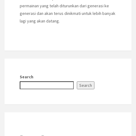
permainan yang telah diturunkan dari generasi ke
generasi dan akan terus dinikmati untuk lebih banyak
lagi yang akan datang.
Search
Search