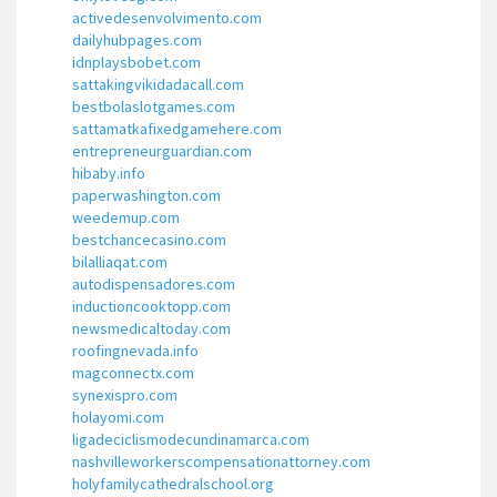
activedesenvolvimento.com
dailyhubpages.com
idnplaysbobet.com
sattakingvikidadacall.com
bestbolaslotgames.com
sattamatkafixedgamehere.com
entrepreneurguardian.com
hibaby.info
paperwashington.com
weedemup.com
bestchancecasino.com
bilalliaqat.com
autodispensadores.com
inductioncooktopp.com
newsmedicaltoday.com
roofingnevada.info
magconnectx.com
synexispro.com
holayomi.com
ligadeciclismodecundinamarca.com
nashvilleworkerscompensationattorney.com
holyfamilycathedralschool.org