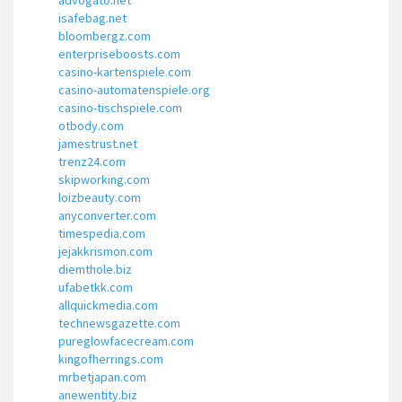
advogato.net
isafebag.net
bloombergz.com
enterpriseboosts.com
casino-kartenspiele.com
casino-automatenspiele.org
casino-tischspiele.com
otbody.com
jamestrust.net
trenz24.com
skipworking.com
loizbeauty.com
anyconverter.com
timespedia.com
jejakkrismon.com
diemthole.biz
ufabetkk.com
allquickmedia.com
technewsgazette.com
pureglowfacecream.com
kingofherrings.com
mrbetjapan.com
anewentity.biz