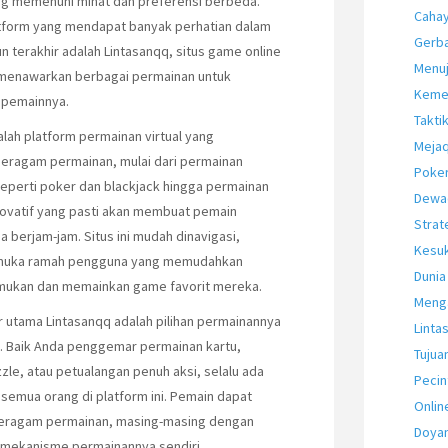
g memenuhi minat dan preferensi berbeda.
Caha
atform yang mendapat banyak perhatian dalam
Gerb
 terakhir adalah Lintasanqq, situs game online
Menu
menawarkan berbagai permainan untuk
Keme
a pemainnya.
Takt
lah platform permainan virtual yang
Meja
ragam permainan, mulai dari permainan
Poker
seperti poker dan blackjack hingga permainan
Dewa
ovatif yang pasti akan membuat pemain
Strat
a berjam-jam. Situs ini mudah dinavigasi,
Kesuk
muka ramah pengguna yang memudahkan
Dunia
ukan dan memainkan game favorit mereka.
Meng
ur utama Lintasanqq adalah pilihan permainannya
Linta
 Baik Anda penggemar permainan kartu,
Tujua
le, atau petualangan penuh aksi, selalu ada
Pecin
 semua orang di platform ini. Pemain dapat
Onlin
beragam permainan, masing-masing dengan
Doya
 mekanisme permainannya sendiri.