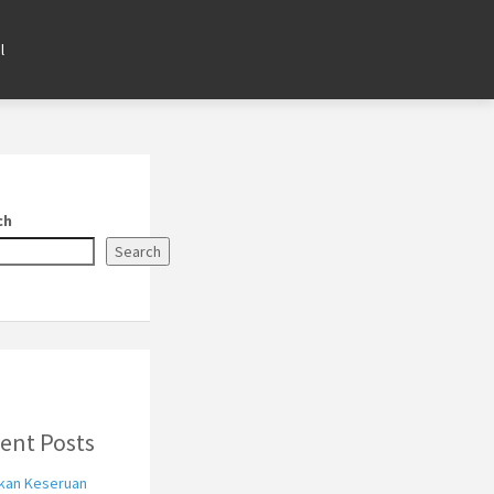
l
ch
Search
ent Posts
kan Keseruan