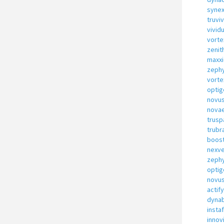
syne
truvi
vivid
vort
zenit
maxx
zeph
vort
optig
novu
nova
trusp
trub
boost
nexv
zeph
optig
novu
actif
dyna
insta
innov