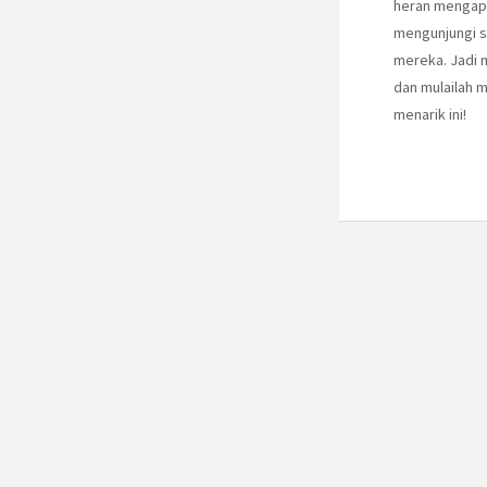
heran mengap
mengunjungi s
mereka. Jadi 
dan mulailah 
menarik ini!