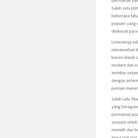
permainan yan
Salah satu pl
beberapa tahun
populer yang 
dinikmati par
Lintasanqq ada
menawarkan be
kasino klasik 
modern dan in
terhibur selam
dengan antar
pemain menem
Salah satu fit
yang beragam.
permainan puzz
sesuatu untuk
memilih dari 
tema unik dan