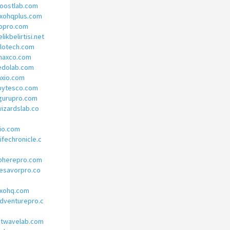
boostlab.com
exohqplus.com
iopro.com
likbelirtisi.net
lotech.com
maxco.com
edolab.com
axio.com
bytesco.com
gurupro.com
izardslab.co
io.com
ifechronicle.c
spherepro.com
esavorpro.co
exohq.com
dventurepro.c
htwavelab.com