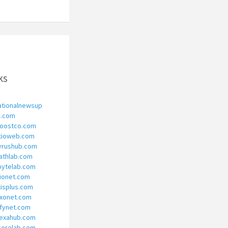
ks
ationalnewsup
s.com
boostco.com
tioweb.com
yrushub.com
athlab.com
bytelab.com
ionet.com
isplus.com
exonet.com
fynet.com
vexahub.com
corelab.com