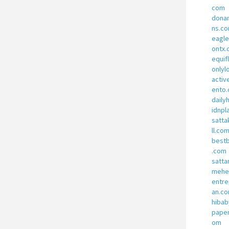
com
dona
ns.c
eagle
ontx
equif
onlyl
activ
ento
dail
idnp
satta
ll.co
best
.com
satta
mehe
entre
an.c
hibab
paper
om