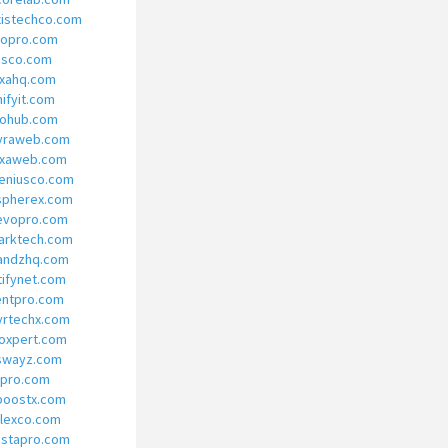
xistechco.com
vopro.com
usco.com
exahq.com
hifyit.com
iohub.com
yraweb.com
exaweb.com
eniusco.com
spherex.com
evopro.com
arktech.com
randzhq.com
ifynet.com
entpro.com
yrtechx.com
oxpert.com
swayz.com
ypro.com
boostx.com
flexco.com
istapro.com