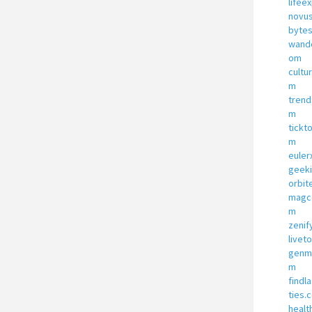
lifee
novu
byte
wande
om
cultu
m
tren
m
tickt
m
euler
geeki
orbit
magc
m
zeni
livet
genma
m
findl
ties.
healt