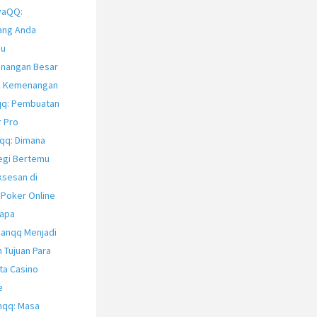
yaQQ:
ang Anda
ju
nangan Besar
ik Kemenangan
qq: Pembuatan
 Pro
qq: Dimana
egi Bertemu
sesan di
 Poker Online
apa
sanqq Menjadi
n Tujuan Para
ta Casino
e
nqq: Masa