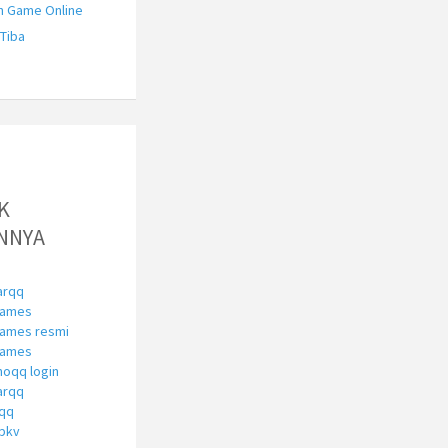
n Game Online
 Tiba
K
NNYA
arqq
games
games resmi
games
oqq login
arqq
 qq
 pkv