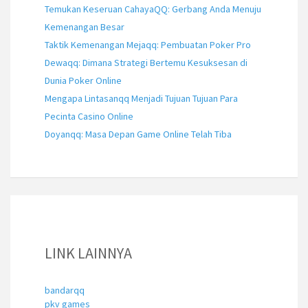
Temukan Keseruan CahayaQQ: Gerbang Anda Menuju
Kemenangan Besar
Taktik Kemenangan Mejaqq: Pembuatan Poker Pro
Dewaqq: Dimana Strategi Bertemu Kesuksesan di
Dunia Poker Online
Mengapa Lintasanqq Menjadi Tujuan Tujuan Para
Pecinta Casino Online
Doyanqq: Masa Depan Game Online Telah Tiba
LINK LAINNYA
bandarqq
pkv games