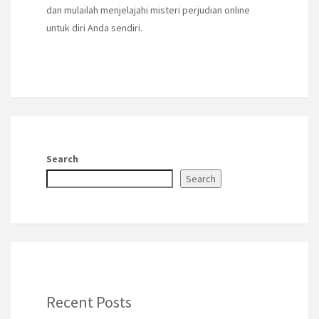
dan mulailah menjelajahi misteri perjudian online
untuk diri Anda sendiri.
Search
Search
Recent Posts