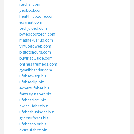
itechar.com
yesbold.com
healthhubzone.com
ebaraat.com
techjuiced.com
byteboosttech.com
magnexushub.com
virtuogoweb.com
biglotshours.com
buyliraglutide.com
onlinesafemeds.com
gyanibhandar.com
ufabetwarp.biz
ufabetclip.biz
expertufabet.biz
fantasyufabet.biz
ufabetsiam.biz
swissufabet.biz
ufabetbusiness.biz
greenufabet.biz
ufabetcolor.biz
extraufabet.biz