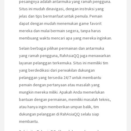
pesaingnya adalah antarmuka yang ramah pengguna.
Situs ini mudah dinavigasi, dengan instruksi yang
jelas dan tips bermanfaat untuk pemula. Pemain
dapat dengan mudah menemukan game favorit
mereka dan mulai bermain segera, tanpa harus
membuang waktu mencari apa yang mereka inginkan.
Selain berbagai pilihan permainan dan antarmuka
yang ramah pengguna, RahAsiaQQ juga menawarkan
layanan pelanggan terkemuka. Situs ini memiliki tim
yang berdedikasi dari perwakilan dukungan
pelanggan yang tersedia 24/7 untuk membantu
pemain dengan pertanyaan atau masalah yang
mungkin mereka miliki. Apakah Anda memerlukan
bantuan dengan permainan, memiliki masalah teknis,
atau hanya ingin memberikan umpan balik, tim
dukungan pelanggan di RahAsiaQQ selalu siap
membantu.