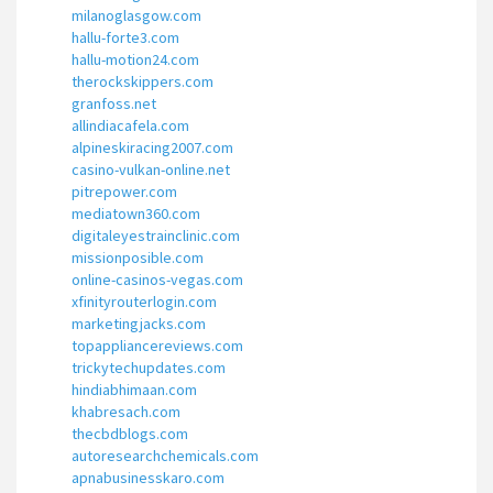
milanoglasgow.com
hallu-forte3.com
hallu-motion24.com
therockskippers.com
granfoss.net
allindiacafela.com
alpineskiracing2007.com
casino-vulkan-online.net
pitrepower.com
mediatown360.com
digitaleyestrainclinic.com
missionposible.com
online-casinos-vegas.com
xfinityrouterlogin.com
marketingjacks.com
topappliancereviews.com
trickytechupdates.com
hindiabhimaan.com
khabresach.com
thecbdblogs.com
autoresearchchemicals.com
apnabusinesskaro.com