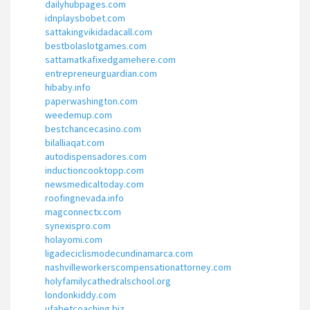
dailyhubpages.com
idnplaysbobet.com
sattakingvikidadacall.com
bestbolaslotgames.com
sattamatkafixedgamehere.com
entrepreneurguardian.com
hibaby.info
paperwashington.com
weedemup.com
bestchancecasino.com
bilalliaqat.com
autodispensadores.com
inductioncooktopp.com
newsmedicaltoday.com
roofingnevada.info
magconnectx.com
synexispro.com
holayomi.com
ligadeciclismodecundinamarca.com
nashvilleworkerscompensationattorney.com
holyfamilycathedralschool.org
londonkiddy.com
ufabetcoaching.biz