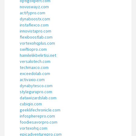
optigoxpert.com
novuswayz.com
actifypro.com
dynaboostx.com
instaflexco.com
innovistapro.com
flexiboostlab.com
vortexohqplus.com
swiftiopro.com
hamilelikbelirtisi.net
versalotech.com
techmaxco.com
exceedolab.com
activaxio.com
dynabytesco.com
stylegurupro.com
datawizardslab.com
cubiqio.com
geeklifechronicle.com
infospherepro.com
foodiesavorpro.com
vortexohq.com
epicadventurepro.com