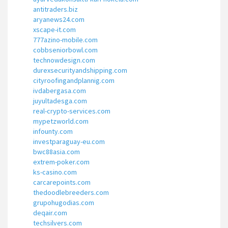
antitraders.biz
aryanews24.com
xscape-it.com
777azino-mobile.com
cobbseniorbowl.com
technowdesign.com
durexsecurityandshipping.com
cityroofingandplannig.com
ivdabergasa.com
juyultadesga.com
real-crypto-services.com
mypetzworld.com
infounty.com
investparaguay-eu.com
bwc88asia.com
extrem-poker.com
ks-casino.com
carcarepoints.com
thedoodlebreeders.com
grupohugodias.com
deqair.com
techsilvers.com