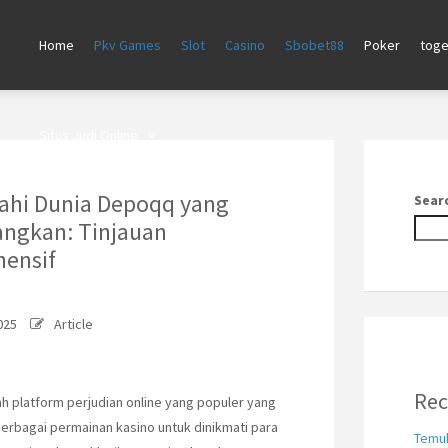
Home
Pkv Games
Slot
Casino
Sbobet88
Poker
toge
Situs Judi Online
jahi Dunia Depoqq yang
Sear
ngkan: Tinjauan
ensif
025
Article
Rec
 platform perjudian online yang populer yang
rbagai permainan kasino untuk dinikmati para
Temu