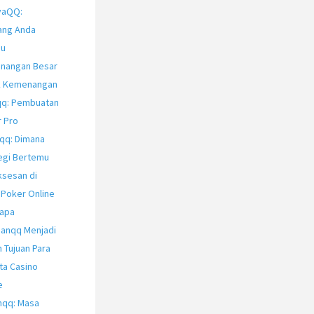
yaQQ:
ang Anda
ju
nangan Besar
ik Kemenangan
qq: Pembuatan
 Pro
qq: Dimana
egi Bertemu
sesan di
 Poker Online
apa
sanqq Menjadi
n Tujuan Para
ta Casino
e
nqq: Masa