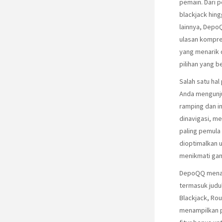
pemain. Dari p
blackjack hing
lainnya, Depo
ulasan kompre
yang menarik 
pilihan yang b
Salah satu ha
Anda mengunju
ramping dan in
dinavigasi, m
paling pemula 
dioptimalkan 
menikmati gam
DepoQQ menaw
termasuk judul
Blackjack, Roul
menampilkan p