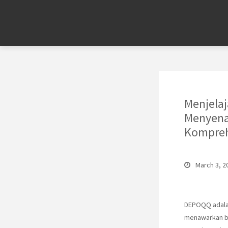
Skip
to
content
Menjela
Menyena
Kompreh
March 3, 2
DEPOQQ adalah
menawarkan be