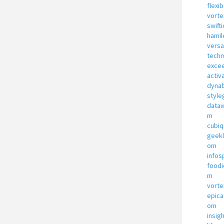
flexi
vort
swift
hamile
versa
tech
exce
activ
dyna
style
dataw
m
cubiq
geekl
om
info
foodi
m
vort
epica
om
insig