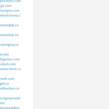
xplorerpro.com
sgo.com
stormpro.com
rlustchrono.c
retrendlab.co
dsensehub.co
ockenigma.co
xr.com
fygenius.com
extech.com
onnecttech.co
fyweb.com
ogel.co
tfiredoor.co
ascegasproper
com
hhavenrobbie.