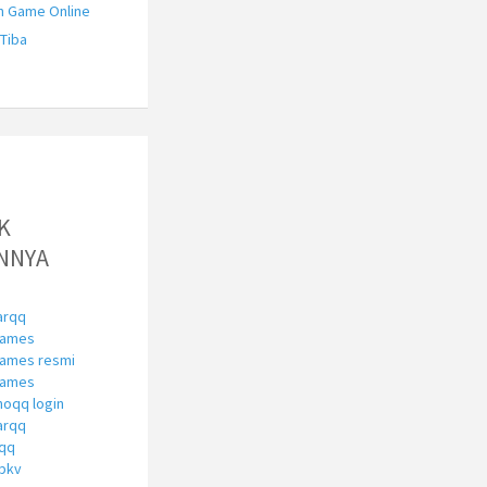
n Game Online
 Tiba
K
NNYA
arqq
games
games resmi
games
oqq login
arqq
 qq
 pkv