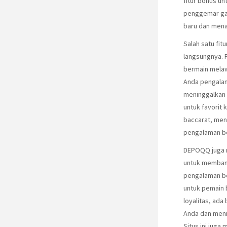
fitur bonus u
penggemar gam
baru dan menar
Salah satu fi
langsungnya. 
bermain melaw
Anda pengalam
meninggalkan 
untuk favorit 
baccarat, men
pengalaman b
DEPOQQ juga 
untuk membant
pengalaman be
untuk pemain 
loyalitas, ada
Anda dan meni
Situs ini juga