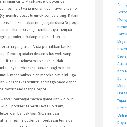
ermainan kartu klasik seperti poker dan
Caha
ga mesin slot yang menarik dan favorit kasino
Gerb
QQ memiliki sesuatu untuk semua orang. Dalam
Menu
hensif ini, kami akan menjelajahi dunia Depoqq
Keme
dan melihat apa yang membuatnya menjadi
Takt
egitu populer di kalangan penjudi online.
Meja
l pertama yang akan Anda perhatikan ketika
Poker
ngi Depoqq adalah desain situs web yang
Dewa
tuitif. Tata letaknya bersih dan mudah
Strat
embuatnya sederhana bahkan bagi pemain
Kesuk
untuk menemukan jalan mereka. Situs ini juga
Dunia
untuk perangkat seluler, sehingga Anda dapat
Meng
e favorit Anda tanpa repot.
Linta
arkan berbagai macam game untuk dipilih,
Tujua
 -judul populer seperti Texas Hold’em,
Pecin
ette, dan banyak lagi. Situs ini juga
Onlin
ilihan mesin slot dengan berbagai tema dan
Doya