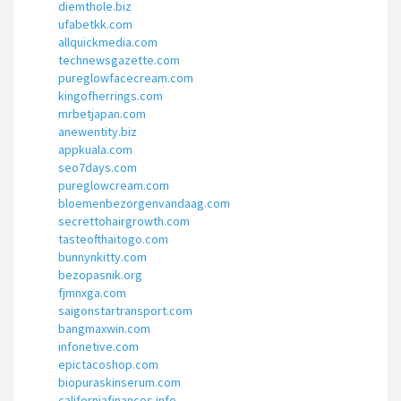
diemthole.biz
ufabetkk.com
allquickmedia.com
technewsgazette.com
pureglowfacecream.com
kingofherrings.com
mrbetjapan.com
anewentity.biz
appkuala.com
seo7days.com
pureglowcream.com
bloemenbezorgenvandaag.com
secrettohairgrowth.com
tasteofthaitogo.com
bunnynkitty.com
bezopasnik.org
fjmnxga.com
saigonstartransport.com
bangmaxwin.com
infonetive.com
epictacoshop.com
biopuraskinserum.com
californiafinances.info