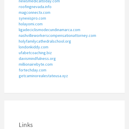
newsmedicaltoday.com
roofingnevada.info
magconnectx.com
synexispro.com
holayomi.com
ligadeciclismodecundinamarca.com
nashvilleworkerscompensationattorney.com
holyfamilycathedralschool.org
londonkiddy.com
ufabetcoaching.biz
davismindfulness.org
millionairebyte.com
fortechday.com
getcaminorealestateusa.xyz
Links