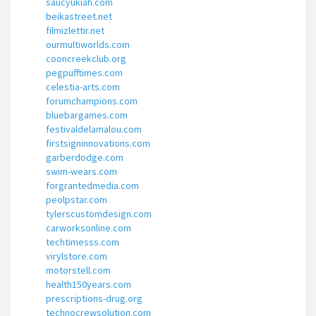
saucyukiah.com
beikastreet.net
filmizlettir.net
ourmultiworlds.com
cooncreekclub.org
pegpufftimes.com
celestia-arts.com
forumchampions.com
bluebargames.com
festivaldelamalou.com
firstsigninnovations.com
garberdodge.com
swim-wears.com
forgrantedmedia.com
peolpstar.com
tylerscustomdesign.com
carworksonline.com
techtimesss.com
virylstore.com
motorstell.com
health150years.com
prescriptions-drug.org
technocrewsolution.com