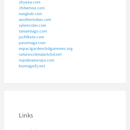
ohyeea.com
zhitiemoe.com
nungkub.com
anotherindian.com
xylemcider.com
taniaetiago.com
juzfitketo.com
pasomaga.com
impactgardencbdgummies.org
naturesstimulantcbd.net
nopalinaeuropa.com
biomagnify.net
Links