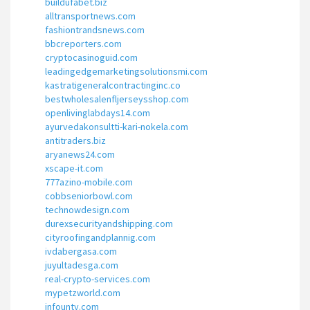
buildufabet.biz
alltransportnews.com
fashiontrandsnews.com
bbcreporters.com
cryptocasinoguid.com
leadingedgemarketingsolutionsmi.com
kastratigeneralcontractinginc.co
bestwholesalenfljerseysshop.com
openlivinglabdays14.com
ayurvedakonsultti-kari-nokela.com
antitraders.biz
aryanews24.com
xscape-it.com
777azino-mobile.com
cobbseniorbowl.com
technowdesign.com
durexsecurityandshipping.com
cityroofingandplannig.com
ivdabergasa.com
juyultadesga.com
real-crypto-services.com
mypetzworld.com
infounty.com