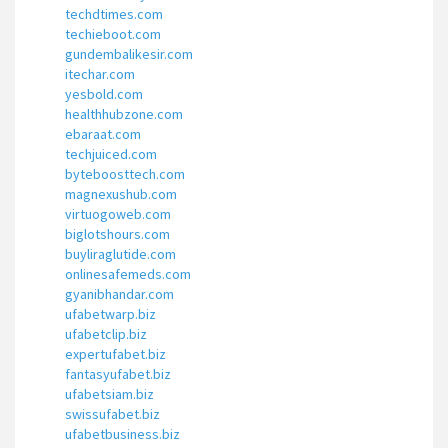
techdtimes.com
techieboot.com
gundembalikesir.com
itechar.com
yesbold.com
healthhubzone.com
ebaraat.com
techjuiced.com
byteboosttech.com
magnexushub.com
virtuogoweb.com
biglotshours.com
buyliraglutide.com
onlinesafemeds.com
gyanibhandar.com
ufabetwarp.biz
ufabetclip.biz
expertufabet.biz
fantasyufabet.biz
ufabetsiam.biz
swissufabet.biz
ufabetbusiness.biz