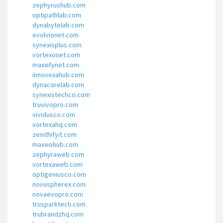
zephyrushub.com
optipathlab.com
dynabytelab.com
evolvionet.com
synexisplus.com
vortexonet.com
maxxifynet.com
innovexahub.com
dynacorelab.com
synexistechco.com
truvivopro.com
vividusco.com
vortexahq.com
zenithifyit.com
maxxiohub.com
zephyraweb.com
vortexaweb.com
optigeniusco.com
novuspherex.com
novaevopro.com
trusparktech.com
trubrandzhq.com