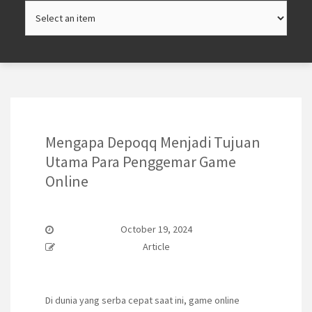
Skip
to
content
Mengapa Depoqq Menjadi Tujuan
Utama Para Penggemar Game
Online
October 19, 2024
Article
Di dunia yang serba cepat saat ini, game online