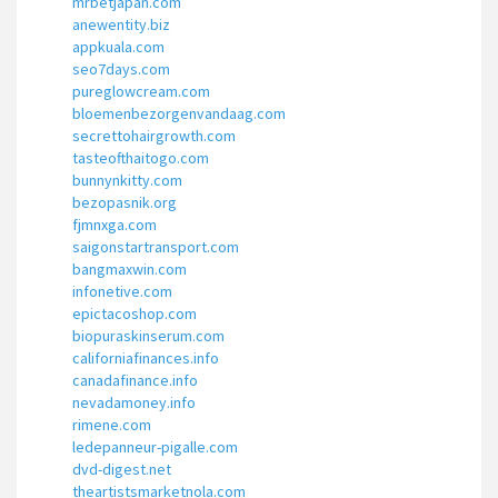
mrbetjapan.com
anewentity.biz
appkuala.com
seo7days.com
pureglowcream.com
bloemenbezorgenvandaag.com
secrettohairgrowth.com
tasteofthaitogo.com
bunnynkitty.com
bezopasnik.org
fjmnxga.com
saigonstartransport.com
bangmaxwin.com
infonetive.com
epictacoshop.com
biopuraskinserum.com
californiafinances.info
canadafinance.info
nevadamoney.info
rimene.com
ledepanneur-pigalle.com
dvd-digest.net
theartistsmarketnola.com