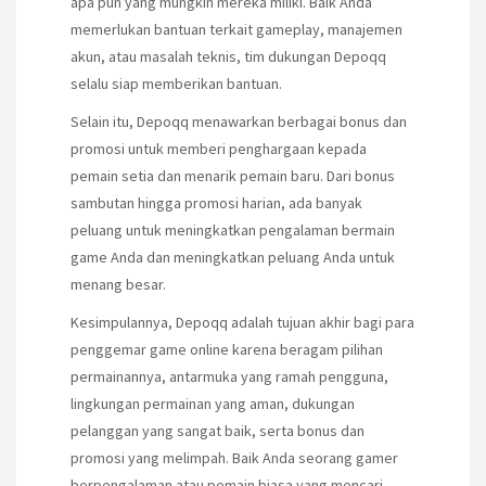
apa pun yang mungkin mereka miliki. Baik Anda
memerlukan bantuan terkait gameplay, manajemen
akun, atau masalah teknis, tim dukungan Depoqq
selalu siap memberikan bantuan.
Selain itu, Depoqq menawarkan berbagai bonus dan
promosi untuk memberi penghargaan kepada
pemain setia dan menarik pemain baru. Dari bonus
sambutan hingga promosi harian, ada banyak
peluang untuk meningkatkan pengalaman bermain
game Anda dan meningkatkan peluang Anda untuk
menang besar.
Kesimpulannya, Depoqq adalah tujuan akhir bagi para
penggemar game online karena beragam pilihan
permainannya, antarmuka yang ramah pengguna,
lingkungan permainan yang aman, dukungan
pelanggan yang sangat baik, serta bonus dan
promosi yang melimpah. Baik Anda seorang gamer
berpengalaman atau pemain biasa yang mencari