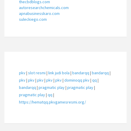
thecbdblogs.com
autoresearchchemicals.com
apnabusinesskaro.com
suleckiego.com
pkv
|
slot resmi
|
link judi bola
|
bandarqq
|
bandarqq
|
pkv
|
pkv
|
pkv
|
pkv
|
pkv
|
dominoqq pkv
|
qq
|
bandarqq
|
pragmatic play
|
pragmatic play
|
pragmatic play
|
qq
|
https://hematqq.pkvgamesresmi.org/