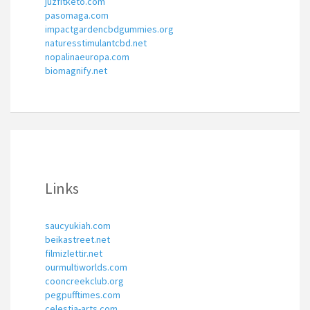
juzfitketo.com
pasomaga.com
impactgardencbdgummies.org
naturesstimulantcbd.net
nopalinaeuropa.com
biomagnify.net
Links
saucyukiah.com
beikastreet.net
filmizlettir.net
ourmultiworlds.com
cooncreekclub.org
pegpufftimes.com
celestia-arts.com