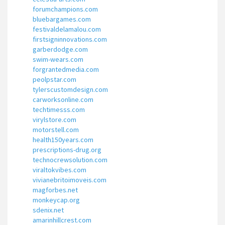
forumchampions.com
bluebargames.com
festivaldelamalou.com
firstsigninnovations.com
garberdodge.com
swim-wears.com
forgrantedmedia.com
peolpstar.com
tylerscustomdesign.com
carworksonline.com
techtimesss.com
virylstore.com
motorstell.com
health150years.com
prescriptions-drug.org
technocrewsolution.com
viraltokvibes.com
vivianebritoimoveis.com
magforbes.net
monkeycap.org
sdenix.net
amarinhillcrest.com