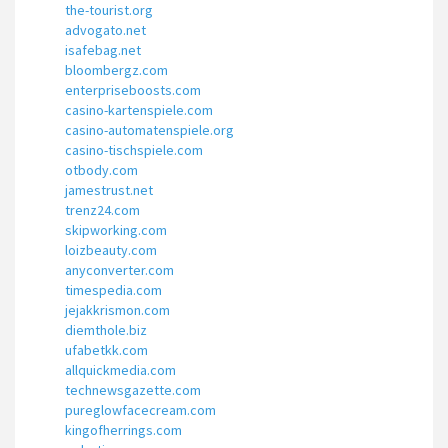
the-tourist.org
advogato.net
isafebag.net
bloombergz.com
enterpriseboosts.com
casino-kartenspiele.com
casino-automatenspiele.org
casino-tischspiele.com
otbody.com
jamestrust.net
trenz24.com
skipworking.com
loizbeauty.com
anyconverter.com
timespedia.com
jejakkrismon.com
diemthole.biz
ufabetkk.com
allquickmedia.com
technewsgazette.com
pureglowfacecream.com
kingofherrings.com