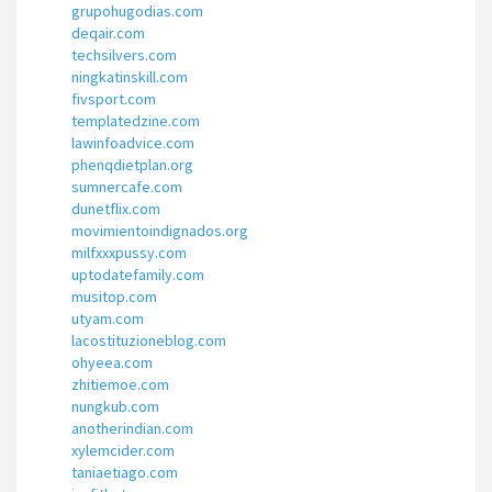
grupohugodias.com
deqair.com
techsilvers.com
ningkatinskill.com
fivsport.com
templatedzine.com
lawinfoadvice.com
phenqdietplan.org
sumnercafe.com
dunetflix.com
movimientoindignados.org
milfxxxpussy.com
uptodatefamily.com
musitop.com
utyam.com
lacostituzioneblog.com
ohyeea.com
zhitiemoe.com
nungkub.com
anotherindian.com
xylemcider.com
taniaetiago.com