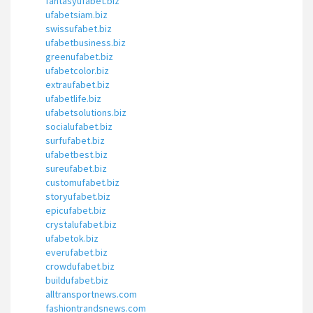
fantasyufabet.biz
ufabetsiam.biz
swissufabet.biz
ufabetbusiness.biz
greenufabet.biz
ufabetcolor.biz
extraufabet.biz
ufabetlife.biz
ufabetsolutions.biz
socialufabet.biz
surfufabet.biz
ufabetbest.biz
sureufabet.biz
customufabet.biz
storyufabet.biz
epicufabet.biz
crystalufabet.biz
ufabetok.biz
everufabet.biz
crowdufabet.biz
buildufabet.biz
alltransportnews.com
fashiontrandsnews.com