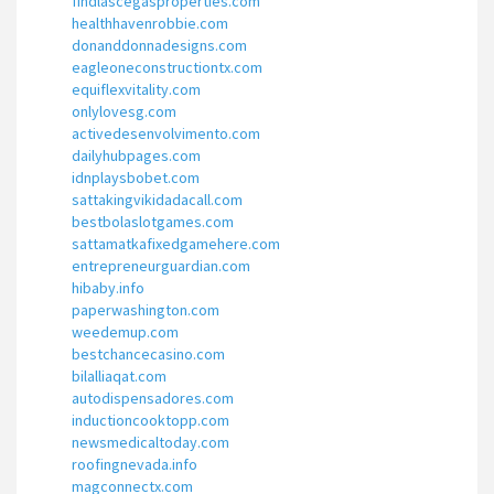
findlascegasproperties.com
healthhavenrobbie.com
donanddonnadesigns.com
eagleoneconstructiontx.com
equiflexvitality.com
onlylovesg.com
activedesenvolvimento.com
dailyhubpages.com
idnplaysbobet.com
sattakingvikidadacall.com
bestbolaslotgames.com
sattamatkafixedgamehere.com
entrepreneurguardian.com
hibaby.info
paperwashington.com
weedemup.com
bestchancecasino.com
bilalliaqat.com
autodispensadores.com
inductioncooktopp.com
newsmedicaltoday.com
roofingnevada.info
magconnectx.com