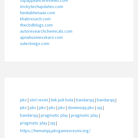
topappliancereviews.com
trickytechupdates.com
hindiabhimaan.com
khabresach.com
thecbdblogs.com
autoresearchchemicals.com
apnabusinesskaro.com
suleckiego.com
pkv
|
slot resmi
|
link judi bola
|
bandarqq
|
bandarqq
|
pkv
|
pkv
|
pkv
|
pkv
|
pkv
|
dominoqq pkv
|
qq
|
bandarqq
|
pragmatic play
|
pragmatic play
|
pragmatic play
|
qq
|
https://hematqq.pkvgamesresmi.org/