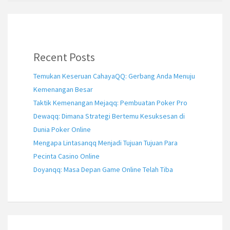
Recent Posts
Temukan Keseruan CahayaQQ: Gerbang Anda Menuju
Kemenangan Besar
Taktik Kemenangan Mejaqq: Pembuatan Poker Pro
Dewaqq: Dimana Strategi Bertemu Kesuksesan di
Dunia Poker Online
Mengapa Lintasanqq Menjadi Tujuan Tujuan Para
Pecinta Casino Online
Doyanqq: Masa Depan Game Online Telah Tiba