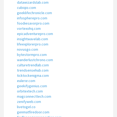
datawizardslab.com
cubiqio.com
geeklifechronicle.com
infospherepro.com
foodiesavorpro.com
vortexohq.com
epicadventurepro.com
insightwavelab.com
lifeexplorerpro.com
novusgo.com
bytestormpro.com
wanderlustchrono.com
culturetrendlab.com
trendsensehub.com
ticktockenigma.com
eulerxr.com
geekifygenius.com
orbitextech.com
magconnecttech.com
zenifyweb.com
livetogel.co
genmatfiredoor.com