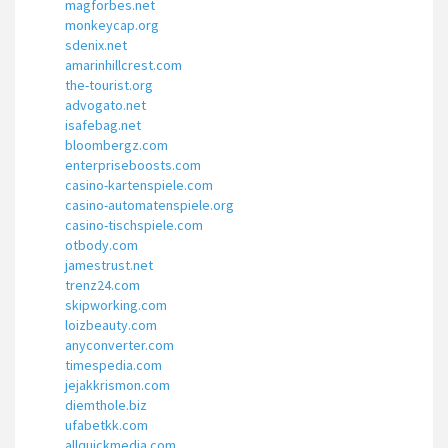
magforbes.net
monkeycap.org
sdenix.net
amarinhillcrest.com
the-tourist.org
advogato.net
isafebag.net
bloombergz.com
enterpriseboosts.com
casino-kartenspiele.com
casino-automatenspiele.org
casino-tischspiele.com
otbody.com
jamestrust.net
trenz24.com
skipworking.com
loizbeauty.com
anyconverter.com
timespedia.com
jejakkrismon.com
diemthole.biz
ufabetkk.com
allquickmedia.com