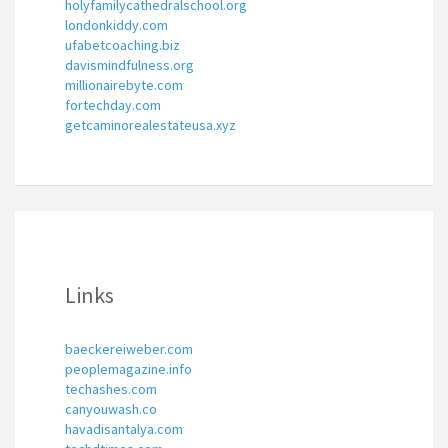
holyfamilycathedralschool.org
londonkiddy.com
ufabetcoaching.biz
davismindfulness.org
millionairebyte.com
fortechday.com
getcaminorealestateusa.xyz
Links
baeckereiweber.com
peoplemagazine.info
techashes.com
canyouwash.co
havadisantalya.com