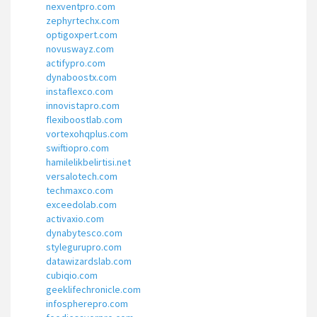
nexventpro.com
zephyrtechx.com
optigoxpert.com
novuswayz.com
actifypro.com
dynaboostx.com
instaflexco.com
innovistapro.com
flexiboostlab.com
vortexohqplus.com
swiftiopro.com
hamilelikbelirtisi.net
versalotech.com
techmaxco.com
exceedolab.com
activaxio.com
dynabytesco.com
stylegurupro.com
datawizardslab.com
cubiqio.com
geeklifechronicle.com
infospherepro.com