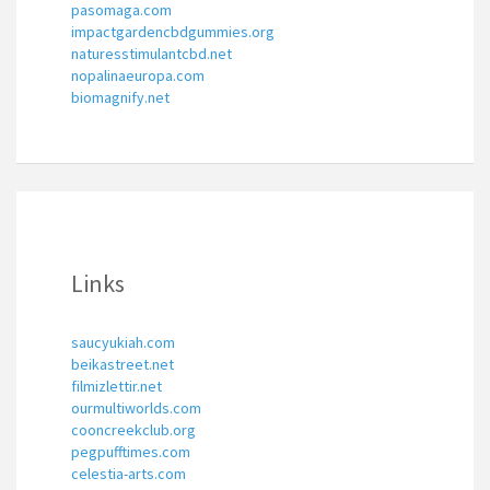
pasomaga.com
impactgardencbdgummies.org
naturesstimulantcbd.net
nopalinaeuropa.com
biomagnify.net
Links
saucyukiah.com
beikastreet.net
filmizlettir.net
ourmultiworlds.com
cooncreekclub.org
pegpufftimes.com
celestia-arts.com