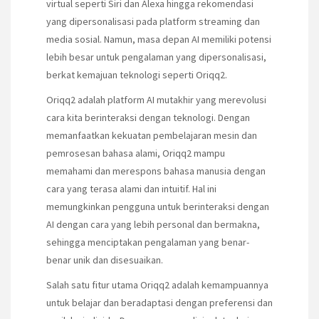
virtual seperti Siri dan Alexa hingga rekomendasi
yang dipersonalisasi pada platform streaming dan
media sosial. Namun, masa depan AI memiliki potensi
lebih besar untuk pengalaman yang dipersonalisasi,
berkat kemajuan teknologi seperti Oriqq2.
Oriqq2 adalah platform AI mutakhir yang merevolusi
cara kita berinteraksi dengan teknologi. Dengan
memanfaatkan kekuatan pembelajaran mesin dan
pemrosesan bahasa alami, Oriqq2 mampu
memahami dan merespons bahasa manusia dengan
cara yang terasa alami dan intuitif. Hal ini
memungkinkan pengguna untuk berinteraksi dengan
AI dengan cara yang lebih personal dan bermakna,
sehingga menciptakan pengalaman yang benar-
benar unik dan disesuaikan.
Salah satu fitur utama Oriqq2 adalah kemampuannya
untuk belajar dan beradaptasi dengan preferensi dan