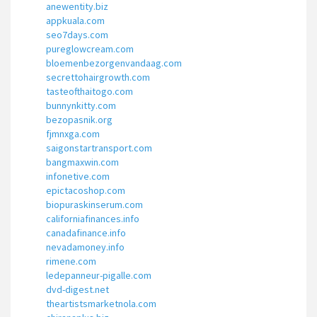
anewentity.biz
appkuala.com
seo7days.com
pureglowcream.com
bloemenbezorgenvandaag.com
secrettohairgrowth.com
tasteofthaitogo.com
bunnynkitty.com
bezopasnik.org
fjmnxga.com
saigonstartransport.com
bangmaxwin.com
infonetive.com
epictacoshop.com
biopuraskinserum.com
californiafinances.info
canadafinance.info
nevadamoney.info
rimene.com
ledepanneur-pigalle.com
dvd-digest.net
theartistsmarketnola.com