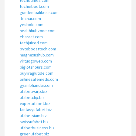
techdtimes.com
techieboot.com
gundembalikesir.com
itechar.com
yesbold.com
healthhubzone.com
ebaraat.com
techjuiced.com
byteboosttech.com
magnexushub.com
virtuogoweb.com
biglotshours.com
buyliraglutide.com
onlinesafemeds.com
gyanibhandar.com
ufabetwarp.biz
ufabetclip.biz
expertufabet.biz
fantasyufabet.biz
ufabetsiam.biz
swissufabet.biz
ufabetbusiness.biz
greenufabet.biz