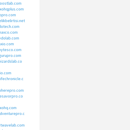
boostlab.com
exohqplus.com
iopro.com
likbelirtisi.net
lotech.com
maxco.com
edolab.com
axio.com
bytesco.com
gurupro.com
izardslab.co
io.com
ifechronicle.c
spherepro.com
esavorpro.co
exohq.com
dventurepro.c
htwavelab.com