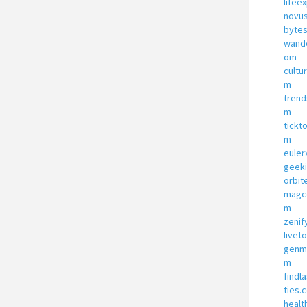
lifee
novu
byte
wande
om
cultu
m
tren
m
tickt
m
euler
geeki
orbit
magc
m
zeni
livet
genma
m
findl
ties.
healt