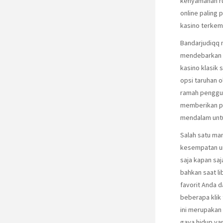
kenyamanan ru
online paling
kasino terkemu
Bandarjudiqq
mendebarkan u
kasino klasik 
opsi taruhan 
ramah penggun
memberikan p
mendalam untu
Salah satu ma
kesempatan un
saja kapan saj
bahkan saat l
favorit Anda 
beberapa klik
ini merupakan
gaya hidup yan