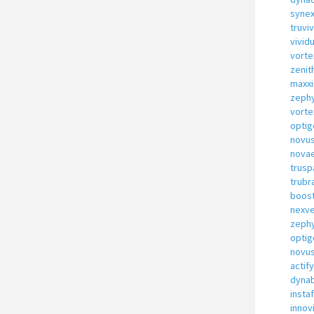
syne
truvi
vivid
vort
zenit
maxx
zeph
vort
optig
novu
nova
trusp
trub
boost
nexv
zeph
optig
novu
actif
dyna
insta
innov