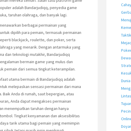
mah mereka sendiri. Salah satu platform game
Caha
 populer adalah Bandarjudiqq, penyedia game
Gerb
ka, taruhan olahraga, dan banyak lagi.
Menu
 menawarkan berbagai permainan yang
Keme
ntuk dipilih para pemain, termasuk permainan
Takt
seperti blackjack, roulette, dan poker, serta
Meja
olahraga yang menarik. Dengan antarmuka yang
Poker
a dan teknologi mutakhir, Bandarjudiqq
Dewa
engalaman bermain game yang mulus dan
Strat
k pemain dari semua tingkat keterampilan.
Kesuk
nfaat utama bermain di Bandarjudiqq adalah
Dunia
tuk melepaskan sensasi permainan dari mana
Meng
a. Baik Anda di rumah, saat bepergian, atau
Linta
iburan, Anda dapat mengakses permainan
Tujua
dan menempatkan taruhan dengan hanya
Pecin
 tombol. Tingkat kenyamanan dan aksesibilitas
Onlin
 daya tarik utama bagi pemain yang memimpin
Doya
g sibuk tetapi masih ingin menikmati