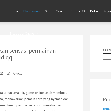
Home
Pkv Games
Slot
Casino
Sbobet88
Poker
toge
Situs Judi Online
kan sensasi permainan
Sear
udiqq
025
Article
a tahun terakhir, game online telah membuat
Rec
na, menawarkan pemain cara yang nyaman dan
 menikmati permainan favorit mereka dari
Temu