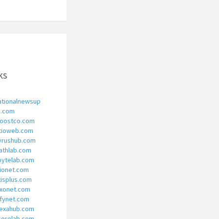
ks
ationalnewsup
s.com
boostco.com
tioweb.com
yrushub.com
athlab.com
bytelab.com
ionet.com
isplus.com
exonet.com
fynet.com
vexahub.com
corelab.com