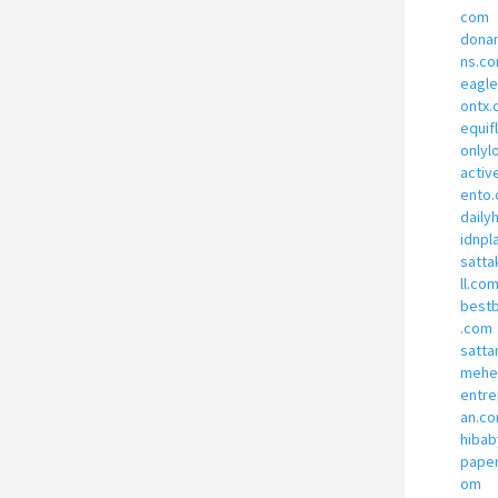
com
dona
ns.c
eagle
ontx
equif
onlyl
activ
ento
dail
idnp
satta
ll.co
best
.com
satta
mehe
entre
an.c
hibab
paper
om