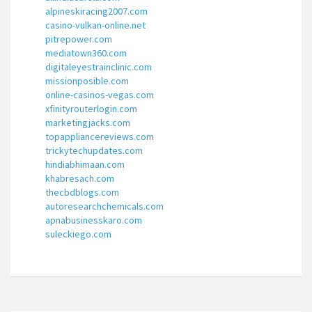
alpineskiracing2007.com
casino-vulkan-online.net
pitrepower.com
mediatown360.com
digitaleyestrainclinic.com
missionposible.com
online-casinos-vegas.com
xfinityrouterlogin.com
marketingjacks.com
topappliancereviews.com
trickytechupdates.com
hindiabhimaan.com
khabresach.com
thecbdblogs.com
autoresearchchemicals.com
apnabusinesskaro.com
suleckiego.com