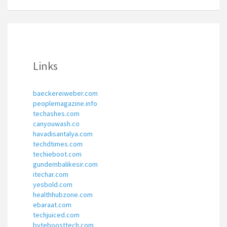
Links
baeckereiweber.com
peoplemagazine.info
techashes.com
canyouwash.co
havadisantalya.com
techdtimes.com
techieboot.com
gundembalikesir.com
itechar.com
yesbold.com
healthhubzone.com
ebaraat.com
techjuiced.com
byteboosttech.com