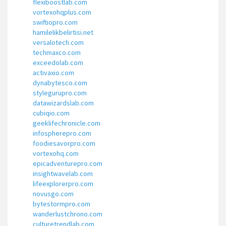
flexiboostlab.com
vortexohqplus.com
swiftiopro.com
hamilelikbelirtisi.net
versalotech.com
techmaxco.com
exceedolab.com
activaxio.com
dynabytesco.com
stylegurupro.com
datawizardslab.com
cubiqio.com
geeklifechronicle.com
infospherepro.com
foodiesavorpro.com
vortexohq.com
epicadventurepro.com
insightwavelab.com
lifeexplorerpro.com
novusgo.com
bytestormpro.com
wanderlustchrono.com
culturetrendlab.com