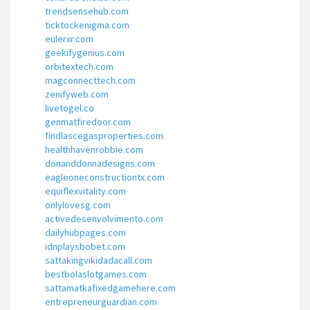
trendsensehub.com
ticktockenigma.com
eulerxr.com
geekifygenius.com
orbitextech.com
magconnecttech.com
zenifyweb.com
livetogel.co
genmatfiredoor.com
findlascegasproperties.com
healthhavenrobbie.com
donanddonnadesigns.com
eagleoneconstructiontx.com
equiflexvitality.com
onlylovesg.com
activedesenvolvimento.com
dailyhubpages.com
idnplaysbobet.com
sattakingvikidadacall.com
bestbolaslotgames.com
sattamatkafixedgamehere.com
entrepreneurguardian.com