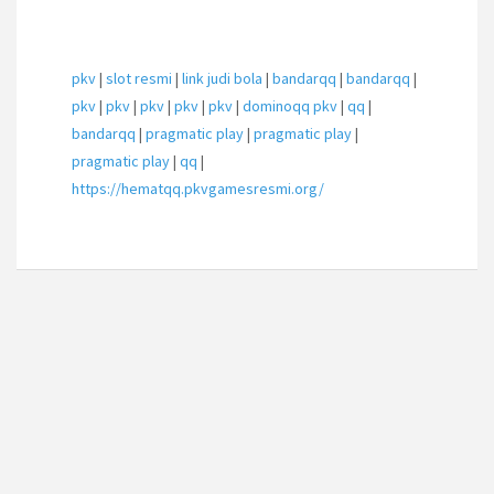
pkv
|
slot resmi
|
link judi bola
|
bandarqq
|
bandarqq
|
pkv
|
pkv
|
pkv
|
pkv
|
pkv
|
dominoqq pkv
|
qq
|
bandarqq
|
pragmatic play
|
pragmatic play
|
pragmatic play
|
qq
|
https://hematqq.pkvgamesresmi.org/
Copyright Situs Bandarqq Terpercaya dengan Bonus Referral
Menarik 2026 | By
Theme in Progress
|
Proudly powered by
WordPress