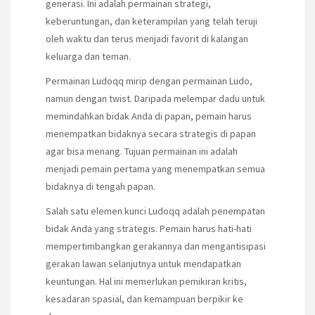
generasi. Ini adalah permainan strategi,
keberuntungan, dan keterampilan yang telah teruji
oleh waktu dan terus menjadi favorit di kalangan
keluarga dan teman.
Permainan Ludoqq mirip dengan permainan Ludo,
namun dengan twist. Daripada melempar dadu untuk
memindahkan bidak Anda di papan, pemain harus
menempatkan bidaknya secara strategis di papan
agar bisa menang. Tujuan permainan ini adalah
menjadi pemain pertama yang menempatkan semua
bidaknya di tengah papan.
Salah satu elemen kunci Ludoqq adalah penempatan
bidak Anda yang strategis. Pemain harus hati-hati
mempertimbangkan gerakannya dan mengantisipasi
gerakan lawan selanjutnya untuk mendapatkan
keuntungan. Hal ini memerlukan pemikiran kritis,
kesadaran spasial, dan kemampuan berpikir ke