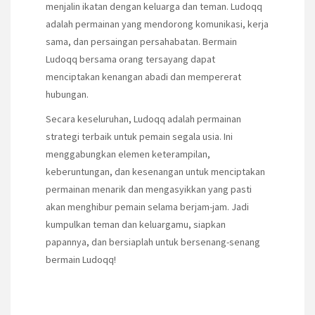
menjalin ikatan dengan keluarga dan teman. Ludoqq
adalah permainan yang mendorong komunikasi, kerja
sama, dan persaingan persahabatan. Bermain
Ludoqq bersama orang tersayang dapat
menciptakan kenangan abadi dan mempererat
hubungan.
Secara keseluruhan, Ludoqq adalah permainan
strategi terbaik untuk pemain segala usia. Ini
menggabungkan elemen keterampilan,
keberuntungan, dan kesenangan untuk menciptakan
permainan menarik dan mengasyikkan yang pasti
akan menghibur pemain selama berjam-jam. Jadi
kumpulkan teman dan keluargamu, siapkan
papannya, dan bersiaplah untuk bersenang-senang
bermain Ludoqq!