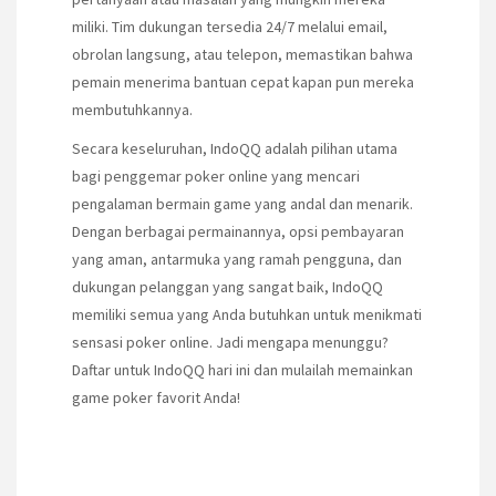
miliki. Tim dukungan tersedia 24/7 melalui email,
obrolan langsung, atau telepon, memastikan bahwa
pemain menerima bantuan cepat kapan pun mereka
membutuhkannya.
Secara keseluruhan, IndoQQ adalah pilihan utama
bagi penggemar poker online yang mencari
pengalaman bermain game yang andal dan menarik.
Dengan berbagai permainannya, opsi pembayaran
yang aman, antarmuka yang ramah pengguna, dan
dukungan pelanggan yang sangat baik, IndoQQ
memiliki semua yang Anda butuhkan untuk menikmati
sensasi poker online. Jadi mengapa menunggu?
Daftar untuk IndoQQ hari ini dan mulailah memainkan
game poker favorit Anda!