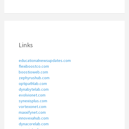
Links
educationalnewsupdates.com
flexiboostco.com
boostioweb.com
zephyrushub.com
optipathlab.com
dynabytelab.com
evolvionet.com
synexisplus.com
vortexonet.com
maxxifynet.com
innovexahub.com
dynacorelab.com