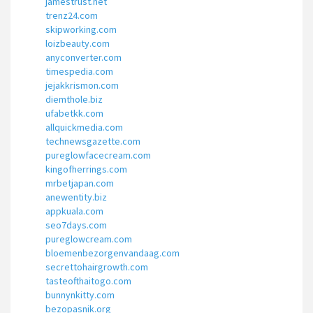
jamestrust.net
trenz24.com
skipworking.com
loizbeauty.com
anyconverter.com
timespedia.com
jejakkrismon.com
diemthole.biz
ufabetkk.com
allquickmedia.com
technewsgazette.com
pureglowfacecream.com
kingofherrings.com
mrbetjapan.com
anewentity.biz
appkuala.com
seo7days.com
pureglowcream.com
bloemenbezorgenvandaag.com
secrettohairgrowth.com
tasteofthaitogo.com
bunnynkitty.com
bezopasnik.org