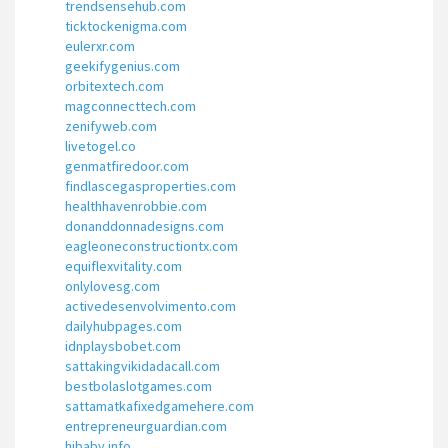
trendsensehub.com
ticktockenigma.com
eulerxr.com
geekifygenius.com
orbitextech.com
magconnecttech.com
zenifyweb.com
livetogel.co
genmatfiredoor.com
findlascegasproperties.com
healthhavenrobbie.com
donanddonnadesigns.com
eagleoneconstructiontx.com
equiflexvitality.com
onlylovesg.com
activedesenvolvimento.com
dailyhubpages.com
idnplaysbobet.com
sattakingvikidadacall.com
bestbolaslotgames.com
sattamatkafixedgamehere.com
entrepreneurguardian.com
hibaby.info