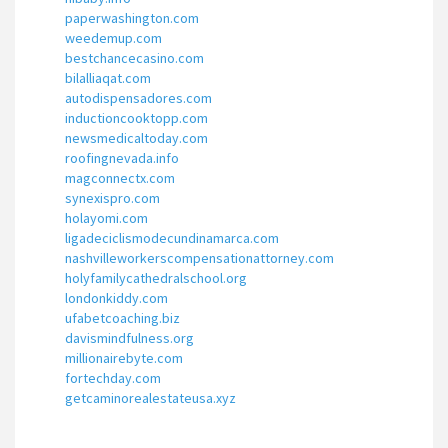
paperwashington.com
weedemup.com
bestchancecasino.com
bilalliaqat.com
autodispensadores.com
inductioncooktopp.com
newsmedicaltoday.com
roofingnevada.info
magconnectx.com
synexispro.com
holayomi.com
ligadeciclismodecundinamarca.com
nashvilleworkerscompensationattorney.com
holyfamilycathedralschool.org
londonkiddy.com
ufabetcoaching.biz
davismindfulness.org
millionairebyte.com
fortechday.com
getcaminorealestateusa.xyz