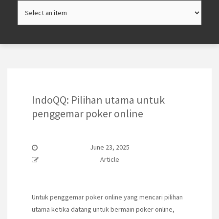
Skip
to
content
IndoQQ: Pilihan utama untuk
penggemar poker online
June 23, 2025
Article
Untuk penggemar poker online yang mencari pilihan
utama ketika datang untuk bermain poker online,