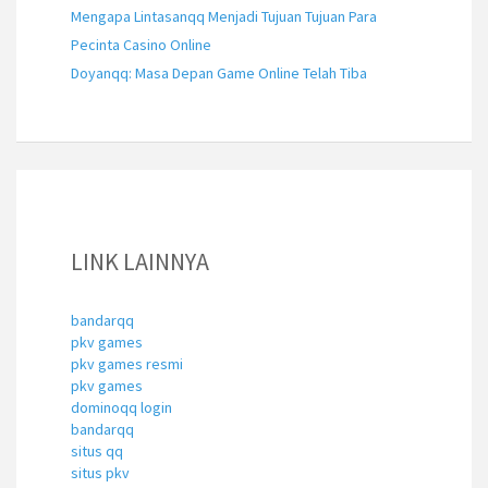
Mengapa Lintasanqq Menjadi Tujuan Tujuan Para
Pecinta Casino Online
Doyanqq: Masa Depan Game Online Telah Tiba
LINK LAINNYA
bandarqq
pkv games
pkv games resmi
pkv games
dominoqq login
bandarqq
situs qq
situs pkv