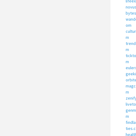
lifee
novu
byte
wande
om
cultu
m
tren
m
tickt
m
euler
geeki
orbit
magc
m
zeni
livet
genma
m
findl
ties.
healt