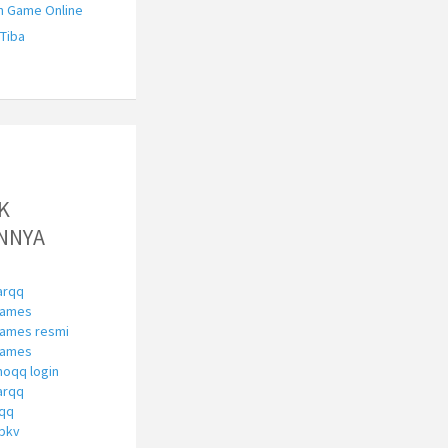
n Game Online
 Tiba
K
NNYA
arqq
games
games resmi
games
oqq login
arqq
 qq
 pkv