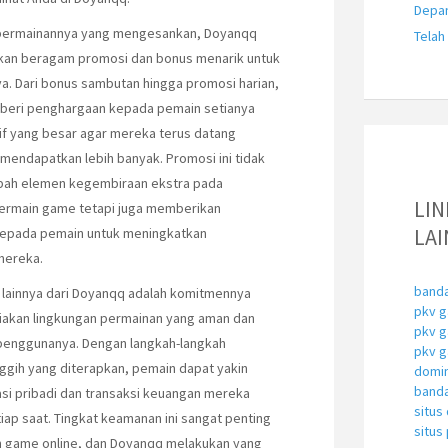
Depa
n permainannya yang mengesankan, Doyanqq
Telah
kan beragam promosi dan bonus menarik untuk
a. Dari bonus sambutan hingga promosi harian,
eri penghargaan kepada pemain setianya
if yang besar agar mereka terus datang
 mendapatkan lebih banyak. Promosi ini tidak
ah elemen kegembiraan ekstra pada
LIN
ermain game tetapi juga memberikan
LAI
epada pemain untuk meningkatkan
ereka.
band
l lainnya dari Doyanqq adalah komitmennya
pkv 
akan lingkungan permainan yang aman dan
pkv 
 penggunanya. Dengan langkah-langkah
pkv 
gih yang diterapkan, pemain dapat yakin
domin
band
si pribadi dan transaksi keuangan mereka
situs
tiap saat. Tingkat keamanan ini sangat penting
situs
m game online, dan Doyanqq melakukan yang