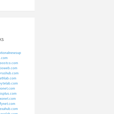
ks
ationalnewsup
s.com
boostco.com
tioweb.com
yrushub.com
athlab.com
bytelab.com
ionet.com
isplus.com
exonet.com
fynet.com
vexahub.com
corelab.com