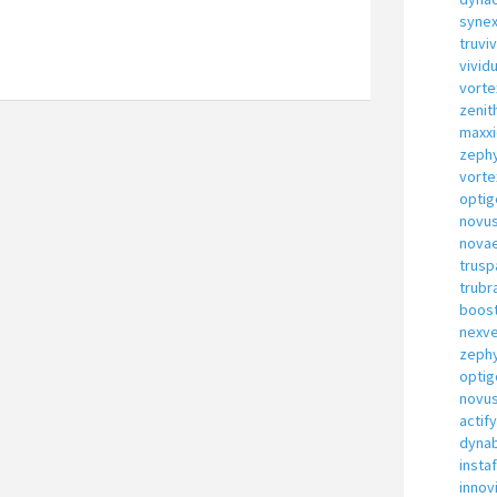
syne
truvi
vivid
vort
zenit
maxx
zeph
vort
optig
novu
nova
trusp
trub
boost
nexv
zeph
optig
novu
actif
dyna
insta
innov