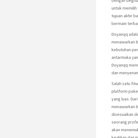
Dengan begitu 
untuk memilih
tujuan akhir 
bermain terbai
Doyanqq adala
menawarkan b
kebutuhan pe
antarmuka yan
Doyanqq memb
dan menyenan
Salah satu fi
platform poker
yang luas. Da
menawarkan be
disesuaikan d
seorang profe
akan menemuka
keahlian dan 