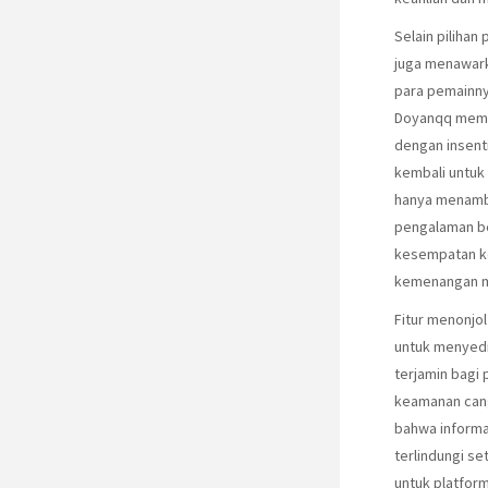
Selain piliha
juga menawar
para pemainny
Doyanqq memb
dengan insent
kembali untuk
hanya menamb
pengalaman b
kesempatan k
kemenangan m
Fitur menonjo
untuk menyedi
terjamin bagi
keamanan cang
bahwa informa
terlindungi se
untuk platfor