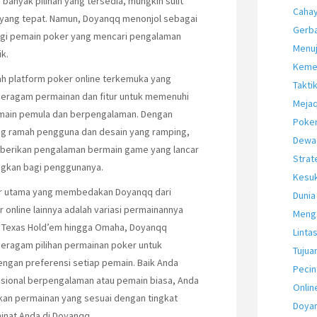
banyak pilihan yang tersedia, mungkin sulit
Caha
 yang tepat. Namun, Doyanqq menonjol sebagai
Gerb
bagi pemain poker yang mencari pengalaman
Menu
k.
Keme
h platform poker online terkemuka yang
Takt
eragam permainan dan fitur untuk memenuhi
Meja
main pemula dan berpengalaman. Dengan
Poker
g ramah pengguna dan desain yang ramping,
Dewa
erikan pengalaman bermain game yang lancar
Strat
gkan bagi penggunanya.
Kesuk
tur utama yang membedakan Doyanqq dari
Dunia
 online lainnya adalah variasi permainannya
Meng
ri Texas Hold’em hingga Omaha, Doyanqq
Linta
ragam pilihan permainan poker untuk
Tujua
engan preferensi setiap pemain. Baik Anda
Pecin
sional berpengalaman atau pemain biasa, Anda
Onlin
n permainan yang sesuai dengan tingkat
Doya
minat Anda di Doyanqq.