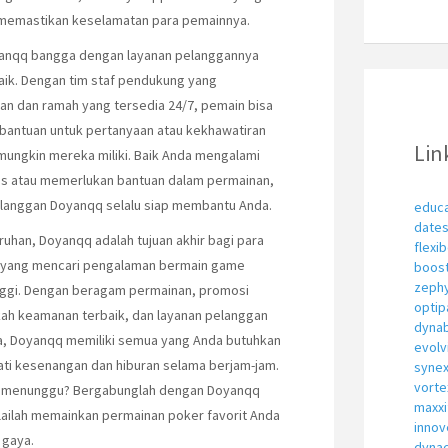
 memastikan keselamatan para pemainnya.
oyanqq bangga dengan layanan pelanggannya
aik. Dengan tim staf pendukung yang
n dan ramah yang tersedia 24/7, pemain bisa
antuan untuk pertanyaan atau kekhawatiran
Lin
mungkin mereka miliki. Baik Anda mengalami
nis atau memerlukan bantuan dalam permainan,
elanggan Doyanqq selalu siap membantu Anda.
educ
date
uhan, Doyanqq adalah tujuan akhir bagi para
flexi
 yang mencari pengalaman bermain game
boos
zeph
inggi. Dengan beragam permainan, promosi
optip
kah keamanan terbaik, dan layanan pelanggan
dyna
sa, Doyanqq memiliki semua yang Anda butuhkan
evolv
ti kesenangan dan hiburan selama berjam-jam.
synex
vort
 menunggu? Bergabunglah dengan Doyanqq
maxxi
ulailah memainkan permainan poker favorit Anda
inno
 gaya.
dyna