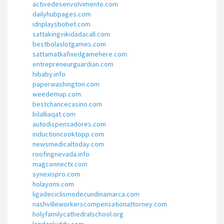
activedesenvolvimento.com
dailyhubpages.com
idnplaysbobet.com
sattakingvikidadacall.com
bestbolaslotgames.com
sattamatkafixedgamehere.com
entrepreneurguardian.com
hibaby.info
paperwashington.com
weedemup.com
bestchancecasino.com
bilalliaqat.com
autodispensadores.com
inductioncooktopp.com
newsmedicaltoday.com
roofingnevada.info
magconnectx.com
synexispro.com
holayomi.com
ligadeciclismodecundinamarca.com
nashvilleworkerscompensationattorney.com
holyfamilycathedralschool.org