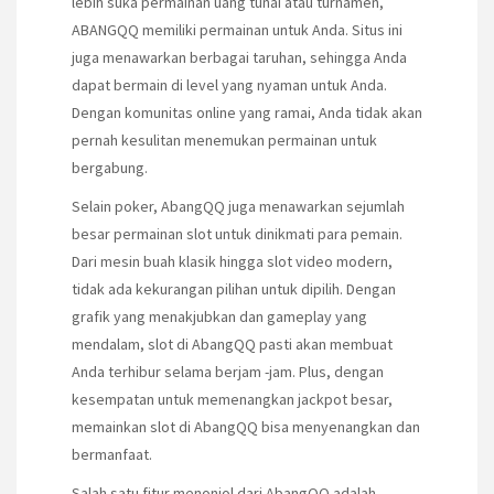
lebih suka permainan uang tunai atau turnamen,
ABANGQQ memiliki permainan untuk Anda. Situs ini
juga menawarkan berbagai taruhan, sehingga Anda
dapat bermain di level yang nyaman untuk Anda.
Dengan komunitas online yang ramai, Anda tidak akan
pernah kesulitan menemukan permainan untuk
bergabung.
Selain poker, AbangQQ juga menawarkan sejumlah
besar permainan slot untuk dinikmati para pemain.
Dari mesin buah klasik hingga slot video modern,
tidak ada kekurangan pilihan untuk dipilih. Dengan
grafik yang menakjubkan dan gameplay yang
mendalam, slot di AbangQQ pasti akan membuat
Anda terhibur selama berjam -jam. Plus, dengan
kesempatan untuk memenangkan jackpot besar,
memainkan slot di AbangQQ bisa menyenangkan dan
bermanfaat.
Salah satu fitur menonjol dari AbangQQ adalah