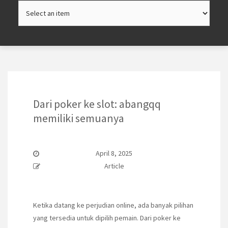
Skip
to
content
Dari poker ke slot: abangqq
memiliki semuanya
April 8, 2025
Article
Ketika datang ke perjudian online, ada banyak pilihan
yang tersedia untuk dipilih pemain. Dari poker ke