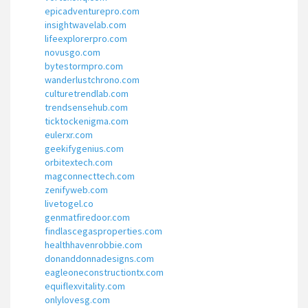
epicadventurepro.com
insightwavelab.com
lifeexplorerpro.com
novusgo.com
bytestormpro.com
wanderlustchrono.com
culturetrendlab.com
trendsensehub.com
ticktockenigma.com
eulerxr.com
geekifygenius.com
orbitextech.com
magconnecttech.com
zenifyweb.com
livetogel.co
genmatfiredoor.com
findlascegasproperties.com
healthhavenrobbie.com
donanddonnadesigns.com
eagleoneconstructiontx.com
equiflexvitality.com
onlylovesg.com