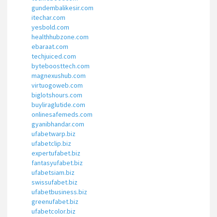
gundembalikesir.com
itechar.com
yesbold.com
healthhubzone.com
ebaraat.com
techjuiced.com
byteboosttech.com
magnexushub.com
virtuogoweb.com
biglotshours.com
buyliraglutide.com
onlinesafemeds.com
gyanibhandar.com
ufabetwarp.biz
ufabetclip.biz
expertufabet.biz
fantasyufabet.biz
ufabetsiam.biz
swissufabet.biz
ufabetbusiness.biz
greenufabet.biz
ufabetcolor.biz