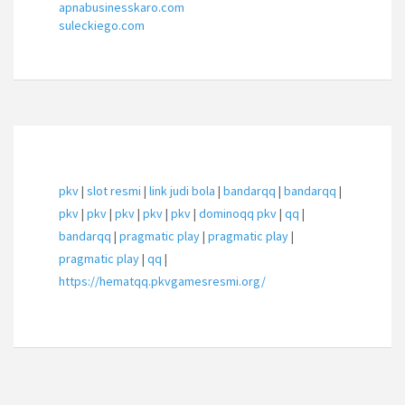
apnabusinesskaro.com
suleckiego.com
pkv
|
slot resmi
|
link judi bola
|
bandarqq
|
bandarqq
|
pkv
|
pkv
|
pkv
|
pkv
|
pkv
|
dominoqq pkv
|
qq
|
bandarqq
|
pragmatic play
|
pragmatic play
|
pragmatic play
|
qq
|
https://hematqq.pkvgamesresmi.org/