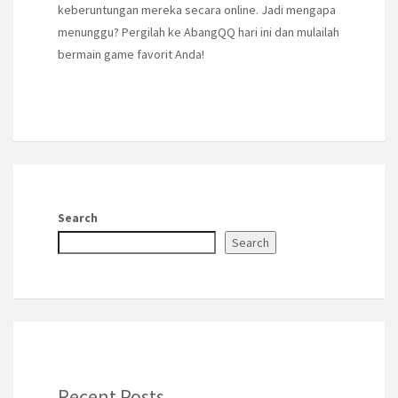
keberuntungan mereka secara online. Jadi mengapa
menunggu? Pergilah ke AbangQQ hari ini dan mulailah
bermain game favorit Anda!
Search
Search
Recent Posts