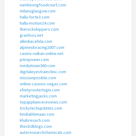
namheongfoodcourt.com
milanoglasgow.com
hallu-forte3.com
hallu-motion24.com
therockskippers.com
granfoss.net
allindiacafela.com
alpineskiracing2007.com
casino-vulkan-online.net
pitrepower.com
mediatown360.com
digitaleyestrainclinic.com
missionposible.com
online-casinos-vegas.com
xfinityrouterlogin.com
marketingjacks.com
topappliancereviews.com
trickytechupdates.com
hindiabhimaan.com
khabresach.com
thecbdblogs.com
autoresearchchemicals.com