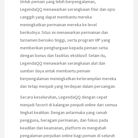
Untuk pemain yang lebih berpengalaman,
LegendaQQ menawarkan serangkaian fitur dan opsi
canggih yang dapat membantu mereka
meningkatkan permainan mereka ke level
berikutnya. Situs ini menawarkan permainan dan
turnamen berisiko tinggi, serta program VIP yang
memberikan penghargaan kepada pemain setia
dengan bonus dan fasilitas eksklusif. Selain itu,
LegendaQQ menawarkan serangkaian alat dan
sumber daya untuk membantu pemain
berpengalaman meningkatkan keterampilan mereka
dan tetap menjadi yang terdepan dalam persaingan.
Secara keseluruhan, LegendaQQ dengan cepat
menjadi favorit di kalangan penjudi online dari semua
tingkat keahlian. Dengan antarmuka yang ramah
pengguna, beragam permainan, dan fokus pada
keadilan dan keamanan, platform ini mengubah
pengalaman perjudian online bagi pemain di seluruh