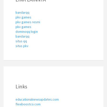
bandarqq
pkv games
pkv games resmi
pkv games
dominoqq login
bandarqq
situs qq
situs pkv
Links
educationalnewsupdates.com
flexiboostco.com