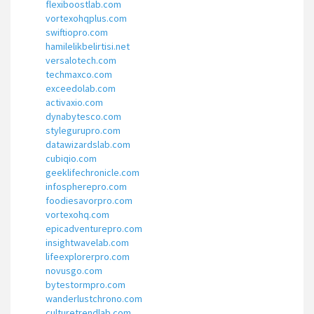
flexiboostlab.com
vortexohqplus.com
swiftiopro.com
hamilelikbelirtisi.net
versalotech.com
techmaxco.com
exceedolab.com
activaxio.com
dynabytesco.com
stylegurupro.com
datawizardslab.com
cubiqio.com
geeklifechronicle.com
infospherepro.com
foodiesavorpro.com
vortexohq.com
epicadventurepro.com
insightwavelab.com
lifeexplorerpro.com
novusgo.com
bytestormpro.com
wanderlustchrono.com
culturetrendlab.com