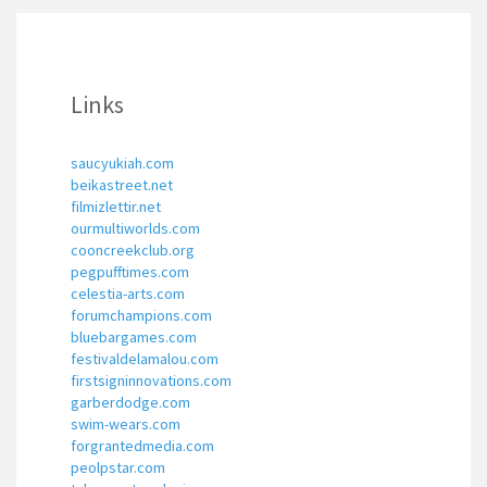
Links
saucyukiah.com
beikastreet.net
filmizlettir.net
ourmultiworlds.com
cooncreekclub.org
pegpufftimes.com
celestia-arts.com
forumchampions.com
bluebargames.com
festivaldelamalou.com
firstsigninnovations.com
garberdodge.com
swim-wears.com
forgrantedmedia.com
peolpstar.com