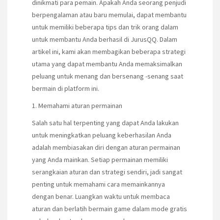
dinikmati para pemain. Apakah Anda seorang penjudi
berpengalaman atau baru memulai, dapat membantu
untuk memiliki beberapa tips dan trik orang dalam
untuk membantu Anda berhasil di JurusQQ. Dalam
artikel ini, kami akan membagikan beberapa strategi
utama yang dapat membantu Anda memaksimalkan
peluang untuk menang dan bersenang -senang saat
bermain di platform ini.
1. Memahami aturan permainan
Salah satu hal terpenting yang dapat Anda lakukan
untuk meningkatkan peluang keberhasilan Anda
adalah membiasakan diri dengan aturan permainan
yang Anda mainkan. Setiap permainan memiliki
serangkaian aturan dan strategi sendiri, jadi sangat
penting untuk memahami cara memainkannya
dengan benar. Luangkan waktu untuk membaca
aturan dan berlatih bermain game dalam mode gratis