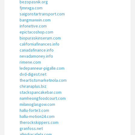
bezopasnik.org
fjmnxga.com
saigonstartransport.com
bangmaxwin.com
infonetive.com
epictacoshop.com
biopuraskinserum.com
californiafinances.info
canadafinance.info
nevadamoney.info
rimene.com
ledepanneur-pigalle.com
dvd-digest.net
theartistsmarketnola.com
chiranaplus.biz
stackspancakebar.com
namheongfoodcourt.com
milanoglasgow.com
hallu-forte3.com
hallu-motion24.com
therockskippers.com
granfoss.net
allindiacafela.com