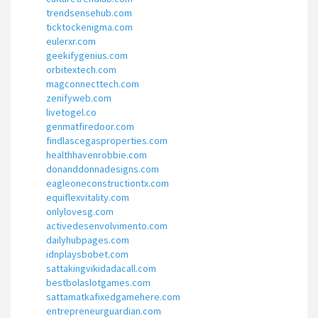
trendsensehub.com
ticktockenigma.com
eulerxr.com
geekifygenius.com
orbitextech.com
magconnecttech.com
zenifyweb.com
livetogel.co
genmatfiredoor.com
findlascegasproperties.com
healthhavenrobbie.com
donanddonnadesigns.com
eagleoneconstructiontx.com
equiflexvitality.com
onlylovesg.com
activedesenvolvimento.com
dailyhubpages.com
idnplaysbobet.com
sattakingvikidadacall.com
bestbolaslotgames.com
sattamatkafixedgamehere.com
entrepreneurguardian.com