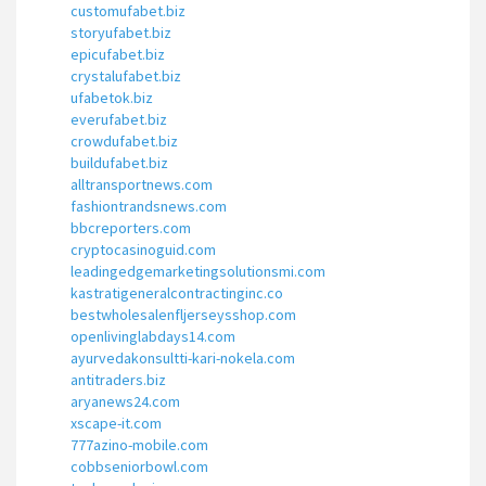
customufabet.biz
storyufabet.biz
epicufabet.biz
crystalufabet.biz
ufabetok.biz
everufabet.biz
crowdufabet.biz
buildufabet.biz
alltransportnews.com
fashiontrandsnews.com
bbcreporters.com
cryptocasinoguid.com
leadingedgemarketingsolutionsmi.com
kastratigeneralcontractinginc.co
bestwholesalenfljerseysshop.com
openlivinglabdays14.com
ayurvedakonsultti-kari-nokela.com
antitraders.biz
aryanews24.com
xscape-it.com
777azino-mobile.com
cobbseniorbowl.com