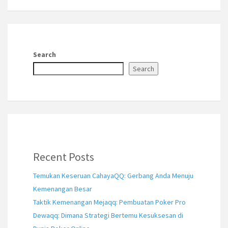
Search
Search
Recent Posts
Temukan Keseruan CahayaQQ: Gerbang Anda Menuju
Kemenangan Besar
Taktik Kemenangan Mejaqq: Pembuatan Poker Pro
Dewaqq: Dimana Strategi Bertemu Kesuksesan di