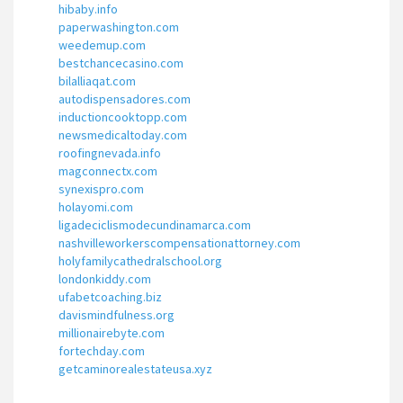
hibaby.info
paperwashington.com
weedemup.com
bestchancecasino.com
bilalliaqat.com
autodispensadores.com
inductioncooktopp.com
newsmedicaltoday.com
roofingnevada.info
magconnectx.com
synexispro.com
holayomi.com
ligadeciclismodecundinamarca.com
nashvilleworkerscompensationattorney.com
holyfamilycathedralschool.org
londonkiddy.com
ufabetcoaching.biz
davismindfulness.org
millionairebyte.com
fortechday.com
getcaminorealestateusa.xyz