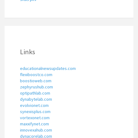
Links
educationalnewsupdates.com
flexiboostco.com
boostioweb.com
zephyrushub.com
optipathlab.com
dynabytelab.com
evolvionet.com
synexisplus.com
vortexonet.com
maxxifynet.com
innovexahub.com
dynacorelab.com