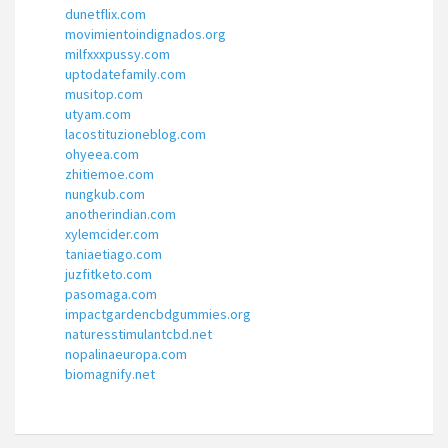
dunetflix.com
movimientoindignados.org
milfxxxpussy.com
uptodatefamily.com
musitop.com
utyam.com
lacostituzioneblog.com
ohyeea.com
zhitiemoe.com
nungkub.com
anotherindian.com
xylemcider.com
taniaetiago.com
juzfitketo.com
pasomaga.com
impactgardencbdgummies.org
naturesstimulantcbd.net
nopalinaeuropa.com
biomagnify.net