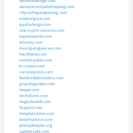
technowdesign.com
durexsecurityandshipping.com
cityroofingandplannig.com
ivdabergasa.com
juyultadesga.com
real-crypto-services.com
mypetzworld.com
infounty.com
investparaguay-eu.com
bwc88asia.com
extrem-poker.com
ks-casino.com
carcarepoints.com
thedoodlebreeders.com
grupohugodias.com
deqair.com
techsilvers.com
ningkatinskill.com
fivsport.com
templatedzine.com
lawinfoadvice.com
phenqdietplan.org
sumnercafe.com