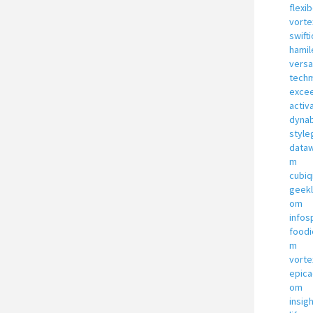
flexi
vort
swift
hamile
versa
tech
exce
activ
dyna
style
dataw
m
cubiq
geekl
om
info
foodi
m
vort
epica
om
insig