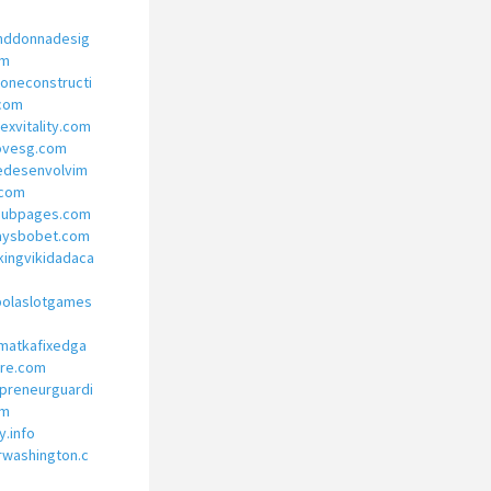
nddonnadesig
om
oneconstructi
.com
lexvitality.com
ovesg.com
edesenvolvim
.com
yhubpages.com
laysbobet.com
kingvikidadaca
m
bolaslotgames
matkafixedga
re.com
preneurguardi
om
y.info
washington.c