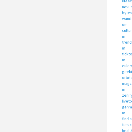
lifee
novu
byte
wande
om
cultu
m
tren
m
tickt
m
euler
geeki
orbit
magc
m
zeni
livet
genma
m
findl
ties.
healt