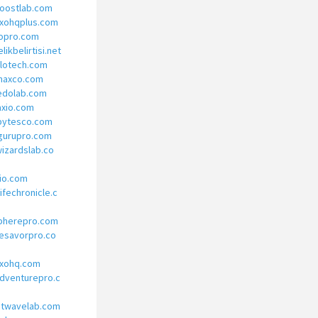
boostlab.com
exohqplus.com
iopro.com
likbelirtisi.net
lotech.com
maxco.com
edolab.com
axio.com
bytesco.com
gurupro.com
izardslab.co
io.com
ifechronicle.c
spherepro.com
esavorpro.co
exohq.com
dventurepro.c
htwavelab.com