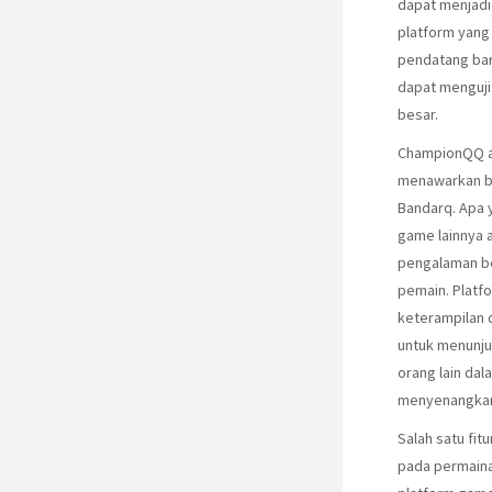
dapat menjadi
platform yan
pendatang bar
dapat menguji
besar.
ChampionQQ ad
menawarkan b
Bandarq. Apa
game lainnya
pengalaman be
pemain. Platf
keterampilan 
untuk menunj
orang lain da
menyenangka
Salah satu fi
pada permaina