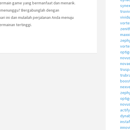
ermain game yang bermanfaat dan menarik.
syne
 menunggu? Bergabunglah dengan
truvi
vivid
ri ini dan mulailah perjalanan Anda menuju
vort
rmainan tertinggi.
zenit
maxx
zeph
vort
optig
novu
nova
trusp
trub
boost
nexv
zeph
optig
novu
actif
dyna
insta
innov