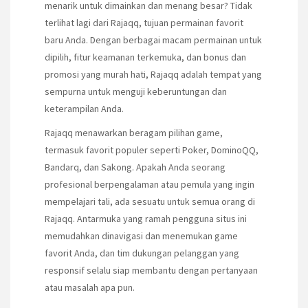
menarik untuk dimainkan dan menang besar? Tidak
terlihat lagi dari Rajaqq, tujuan permainan favorit
baru Anda. Dengan berbagai macam permainan untuk
dipilih, fitur keamanan terkemuka, dan bonus dan
promosi yang murah hati, Rajaqq adalah tempat yang
sempurna untuk menguji keberuntungan dan
keterampilan Anda.
Rajaqq menawarkan beragam pilihan game,
termasuk favorit populer seperti Poker, DominoQQ,
Bandarq, dan Sakong. Apakah Anda seorang
profesional berpengalaman atau pemula yang ingin
mempelajari tali, ada sesuatu untuk semua orang di
Rajaqq. Antarmuka yang ramah pengguna situs ini
memudahkan dinavigasi dan menemukan game
favorit Anda, dan tim dukungan pelanggan yang
responsif selalu siap membantu dengan pertanyaan
atau masalah apa pun.