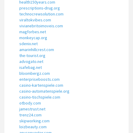
health150years.com
prescriptions-drug.org
technocrewsolution.com
viraltokvibes.com
vivianebritoimoveis.com
magforbes.net
monkeycap.org
sdenix.net
amarinhillcrest.com
the-tourist.org
advogato.net
isafebag.net
bloombergz.com
enterpriseboosts.com
casino-kartenspiele.com
casino-automatenspiele.org
casino-tischspiele.com
otbody.com
jamestrust.net
trenz24.com
skipworking.com
loizbeauty.com
anyconverter.com