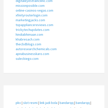
digitaleyestrainclinic.com
missionposible.com
online-casinos-vegas.com
xfinityrouterlogin.com
marketingjacks.com
topappliancereviews.com
trickytechupdates.com
hindiabhimaan.com
khabresach.com
thecbdblogs.com
autoresearchchemicals.com
apnabusinesskaro.com
suleckiego.com
pkv
|
slot resmi
|
link judi bola
|
bandarqq
|
bandarqq
|