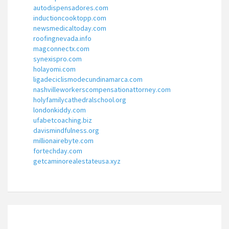
autodispensadores.com
inductioncooktopp.com
newsmedicaltoday.com
roofingnevada.info
magconnectx.com
synexispro.com
holayomi.com
ligadeciclismodecundinamarca.com
nashvilleworkerscompensationattorney.com
holyfamilycathedralschool.org
londonkiddy.com
ufabetcoaching.biz
davismindfulness.org
millionairebyte.com
fortechday.com
getcaminorealestateusa.xyz