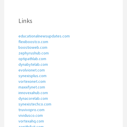
Links
educationalnewsupdates.com
flexiboostco.com
boostioweb.com
zephyrushub.com
optipathlab.com
dynabytelab.com
evolvionet.com
synexisplus.com
vortexonet.com
maxxifynet.com
innovexahub.com
dynacorelab.com
synexistechco.com
truvivopro.com
vividusco.com
vortexahq.com
zenithifyit.com