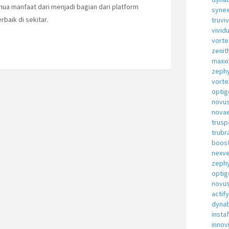
ua manfaat dari menjadi bagian dari platform
syne
rbaik di sekitar.
truvi
vivid
vort
zenit
maxx
zeph
vort
optig
novu
nova
trusp
trub
boost
nexv
zeph
optig
novu
actif
dyna
insta
innov