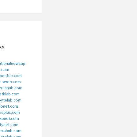
ks
ationalnewsup
s.com
boostco.com
tioweb.com
yrushub.com
athlab.com
bytelab.com
ionet.com
isplus.com
exonet.com
fynet.com
vexahub.com
corelab.com