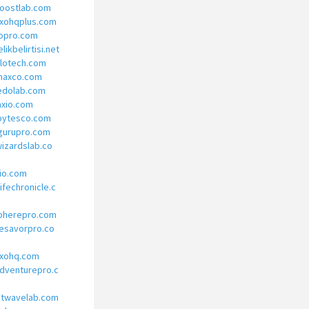
boostlab.com
exohqplus.com
iopro.com
likbelirtisi.net
lotech.com
maxco.com
edolab.com
axio.com
bytesco.com
gurupro.com
izardslab.co
io.com
ifechronicle.c
spherepro.com
esavorpro.co
exohq.com
dventurepro.c
htwavelab.com