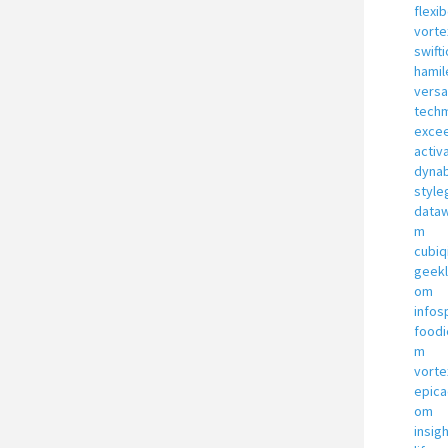
flexi
vort
swift
hamile
versa
tech
exce
activ
dyna
style
dataw
m
cubiq
geekl
om
info
foodi
m
vort
epica
om
insig