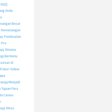
yaQQ:
ang Anda
ju
nangan Besar
ik Kemenangan
qq: Pembuatan
 Pro
qq: Dimana
egi Bertemu
sesan di
 Poker Online
apa
sanqq Menjadi
n Tujuan Para
ta Casino
e
nqq: Masa