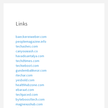
Links
baeckereiweber.com
peoplemagazine.info
techashes.com
canyouwash.co
havadisantalya.com
techdtimes.com
techieboot.com
gundembalikesir.com
itechar.com
yesbold.com
healthhubzone.com
ebaraat.com
techjuiced.com
byteboosttech.com
magnexushub.com