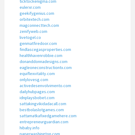
ticktockenigma.com
eulerxr.com
geekifygenius.com
orbitextech.com
magconnecttech.com
zenifyweb.com
livetogel.co
genmatfiredoor.com
findlascegasproperties.com
healthhavenrobbie.com
donanddonnadesigns.com
eagleoneconstructiontx.com
equiflexvitality.com
onlylovesg.com
activedesenvolvimento.com
dailyhubpages.com
idnplaysbobet.com
sattakingvikidadacall.com
bestbolaslotgames.com
sattamatkafixedgamehere.com
entrepreneurguardian.com
hibaby.info
paperwashington.com