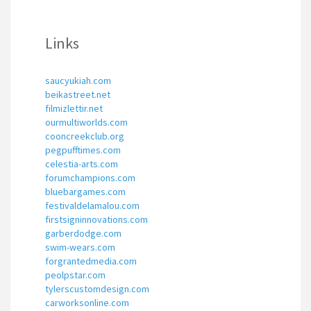
Links
saucyukiah.com
beikastreet.net
filmizlettir.net
ourmultiworlds.com
cooncreekclub.org
pegpufftimes.com
celestia-arts.com
forumchampions.com
bluebargames.com
festivaldelamalou.com
firstsigninnovations.com
garberdodge.com
swim-wears.com
forgrantedmedia.com
peolpstar.com
tylerscustomdesign.com
carworksonline.com