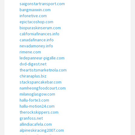
saigonstartransport.com
bangmaxwin.com
infonetive.com
epictacoshop.com
biopuraskinserum.com
californiafinances.info
canadafinance.info
nevadamoney.info
rimene.com
ledepanneur-pigalle.com
dvd-digest.net
theartistsmarketnola.com
chiranaplus.biz
stackspancakebar.com
namheongfoodcourt.com
milanoglasgow.com
hallu-forte3.com
hallu-motion24.com
therockskippers.com
granfoss.net
allindiacafela.com
alpineskiracing2007.com