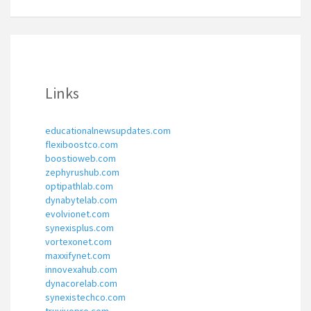
Links
educationalnewsupdates.com
flexiboostco.com
boostioweb.com
zephyrushub.com
optipathlab.com
dynabytelab.com
evolvionet.com
synexisplus.com
vortexonet.com
maxxifynet.com
innovexahub.com
dynacorelab.com
synexistechco.com