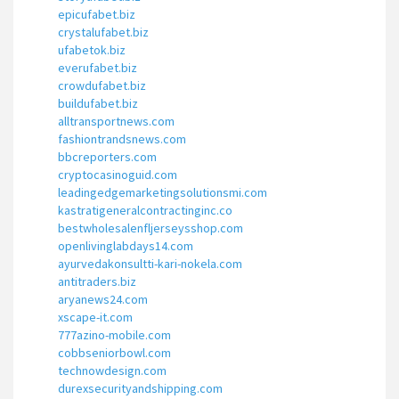
epicufabet.biz
crystalufabet.biz
ufabetok.biz
everufabet.biz
crowdufabet.biz
buildufabet.biz
alltransportnews.com
fashiontrandsnews.com
bbcreporters.com
cryptocasinoguid.com
leadingedgemarketingsolutionsmi.com
kastratigeneralcontractinginc.co
bestwholesalenfljerseysshop.com
openlivinglabdays14.com
ayurvedakonsultti-kari-nokela.com
antitraders.biz
aryanews24.com
xscape-it.com
777azino-mobile.com
cobbseniorbowl.com
technowdesign.com
durexsecurityandshipping.com