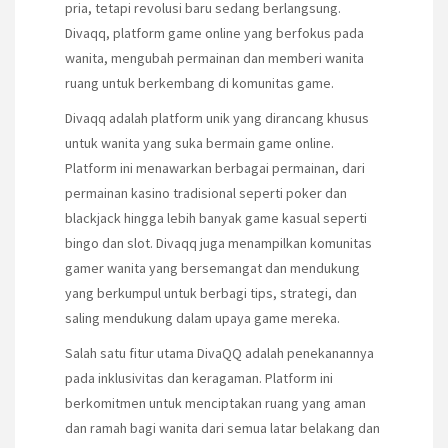
pria, tetapi revolusi baru sedang berlangsung.
Divaqq, platform game online yang berfokus pada
wanita, mengubah permainan dan memberi wanita
ruang untuk berkembang di komunitas game.
Divaqq adalah platform unik yang dirancang khusus
untuk wanita yang suka bermain game online.
Platform ini menawarkan berbagai permainan, dari
permainan kasino tradisional seperti poker dan
blackjack hingga lebih banyak game kasual seperti
bingo dan slot. Divaqq juga menampilkan komunitas
gamer wanita yang bersemangat dan mendukung
yang berkumpul untuk berbagi tips, strategi, dan
saling mendukung dalam upaya game mereka.
Salah satu fitur utama DivaQQ adalah penekanannya
pada inklusivitas dan keragaman. Platform ini
berkomitmen untuk menciptakan ruang yang aman
dan ramah bagi wanita dari semua latar belakang dan