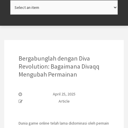
Skip
to
content
Bergabunglah dengan Diva
Revolution: Bagaimana Divaqq
Mengubah Permainan
April 25, 2025
Article
Dunia game online telah lama didominasi oleh pemain