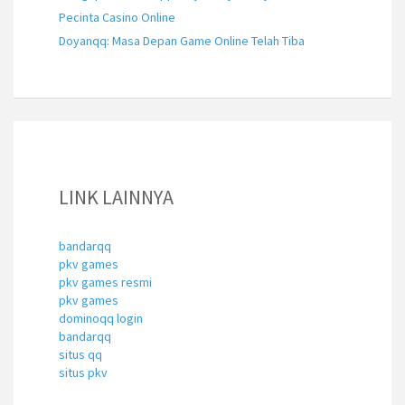
Pecinta Casino Online
Doyanqq: Masa Depan Game Online Telah Tiba
LINK LAINNYA
bandarqq
pkv games
pkv games resmi
pkv games
dominoqq login
bandarqq
situs qq
situs pkv