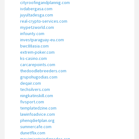
cityroofingandplannig.com
ivdabergasa.com
juyultadesga.com
real-crypto-services.com
mypetzworld.com
infounty.com
investparaguay-eu.com
bwc88asia.com
extrem-poker.com
ks-casino.com
carcarepoints.com
thedoodlebreeders.com
grupohugodias.com
deqair.com
techsilvers.com
ningkatinskill.com
fivsport.com
templatedzine.com
lawinfoadvice.com
phenqdietplan.org
sumnercafe.com
dunetflix.com