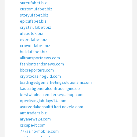
sureufabet.biz
customufabet.biz
storyufabet.biz
epicufabet.biz
crystalufabet.biz
ufabetok.biz
everufabet.biz
crowdufabet.biz
buildufabet.biz
alltransportnews.com
fashiontrandsnews.com
bbcreporters.com
cryptocasinoguid.com
leadingedgemarketingsolutionsmi.com
kastratigeneralcontractinginc.co
bestwholesalenfljerseysshop.com
openlivinglabdays14.com
ayurvedakonsultti-kari-nokela.com
antitraders.biz
aryanews24.com
xscape-it.com
777azino-mobile.com