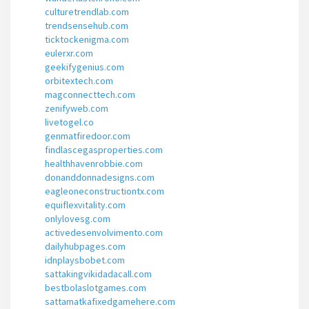
culturetrendlab.com
trendsensehub.com
ticktockenigma.com
eulerxr.com
geekifygenius.com
orbitextech.com
magconnecttech.com
zenifyweb.com
livetogel.co
genmatfiredoor.com
findlascegasproperties.com
healthhavenrobbie.com
donanddonnadesigns.com
eagleoneconstructiontx.com
equiflexvitality.com
onlylovesg.com
activedesenvolvimento.com
dailyhubpages.com
idnplaysbobet.com
sattakingvikidadacall.com
bestbolaslotgames.com
sattamatkafixedgamehere.com