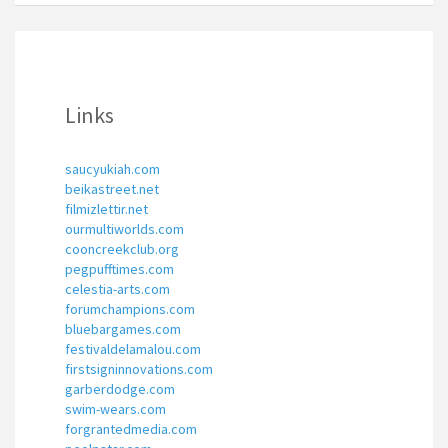
Links
saucyukiah.com
beikastreet.net
filmizlettir.net
ourmultiworlds.com
cooncreekclub.org
pegpufftimes.com
celestia-arts.com
forumchampions.com
bluebargames.com
festivaldelamalou.com
firstsigninnovations.com
garberdodge.com
swim-wears.com
forgrantedmedia.com