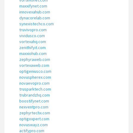
vortexonet.com
maxxifynet.com
innovexahub.com
dynacorelab.com
synexistechco.com
truvivopro.com
vividusco.com
vortexahq.com
zenithifyit.com
maxxiohub.com
zephyraweb.com
vortexaweb.com
optigeniusco.com
novuspherex.com
novaevopro.com
trusparktech.com
trubrandzhq.com
boostifynet.com
nexventpro.com
zephyrtechx.com
optigoxpert.com
novuswayz.com
actifypro.com