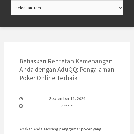
Skip
to
content
Bebaskan Rentetan Kemenangan
Anda dengan AduQQ: Pengalaman
Poker Online Terbaik
September 11, 2024
Article
Apakah Anda seorang penggemar poker yang