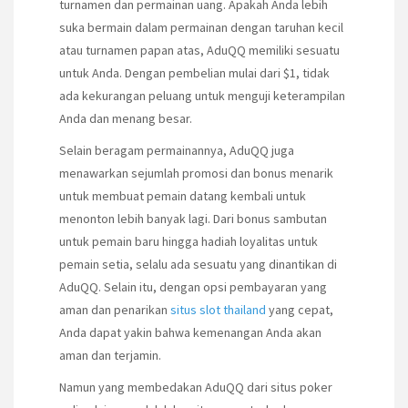
turnamen dan permainan uang. Apakah Anda lebih
suka bermain dalam permainan dengan taruhan kecil
atau turnamen papan atas, AduQQ memiliki sesuatu
untuk Anda. Dengan pembelian mulai dari $1, tidak
ada kekurangan peluang untuk menguji keterampilan
Anda dan menang besar.
Selain beragam permainannya, AduQQ juga
menawarkan sejumlah promosi dan bonus menarik
untuk membuat pemain datang kembali untuk
menonton lebih banyak lagi. Dari bonus sambutan
untuk pemain baru hingga hadiah loyalitas untuk
pemain setia, selalu ada sesuatu yang dinantikan di
AduQQ. Selain itu, dengan opsi pembayaran yang
aman dan penarikan
situs slot thailand
yang cepat,
Anda dapat yakin bahwa kemenangan Anda akan
aman dan terjamin.
Namun yang membedakan AduQQ dari situs poker