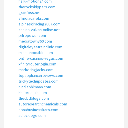
hallu-motion24.com
therockskippers.com
granfoss.net
allindiacafela.com
alpineskiracing2007.com
casino-vulkan-online.net
pitrepower.com
mediatown360.com
digitaleyestrainclinic.com
missionposible.com
online-casinos-vegas.com
xfinityrouterlogin.com
marketingjacks.com
topappliancereviews.com
trickytechupdates.com
hindiabhimaan.com
khabresach.com
thecbdblogs.com
autoresearchchemicals.com
apnabusinesskaro.com
suleckiego.com