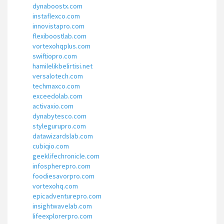
dynaboostx.com
instaflexco.com
innovistapro.com
flexiboostlab.com
vortexohqplus.com
swiftiopro.com
hamilelikbelirtisi.net
versalotech.com
techmaxco.com
exceedolab.com
activaxio.com
dynabytesco.com
stylegurupro.com
datawizardslab.com
cubiqio.com
geeklifechronicle.com
infospherepro.com
foodiesavorpro.com
vortexohq.com
epicadventurepro.com
insightwavelab.com
lifeexplorerpro.com