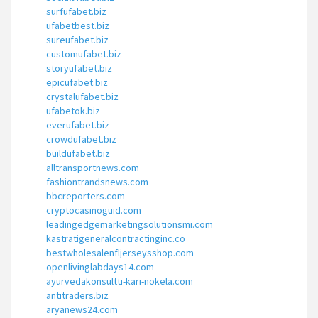
surfufabet.biz
ufabetbest.biz
sureufabet.biz
customufabet.biz
storyufabet.biz
epicufabet.biz
crystalufabet.biz
ufabetok.biz
everufabet.biz
crowdufabet.biz
buildufabet.biz
alltransportnews.com
fashiontrandsnews.com
bbcreporters.com
cryptocasinoguid.com
leadingedgemarketingsolutionsmi.com
kastratigeneralcontractinginc.co
bestwholesalenfljerseysshop.com
openlivinglabdays14.com
ayurvedakonsultti-kari-nokela.com
antitraders.biz
aryanews24.com