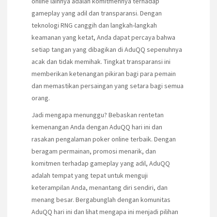
online lainnya adalah komitmennya terhadap
gameplay yang adil dan transparansi. Dengan
teknologi RNG canggih dan langkah-langkah
keamanan yang ketat, Anda dapat percaya bahwa
setiap tangan yang dibagikan di AduQQ sepenuhnya
acak dan tidak memihak. Tingkat transparansi ini
memberikan ketenangan pikiran bagi para pemain
dan memastikan persaingan yang setara bagi semua
orang.
Jadi mengapa menunggu? Bebaskan rentetan
kemenangan Anda dengan AduQQ hari ini dan
rasakan pengalaman poker online terbaik. Dengan
beragam permainan, promosi menarik, dan
komitmen terhadap gameplay yang adil, AduQQ
adalah tempat yang tepat untuk menguji
keterampilan Anda, menantang diri sendiri, dan
menang besar. Bergabunglah dengan komunitas
AduQQ hari ini dan lihat mengapa ini menjadi pilihan