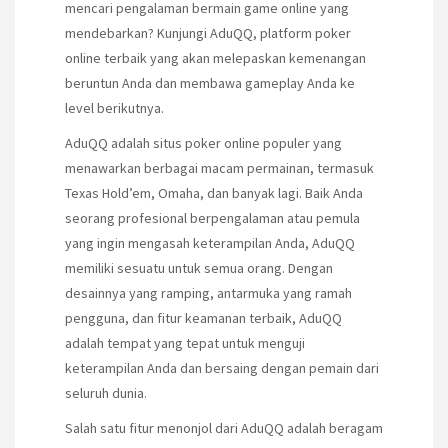
mencari pengalaman bermain game online yang
mendebarkan? Kunjungi AduQQ, platform poker
online terbaik yang akan melepaskan kemenangan
beruntun Anda dan membawa gameplay Anda ke
level berikutnya.
AduQQ adalah situs poker online populer yang
menawarkan berbagai macam permainan, termasuk
Texas Hold’em, Omaha, dan banyak lagi. Baik Anda
seorang profesional berpengalaman atau pemula
yang ingin mengasah keterampilan Anda, AduQQ
memiliki sesuatu untuk semua orang. Dengan
desainnya yang ramping, antarmuka yang ramah
pengguna, dan fitur keamanan terbaik, AduQQ
adalah tempat yang tepat untuk menguji
keterampilan Anda dan bersaing dengan pemain dari
seluruh dunia.
Salah satu fitur menonjol dari AduQQ adalah beragam