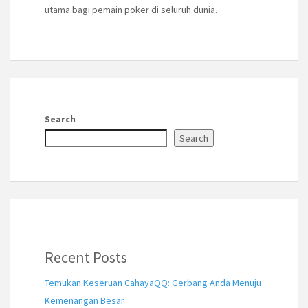
utama bagi pemain poker di seluruh dunia.
Search
Search
Recent Posts
Temukan Keseruan CahayaQQ: Gerbang Anda Menuju
Kemenangan Besar