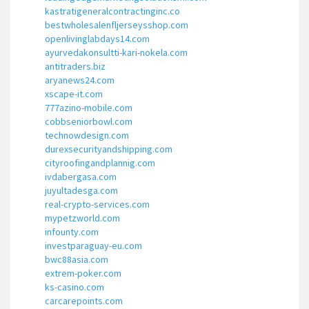
kastratigeneralcontractinginc.co
bestwholesalenfljerseysshop.com
openlivinglabdays14.com
ayurvedakonsultti-kari-nokela.com
antitraders.biz
aryanews24.com
xscape-it.com
777azino-mobile.com
cobbseniorbowl.com
technowdesign.com
durexsecurityandshipping.com
cityroofingandplannig.com
ivdabergasa.com
juyultadesga.com
real-crypto-services.com
mypetzworld.com
infounty.com
investparaguay-eu.com
bwc88asia.com
extrem-poker.com
ks-casino.com
carcarepoints.com