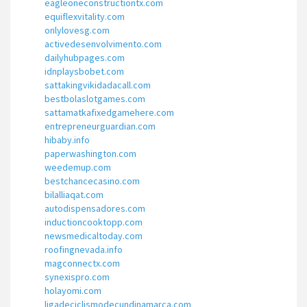
eagleoneconstructiontx.com
equiflexvitality.com
onlylovesg.com
activedesenvolvimento.com
dailyhubpages.com
idnplaysbobet.com
sattakingvikidadacall.com
bestbolaslotgames.com
sattamatkafixedgamehere.com
entrepreneurguardian.com
hibaby.info
paperwashington.com
weedemup.com
bestchancecasino.com
bilalliaqat.com
autodispensadores.com
inductioncooktopp.com
newsmedicaltoday.com
roofingnevada.info
magconnectx.com
synexispro.com
holayomi.com
ligadeciclismodecundinamarca.com