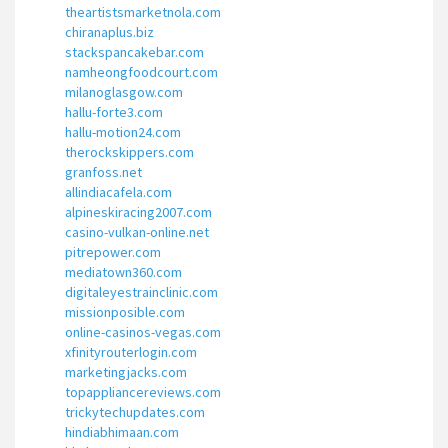
theartistsmarketnola.com
chiranaplus.biz
stackspancakebar.com
namheongfoodcourt.com
milanoglasgow.com
hallu-forte3.com
hallu-motion24.com
therockskippers.com
granfoss.net
allindiacafela.com
alpineskiracing2007.com
casino-vulkan-online.net
pitrepower.com
mediatown360.com
digitaleyestrainclinic.com
missionposible.com
online-casinos-vegas.com
xfinityrouterlogin.com
marketingjacks.com
topappliancereviews.com
trickytechupdates.com
hindiabhimaan.com