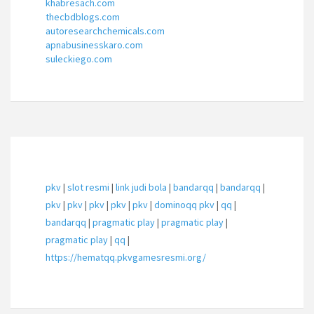
khabresach.com
thecbdblogs.com
autoresearchchemicals.com
apnabusinesskaro.com
suleckiego.com
pkv
|
slot resmi
|
link judi bola
|
bandarqq
|
bandarqq
|
pkv
|
pkv
|
pkv
|
pkv
|
pkv
|
dominoqq pkv
|
qq
|
bandarqq
|
pragmatic play
|
pragmatic play
|
pragmatic play
|
qq
|
https://hematqq.pkvgamesresmi.org/