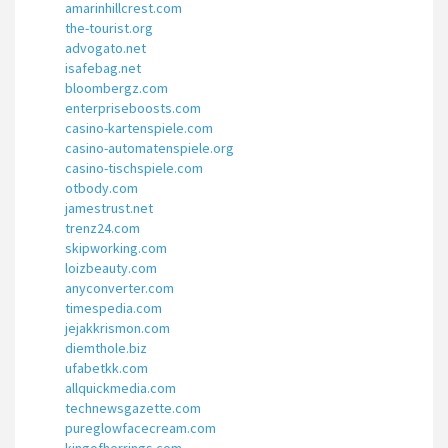
amarinhillcrest.com
the-tourist.org
advogato.net
isafebag.net
bloombergz.com
enterpriseboosts.com
casino-kartenspiele.com
casino-automatenspiele.org
casino-tischspiele.com
otbody.com
jamestrust.net
trenz24.com
skipworking.com
loizbeauty.com
anyconverter.com
timespedia.com
jejakkrismon.com
diemthole.biz
ufabetkk.com
allquickmedia.com
technewsgazette.com
pureglowfacecream.com