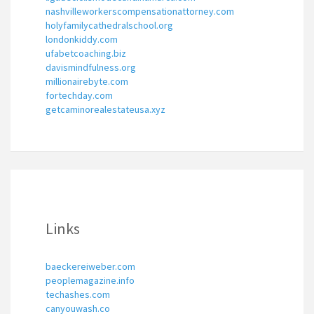
nashvilleworkerscompensationattorney.com
holyfamilycathedralschool.org
londonkiddy.com
ufabetcoaching.biz
davismindfulness.org
millionairebyte.com
fortechday.com
getcaminorealestateusa.xyz
Links
baeckereiweber.com
peoplemagazine.info
techashes.com
canyouwash.co