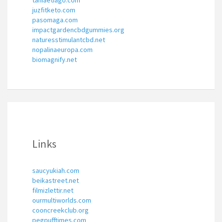
taniaetiago.com
juzfitketo.com
pasomaga.com
impactgardencbdgummies.org
naturesstimulantcbd.net
nopalinaeuropa.com
biomagnify.net
Links
saucyukiah.com
beikastreet.net
filmizlettir.net
ourmultiworlds.com
cooncreekclub.org
pegpufftimes.com