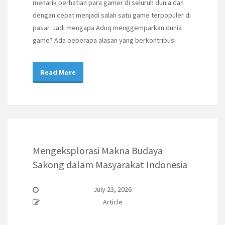
menarik perhatian para gamer di seluruh dunia dan
dengan cepat menjadi salah satu game terpopuler di
pasar. Jadi mengapa Aduq menggemparkan dunia
game? Ada beberapa alasan yang berkontribusi
Read More
Mengeksplorasi Makna Budaya
Sakong dalam Masyarakat Indonesia
July 23, 2026
Article