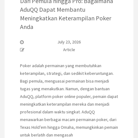
Dari Pemula hingga Pro: Bagaimana
AduQQ Dapat Membantu
Meningkatkan Keterampilan Poker
Anda
July 23, 2026
Article
Poker adalah permainan yang membutuhkan
keterampilan, strategi, dan sedikit keberuntungan.
Bagi pemula, menguasai permainan bisa menjadi
tugas yang menakutkan. Namun, dengan bantuan
AduQQ, platform poker online populer, pemain dapat
meningkatkan keterampilan mereka dan menjadi
profesional dalam waktu singkat. AduQQ
menawarkan berbagai macam permainan poker, dari
Texas Hold’em hingga Omaha, memungkinkan pemain
untuk berlatih dan mengasah