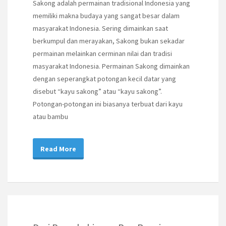
Sakong adalah permainan tradisional Indonesia yang
memiliki makna budaya yang sangat besar dalam
masyarakat Indonesia. Sering dimainkan saat
berkumpul dan merayakan, Sakong bukan sekadar
permainan melainkan cerminan nilai dan tradisi
masyarakat Indonesia. Permainan Sakong dimainkan
dengan seperangkat potongan kecil datar yang
disebut “kayu sakong” atau “kayu sakong”.
Potongan-potongan ini biasanya terbuat dari kayu
atau bambu
Read More