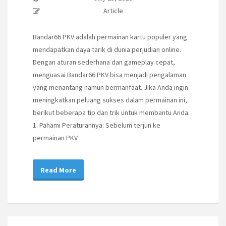
Article
Bandar66 PKV adalah permainan kartu populer yang
mendapatkan daya tarik di dunia perjudian online.
Dengan aturan sederhana dan gameplay cepat,
menguasai Bandar66 PKV bisa menjadi pengalaman
yang menantang namun bermanfaat. Jika Anda ingin
meningkatkan peluang sukses dalam permainan ini,
berikut beberapa tip dan trik untuk membantu Anda.
1. Pahami Peraturannya: Sebelum terjun ke
permainan PKV
Read More