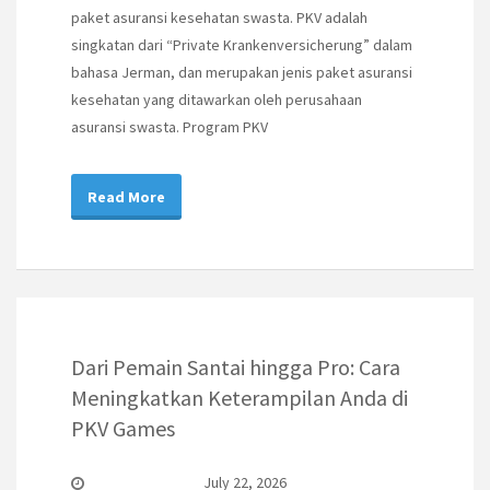
paket asuransi kesehatan swasta. PKV adalah
singkatan dari “Private Krankenversicherung” dalam
bahasa Jerman, dan merupakan jenis paket asuransi
kesehatan yang ditawarkan oleh perusahaan
asuransi swasta. Program PKV
Read More
Dari Pemain Santai hingga Pro: Cara
Meningkatkan Keterampilan Anda di
PKV Games
July 22, 2026