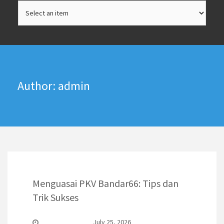
Skip
to
content
Author:
admin
Menguasai PKV Bandar66: Tips dan
Trik Sukses
July 25, 2026